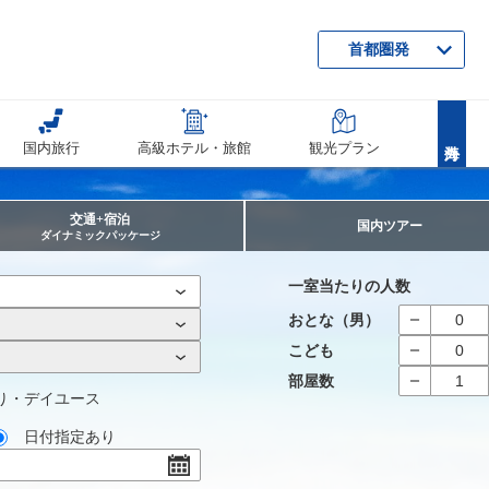
首都圏発
国内旅行
高級ホテル・旅館
観光プラン
交通+宿泊
国内ツアー
ダイナミックパッケージ
一室当たりの人数
おとな（男）
こども
部屋数
り・デイユース
日付指定あり