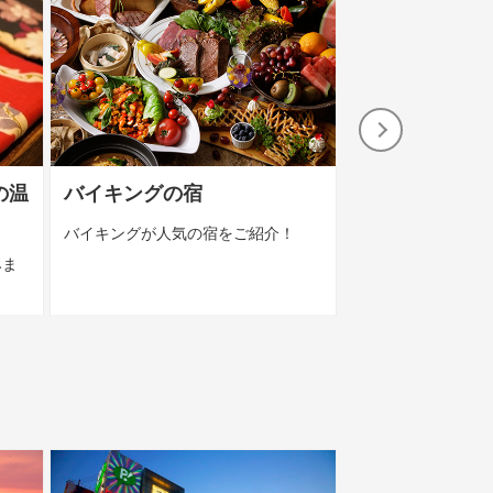
の温
バイキングの宿
イベントへGO
バイキングが人気の宿をご紹介！
遠征におすすめ！
ト会場周辺の宿を
みま