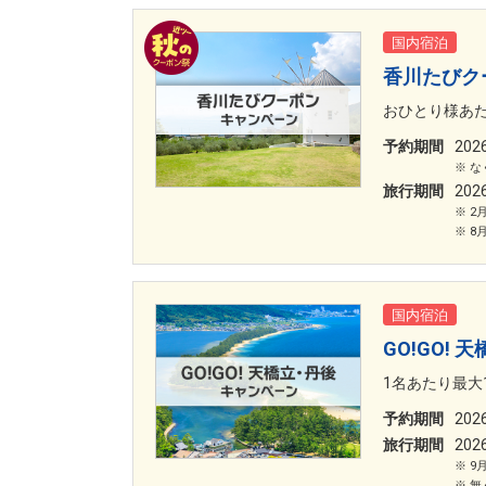
国内宿泊
香川たびク
おひとり様あた
予約期間
20
な
旅行期間
20
2
8
国内宿泊
GO!GO!
1名あたり最大1
予約期間
20
旅行期間
20
9
無