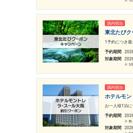
1
国内宿泊
東北たびク
1予約につき最大
予約期間
20
対象期間
20
3
国内宿泊
ホテルモン
お一人様1泊に
予約期間
20
無
対象期間
20