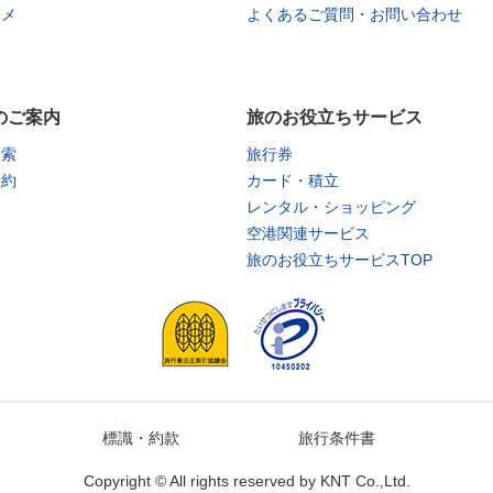
タメ
よくあるご質問・お問い合わせ
金）宿泊
のご案内
旅のお役立ちサービス
南紀キャンペーン
検索
旅行券
金）
予約
カード・積立
金）までの宿泊
レンタル・ショッピング
空港関連サービス
旅のお役立ちサービスTOP
火）
（木）宿泊分
標識・約款
旅行条件書
第2弾）
火）
Copyright © All rights reserved by
KNT Co.,Ltd.