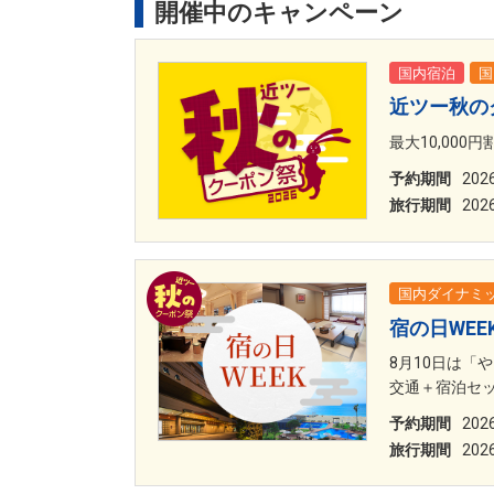
開催中のキャンペーン
国内宿泊
国
近ツー秋のク
最大10,00
予約期間
20
旅行期間
20
国内ダイナミ
宿の日WEE
8月10日は「
交通＋宿泊セッ
予約期間
20
旅行期間
20