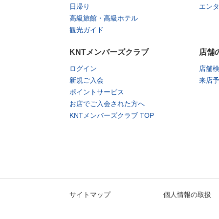
日帰り
エン
なくなり次第終了
対象期間
2026年5月14日（木）～2026年7月17日（
高級旅館・高級ホテル
観光ガイド
国内宿泊
KNTメンバーズクラブ
店舗
熊野・串本・勝浦に泊まろう！和歌山
ログイン
店舗
予約期間
2026年2月27日（金）～2026年7月17日（
新規ご入会
来店
対象期間
2026年4月5日（日）～2026年7月17日（
ポイントサービス
5月1日～5日宿泊は対象外
お店でご入会された方へ
KNTメンバーズクラブ TOP
国内宿泊
全国やど割クーポン
予約期間
2026年3月16日（月）～2026年6月30日（
対象期間
2026年4月1日（水）～2026年12月31日
国内宿泊
サイトマップ
個人情報の取扱
いざ！にっぽん旅九州キャンペーン（
予約期間
2026年3月12日（金）～2026年6月30日（