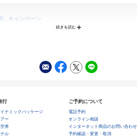
割」キャンペーン
続きを読む
まで
00まで
日（金）～2027年8月31日（火）宿泊
［対象出発期間］2026年7月11日（土） ～ 2027年6月30日（水）
旅行
ご予約について
1日（土）～ 2026年9月30日（水）
ダイナミックパッケージ
電話予約
ツアー
オンライン相談
航空券
インターネット商品のお問い合わせ
ーン
ホテル
予約確認・変更・取消
金）