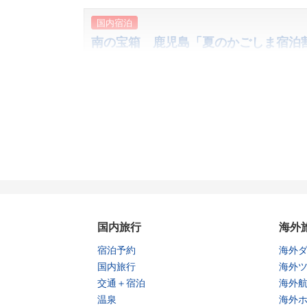
国内宿泊
南の宝箱 鹿児島「夏のかごしま宿泊
予約期間
2026年4月3日（金）～7月27日（月）まで
無くなり次第終了
ご予約は4日前まで
対象期間
2026年5月6日（水・祝）～7月31日（金）
8/1チェックアウト分まで
国内宿泊
国内ダイナミックパッケージ
近ツー感謝ウィーク
申込期間
2026年7月10日（金） ～ 7月23日（木）12:
対象期間
国内宿泊： ［対象宿泊期間］2026年7月10
国内ダイナミックパッケージ： (飛行機＋宿泊）
国内旅行
海外
（JR＋宿泊）［対象出発期間］2026年7月1
宿泊予約
海外
国内旅行
海外
国内宿泊
交通＋宿泊
海外
「にいがたGo Toトラベル」キャンペ
温泉
海外
予約期間
2026年5月14日（木）～2026年7月17日（