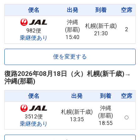
便名
出発
到着
空席
沖縄
札幌(新千歳)
2
(那覇)
982便
21:30
15:40
乗継便あり
便を変更する
復路
2026年08月18日（火）
札幌(新千歳)
→
沖縄(那覇)
便名
出発
到着
空席
沖縄
札幌(新千歳)
(那覇)
3512便
13:35
18:55
乗継便あり