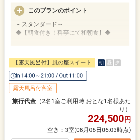
※鄙の座は、大人の方だけの寛ぎを満喫
このプランのポイント
していただくためにご利用は中学生以上
～スタンダード～
とさせて頂いております。（小学生以下
◆【朝食付き！料亭にて和朝食】◆
のお子様はご利用いただけません）
1泊朝食付きのシンプルなスタンダード
【お食事】
プランです。
■ご夕食／なし
【露天風呂付】風の座スイート
朝
昼
夕
■ご朝食／料理茶屋「ひな」にて和定食
本プランのお食事は朝食のみご用意いた
In 14:00～21:00 / Out 11:00
します。
設定期間：2026年4月1日～2027年3月
露天風呂付客室
鄙の座のご朝食は、その季節の地産の旬
31日
素材をふんだんに使い、和のこころを大
インターネットコース番号：DP-2-
旅行代金
（2名1室ご利用時 おとな1名様あた
切にした“日本の朝ごはん”。
200000043934
り）
224,500
その日一日の活力が湧く和定食をお召し
円
上がりください。
空き：
3室
(08月06日06:03時点)