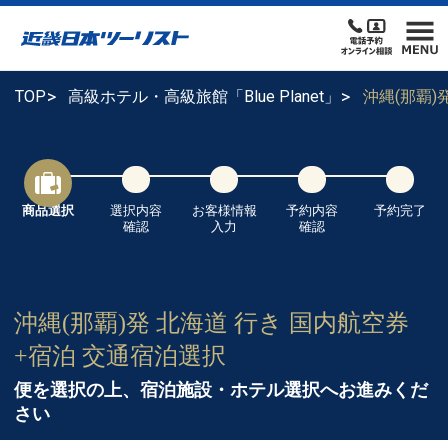
TOP
高級ホテル・高級旅館「Blue Planet」
沖縄(那覇
商品選択
選択内容
お客様情報
予約内容
予約完了
確認
入力
確認
沖縄(那覇)発 北海道 行き 国内航空券
+宿泊 交通宿泊選択
便を選択の上、宿泊施設・ホテル選択へお進みくだ
さい