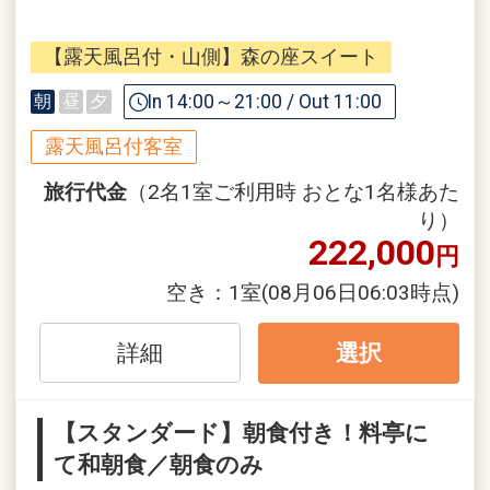
1泊朝食付きのシンプルなスタンダード
プランです。
【露天風呂付・山側】森の座スイート
本プランのお食事は朝食のみご用意いた
In 14:00～21:00 / Out 11:00
朝
昼
夕
します。
露天風呂付客室
鄙の座のご朝食は、その季節の地産の旬
素材をふんだんに使い、和のこころを大
旅行代金
（2名1室ご利用時 おとな1名様あた
切にした“日本の朝ごはん”。
り）
222,000
その日一日の活力が湧く和定食をお召し
円
上がりください。
空き：
1室
(08月06日06:03時点)
※当プランでお申込みの場合、ご夕食の
詳細
選択
ご用意はございません。ご夕食をご希望
の場合は、2食付きプランでご予約くだ
さい。
【スタンダード】朝食付き！料亭に
※チェックインが21時を過ぎる場合は、
て和朝食／朝食のみ
ホテルまでご連絡ください。