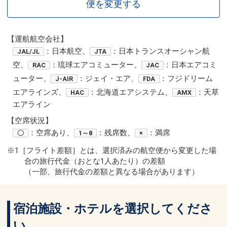
便を変更する
【運航航空会社】
：日本航空、
：日本トランスオーシャン航
JAL/JL
JTA
空、
：琉球エアコミューター、
：日本エアコミ
RAC
JAC
ューター、
：ジェイ・エア、
：フジドリーム
J-AIR
FDA
エアラインズ、
：北海道エアシステム、
：天草
HAC
AMX
エアライン
【空席状況】
：空席あり、
：残席数、
：満席
〇
1～8
×
※1［フライト差額］とは、選択済みの航空便から変更した場
合の旅行代金（おとな1人あたり）の差額
（一部、旅行代金の差額と異なる場合があります）
宿泊施設・ホテルを選択してくださ
い