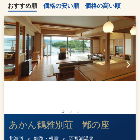
おすすめ順
価格の安い順
価格の高い順
あかん鶴雅別荘 鄙の座
北海道
釧路・根室
阿寒湖温泉