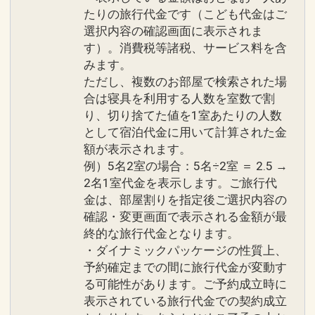
インターネットコース番号：DP-2-
たりの旅行代金です（こども代金はご
選択内容の確認画面に表示されま
200000043934
す）。消費税等諸税、サービス料を含
みます。
ただし、複数のお部屋で検索された場
合は寝具を利用する人数を室数で割
り、切り捨てた値を1室あたりの人数
として宿泊代金に用いて計算された金
額が表示されます。
例）5名2室の場合：5名÷2室 ＝ 2.5 →
2名1室代金を表示します。ご旅行代
金は、部屋割りを指定後ご選択内容の
確認・変更画面で表示される金額が最
終的な旅行代金となります。
・ダイナミックパッケージの性質上、
予約確定までの間に旅行代金が変動す
る可能性があります。ご予約成立時に
表示されている旅行代金での契約成立