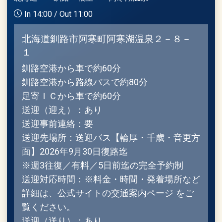
In 14:00 / Out 11:00
北海道釧路市阿寒町阿寒湖温泉２－８－
１
釧路空港から車で約60分
釧路空港から路線バスで約80分
足寄ＩＣから車で約60分
送迎（迎え）：あり
送迎事前連絡：要
送迎先場所：送迎バス【輪厚・千歳・音更方
面】2026年9月30日復路迄
※週3往復／有料／5日前迄の完全予約制
送迎対応時間：※料金・時間・発着場所など
詳細は、公式サイトの交通案内ページ をご
覧ください。
送迎（送り）：あり