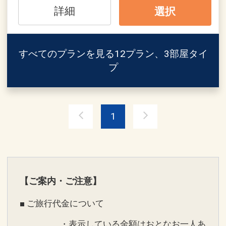
※当プランでお申込みの場合、ご夕食の
詳細
選択
ご用意はございません。ご夕食をご希望
の場合は、2食付きプランでご予約くだ
さい。
すべてのプランを見る
12プラン、3部屋タイ
※チェックインが21時を過ぎる場合は、
プ
ホテルまでご連絡ください。
※鄙の座は、大人の方だけの寛ぎを満喫
していただくためにご利用は中学生以上
とさせて頂いております。（小学生以下
1
のお子様はご利用いただけません）
【お食事】
■ご夕食／なし
■ご朝食／料理茶屋「ひな」にて和定食
【ご案内・ご注意】
■ ご旅行代金について
設定期間：2026年4月1日～2027年3月
31日
・表示している金額はおとなお一人あ