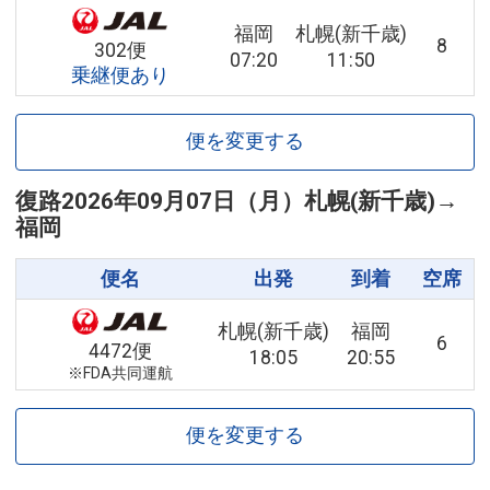
福岡
札幌(新千歳)
8
302便
07:20
11:50
乗継便あり
便を変更する
復路
2026年09月07日（月）
札幌(新千歳)
→
福岡
便名
出発
到着
空席
札幌(新千歳)
福岡
6
4472便
18:05
20:55
※FDA共同運航
便を変更する