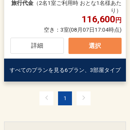
旅行代金
（2名1室ご利用時 おとな1名様あた
します。
り）
食の王国北海道では、海の幸や山の幸な
116,600
円
ど、多くの新鮮で魅力的な食材を愉しむ
ことができます。
空き：
3室
(08月07日17:04時点)
旬の素材をふんだんに使用した和食会席
をお愉しみください。
詳細
選択
【お食事】
■夕食／お食事処にて、特選「山河膳」
すべてのプランを見る
6プラン、3部屋タイプ
■朝食／お食事処にて、和定食
設定期間：2022年6月15日～2027年3月
1
31日
インターネットコース番号：DP-2-
200000017123