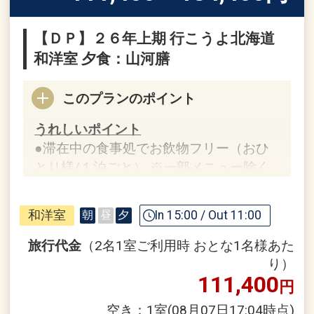
【ＤＰ】２６年上期 行こうよ北海道
和洋室 夕食：山河膳
このプランのポイント
うれしいポイント
●滞在中の食事処でお飲物フリー（おひ
とり様/１泊ごと） ※一部メニュー除く
※旅行代金に含まれます。
和洋室
In 15:00 / Out 11:00
朝
昼
夕
設定期間：2026年4月1日～2026年9月
30日
旅行代金
（2名1室ご利用時 おとな1名様あた
インターネットコース番号：DP-1-
り）
111,400
17666130
円
空き：
1室
(08月07日17:04時点)