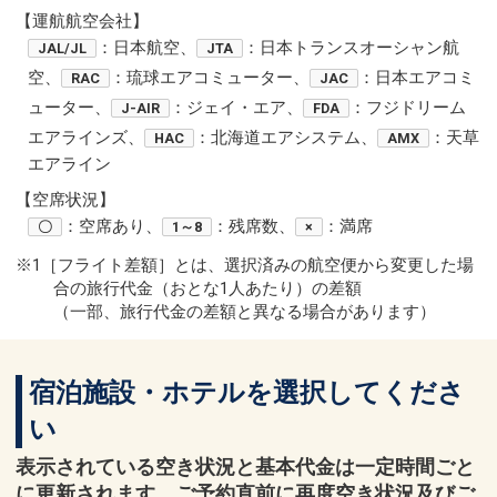
【運航航空会社】
：日本航空、
：日本トランスオーシャン航
JAL/JL
JTA
空、
：琉球エアコミューター、
：日本エアコミ
RAC
JAC
ューター、
：ジェイ・エア、
：フジドリーム
J-AIR
FDA
エアラインズ、
：北海道エアシステム、
：天草
HAC
AMX
エアライン
【空席状況】
：空席あり、
：残席数、
：満席
〇
1～8
×
※1［フライト差額］とは、選択済みの航空便から変更した場
合の旅行代金（おとな1人あたり）の差額
（一部、旅行代金の差額と異なる場合があります）
宿泊施設・ホテルを選択してくださ
い
表示されている空き状況と基本代金は一定時間ごと
に更新されます。ご予約直前に再度空き状況及びご