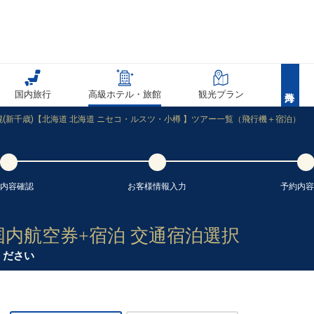
国内旅行
高級ホテル・旅館
観光プラン
(新千歳)【北海道 北海道 ニセコ・ルスツ・小樽 】ツアー一覧（飛行機＋宿泊）
内容
確認
お客様情報
入力
予約内容
国内航空券+宿泊 交通宿泊選択
ください