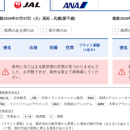
路
2026年07月07日（火）
高松
→
札幌(新千歳)
復路
202
残席のある便のみ
直行便のみ
残席
フライト差額
便名
出発
到着
空席
便名
/1名※1
条件に当てはまる航空便の空席が見つかりませんで
した。お手数ですが、条件を変えて再検索してくだ
さい。
運航航空会社】
：日本航空、
：日本トランスオーシャン航空、
：琉球エアコミュータ
JAL/JL
JTA
RAC
：フジドリームエアラインズ、
：北海道エアシステム、
：天草エアライ
FDA
HAC
AMX
空席状況】
：空席あり、
：残席数、
：満席
〇
1～8
×
1［フライト差額］とは、選択済みの航空便から変更した場合の旅行代金（おとな1人あたり
（一部、旅行代金の差額と異なる場合があります）