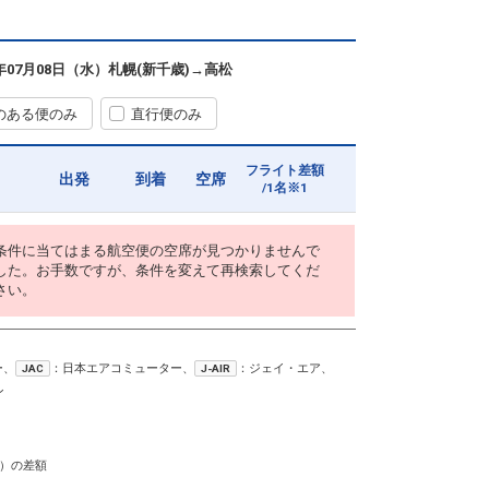
6年07月08日（水）
札幌(新千歳)
→
高松
のある便のみ
直行便のみ
フライト差額
出発
到着
空席
/1名※1
条件に当てはまる航空便の空席が見つかりませんで
した。お手数ですが、条件を変えて再検索してくだ
さい。
ー、
：日本エアコミューター、
：ジェイ・エア、
JAC
J-AIR
ン
）の差額