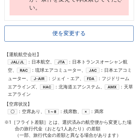
い。
便を変更する
【運航航空会社】
：日本航空、
：日本トランスオーシャン航
JAL/JL
JTA
空、
：琉球エアコミューター、
：日本エアコミ
RAC
JAC
ューター、
：ジェイ・エア、
：フジドリーム
J-AIR
FDA
エアラインズ、
：北海道エアシステム、
：天草
HAC
AMX
エアライン
【空席状況】
：空席あり、
：残席数、
：満席
〇
1～8
×
※1［フライト差額］とは、選択済みの航空便から変更した場
合の旅行代金（おとな1人あたり）の差額
（一部、旅行代金の差額と異なる場合があります）