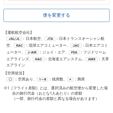
便を変更する
【運航航空会社】
：日本航空、
：日本トランスオーシャン航
JAL/JL
JTA
空、
：琉球エアコミューター、
：日本エアコミ
RAC
JAC
ューター、
：ジェイ・エア、
：フジドリーム
J-AIR
FDA
エアラインズ、
：北海道エアシステム、
：天草
HAC
AMX
エアライン
【空席状況】
：空席あり、
：残席数、
：満席
〇
1～8
×
※1［フライト差額］とは、選択済みの航空便から変更した場
合の旅行代金（おとな1人あたり）の差額
（一部、旅行代金の差額と異なる場合があります）