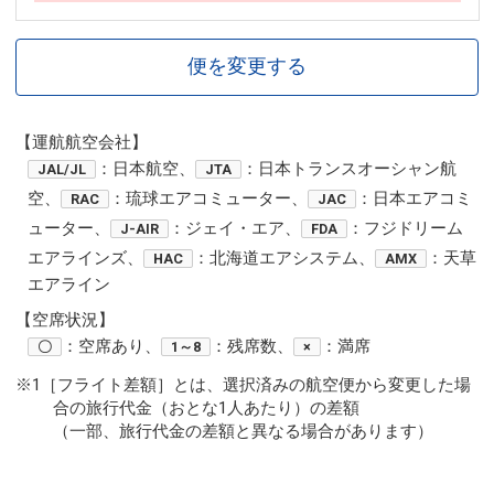
便を変更する
【運航航空会社】
：日本航空、
：日本トランスオーシャン航
JAL/JL
JTA
空、
：琉球エアコミューター、
：日本エアコミ
RAC
JAC
ューター、
：ジェイ・エア、
：フジドリーム
J-AIR
FDA
エアラインズ、
：北海道エアシステム、
：天草
HAC
AMX
エアライン
【空席状況】
：空席あり、
：残席数、
：満席
〇
1～8
×
※1［フライト差額］とは、選択済みの航空便から変更した場
合の旅行代金（おとな1人あたり）の差額
（一部、旅行代金の差額と異なる場合があります）