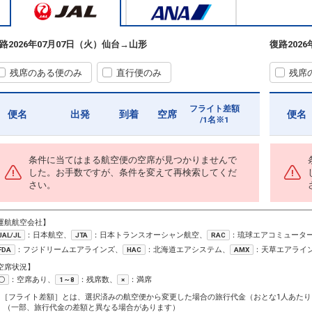
路
2026年07月07日（火）
仙台
→
山形
復路
202
残席のある便のみ
直行便のみ
残席
フライト差額
便名
出発
到着
空席
便名
/1名※1
条件に当てはまる航空便の空席が見つかりませんで
した。お手数ですが、条件を変えて再検索してくだ
さい。
運航航空会社】
：日本航空、
：日本トランスオーシャン航空、
：琉球エアコミュータ
JAL/JL
JTA
RAC
：フジドリームエアラインズ、
：北海道エアシステム、
：天草エアライ
FDA
HAC
AMX
空席状況】
：空席あり、
：残席数、
：満席
〇
1～8
×
1［フライト差額］とは、選択済みの航空便から変更した場合の旅行代金（おとな1人あたり
（一部、旅行代金の差額と異なる場合があります）