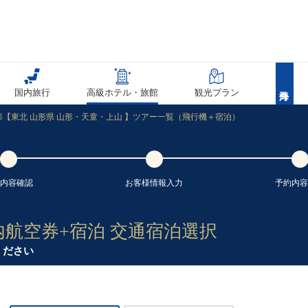
国内旅行
高級ホテル・旅館
観光プラン
【東北 山形県 山形・天童・上山 】ツアー一覧（飛行機＋宿泊）
内容
確認
お客様情報
入力
予約内容
内航空券+宿泊 交通宿泊選択
ください