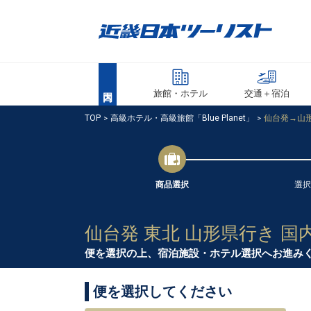
旅館・ホテル
交通＋宿泊
TOP
高級ホテル・高級旅館「Blue Planet」
仙台発→山形
商品選択
選択
仙台発 東北 山形県行き 国
便を選択の上、宿泊施設・ホテル選択へお進み
便を選択してください