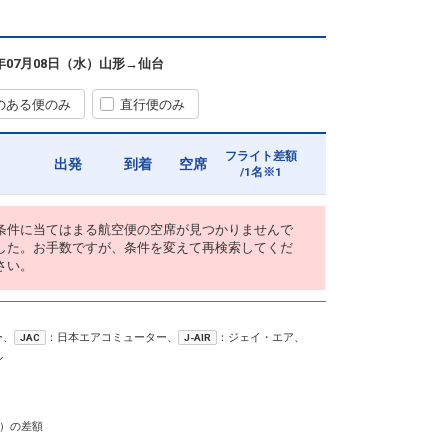
6年07月08日（水）
山形
→
仙台
のある便のみ
直行便のみ
フライト差額
出発
到着
空席
/1名※1
条件に当てはまる航空便の空席が見つかりませんで
した。お手数ですが、条件を変えて再検索してくだ
さい。
ー、
：日本エアコミューター、
：ジェイ・エア、
JAC
J-AIR
ン
）の差額