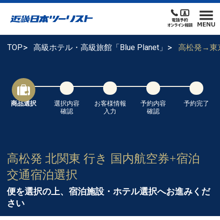
TOP
高級ホテル・高級旅館「Blue Planet」
高松発→東
商品選択
選択内容
お客様情報
予約内容
予約完了
確認
入力
確認
高松発 北関東 行き 国内航空券+宿泊
交通宿泊選択
便を選択の上、宿泊施設・ホテル選択へお進みくだ
さい