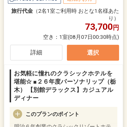
【連泊するとお得】連泊割引がございま
旅行代金
（2名1室ご利用時 おとな1名様あた
す
り）
連泊の場合、
73,700
円
２泊目より１泊につきおひとり様
１，０
００円引
空き：
1室
(08月07日00:30時点)
※割引適用後のご旅行代金は、カレンダ
詳細
選択
ーからお進みいただいた後表示される
「空室照会結果確認画面」でご確認くだ
お気軽に憧れのクラシックホテルを
さい。
堪能☆ ■２６年度パーソナリップ（栃
※宿泊期間中すべての日において人数・
木） 【別館デラックス】カジュアル
氏名・客室タイプ・食事条件・プラン同
一であることが割引適用の条件となりま
ディナー
す。
このプランのポイント
設定期間：2026年4月1日～2027年3月
明治６年創業のクラシックリゾートホテ