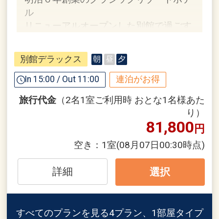
31日
ル
インターネットコース番号：DP-1-
リニューアルオープンした別館で過ごす
17170179
優雅なひととき！
受け継がれた歴史と伝統を感じる、特別
別館デラックス
朝
昼
夕
なひと時をお過ごしください。
In 15:00 / Out 11:00
連泊がお得
【連泊するとお得】連泊割引がございま
旅行代金
（2名1室ご利用時 おとな1名様あた
す
り）
連泊の場合、
81,800
円
２泊目より１泊につきおひとり様
１，０
００円引
空き：
1室
(08月07日00:30時点)
※割引適用後のご旅行代金は、カレンダ
詳細
選択
ーからお進みいただいた後表示される
「空室照会結果確認画面」でご確認くだ
さい。
すべてのプランを見る
4プラン、1部屋タイプ