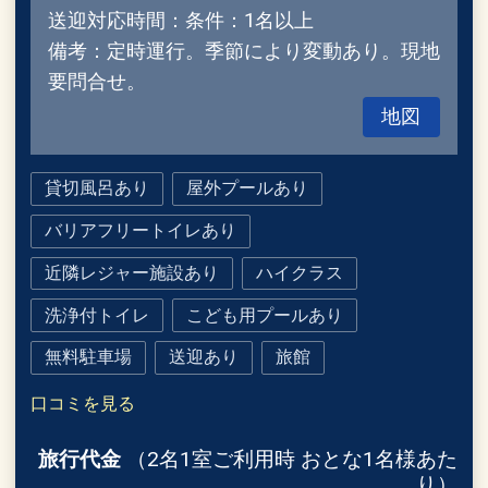
送迎対応時間：条件：1名以上
備考：定時運行。季節により変動あり。現地
要問合せ。
地図
貸切風呂あり
屋外プールあり
バリアフリートイレあり
近隣レジャー施設あり
ハイクラス
洗浄付トイレ
こども用プールあり
無料駐車場
送迎あり
旅館
口コミを見る
旅行代金
（2名1室ご利用時 おとな1名様あた
り）