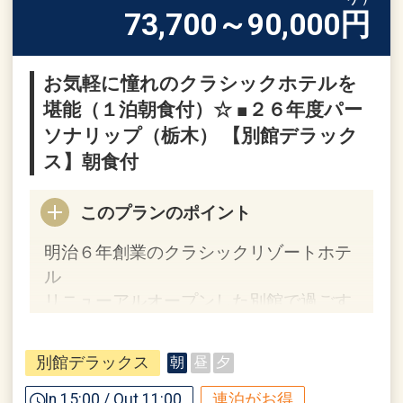
73,700～90,000
円
お気軽に憧れのクラシックホテルを
堪能（１泊朝食付）☆ ■２６年度パー
ソナリップ（栃木） 【別館デラック
ス】朝食付
このプランのポイント
明治６年創業のクラシックリゾートホテ
ル
リニューアルオープンした別館で過ごす
優雅なひととき！
受け継がれた歴史と伝統を感じる、特別
別館デラックス
朝
昼
夕
なひと時をお過ごしください。
In 15:00 / Out 11:00
連泊がお得