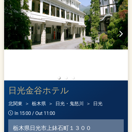
日光金谷ホテル
北関東
栃木県
日光・鬼怒川
日光
In 15:00 / Out 11:00
栃木県日光市上鉢石町１３００