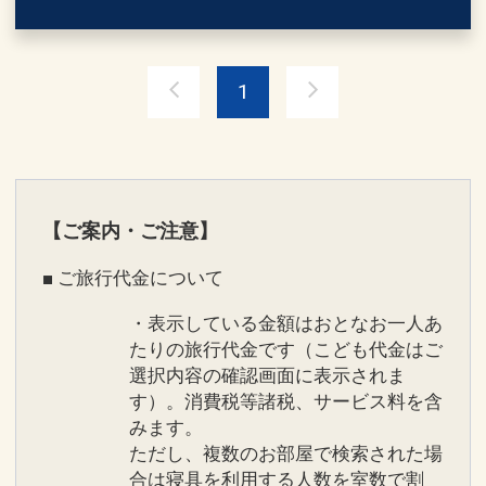
※宿泊期間中すべての日において人数・
氏名・客室タイプ・食事条件・プラン同
一であることが割引適用の条件となりま
1
す。
設定期間：2026年4月1日～2027年3月
31日
インターネットコース番号：DP-1-
【ご案内・ご注意】
17169872
■ ご旅行代金について
・表示している金額はおとなお一人あ
たりの旅行代金です（こども代金はご
選択内容の確認画面に表示されま
す）。消費税等諸税、サービス料を含
みます。
ただし、複数のお部屋で検索された場
合は寝具を利用する人数を室数で割