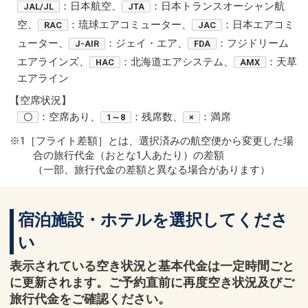
：日本航空、
：日本トランスオーシャン航
JAL/JL
JTA
空、
：琉球エアコミューター、
：日本エアコミ
RAC
JAC
ューター、
：ジェイ・エア、
：フジドリーム
J-AIR
FDA
エアラインズ、
：北海道エアシステム、
：天草
HAC
AMX
エアライン
【空席状況】
：空席あり、
：残席数、
：満席
〇
1～8
×
※1［フライト差額］とは、選択済みの航空便から変更した場
合の旅行代金（おとな1人あたり）の差額
（一部、旅行代金の差額と異なる場合があります）
宿泊施設・ホテルを選択してくださ
い
表示されている空き状況と基本代金は一定時間ごと
に更新されます。ご予約直前に再度空き状況及びご
旅行代金をご確認ください。