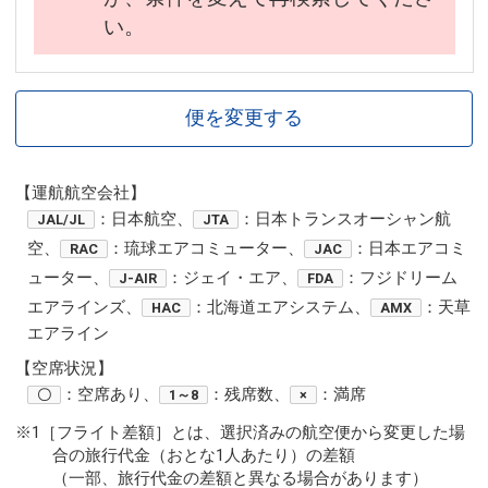
い。
便を変更する
【運航航空会社】
：日本航空、
：日本トランスオーシャン航
JAL/JL
JTA
空、
：琉球エアコミューター、
：日本エアコミ
RAC
JAC
ューター、
：ジェイ・エア、
：フジドリーム
J-AIR
FDA
エアラインズ、
：北海道エアシステム、
：天草
HAC
AMX
エアライン
【空席状況】
：空席あり、
：残席数、
：満席
〇
1～8
×
※1［フライト差額］とは、選択済みの航空便から変更した場
合の旅行代金（おとな1人あたり）の差額
（一部、旅行代金の差額と異なる場合があります）