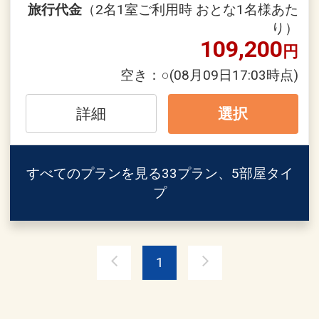
Fi含む）無料
００円引
旅行代金
（2名1室ご利用時 おとな1名様あた
※パソコン等のデバイスはご持参くださ
り）
い。
109,200
※割引適用後のご旅行代金は、カレンダ
円
●客室内にバスローブをご用意！
ーからお進みいただいた後表示される
空き：
○
(08月09日17:03時点)
●高層階（22階以上）のお部屋をご用
「空室照会結果確認画面」でご確認くだ
意！
さい。
詳細
選択
※宿泊期間中すべての日において人数・
※旅行代金に含まれます。
氏名・客室タイプ・食事条件・プラン同
一であることが割引適用の条件となりま
すべてのプランを見る
33プラン、5部屋タイ
「食事なしプラン」と「朝食付プラン」
す。
プ
をご用意しています
●「食事なしプラン」と「朝食付プラ
うれしいポイント！
ン」を掲載しています。
●スイーツ テイクアウト10％割引優待券
※ご覧のページがどちらかを
【食事条
付！（おひとり様１泊につき１枚）
1
件】
の項目でご確認のうえ、予約にお進
※「パティスリーSATSUKI」「ピエー
みください。
ル・エルメ・パリ」テイクアウトスイー
ツ対象