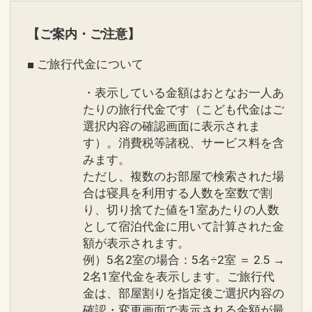
●客室内にミネラルウォーターをご用
設定期間：2026年5月7日～2026年9月
【ご案内・ご注意】
意！
30日
※連泊時はご利用分のみ補充いたしま
■ ご旅行代金について
インターネットコース番号：DP-1-
す。
17637797
●添い寝のお子様は朝食をご用意！
・表示している金額はおとなお一人あ
※0～3歳の対象ビュッフェレストラン利
たりの旅行代金です（こども代金はご
選択内容の確認画面に表示されま
用時に限ります。
す）。消費税等諸税、サービス料を含
●客室内での高速インターネットが（Wi-
みます。
Fi含む）無料
ただし、複数のお部屋で検索された場
※パソコン等のデバイスはご持参くださ
合は寝具を利用する人数を室数で割
い。
り、切り捨てた値を1室あたりの人数
●客室内にバスローブをご用意！
として宿泊代金に用いて計算された金
●高層階（22階以上）のお部屋をご用
額が表示されます。
意！
例）5名2室の場合：5名÷2室 ＝ 2.5 →
2名1室代金を表示します。ご旅行代
金は、部屋割りを指定後ご選択内容の
※旅行代金に含まれます。
確認・変更画面で表示される金額が最