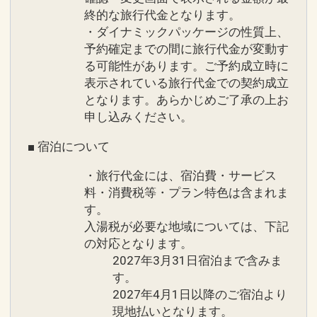
終的な旅行代金となります。
「食事なしプラン」と「朝食付プラン」
・ダイナミックパッケージの性質上、
をご用意しています
予約確定までの間に旅行代金が変動す
●「食事なしプラン」と「朝食付プラ
る可能性があります。ご予約成立時に
ン」を掲載しています。
表示されている旅行代金での契約成立
※ご覧のページがどちらかを
【食事条
となります。あらかじめご了承の上お
申し込みください。
件】
の項目でご確認のうえ、予約にお進
みください。
■ 宿泊について
・旅行代金には、宿泊費・サービス
料・消費税等・プラン特色は含まれま
設定期間：2026年5月7日～2026年9月
す。
30日
入湯税が必要な地域については、下記
インターネットコース番号：DP-1-
の対応となります。
17637800
2027年3月31日宿泊まで含みま
す。
2027年4月1日以降のご宿泊より
現地払いとなります。