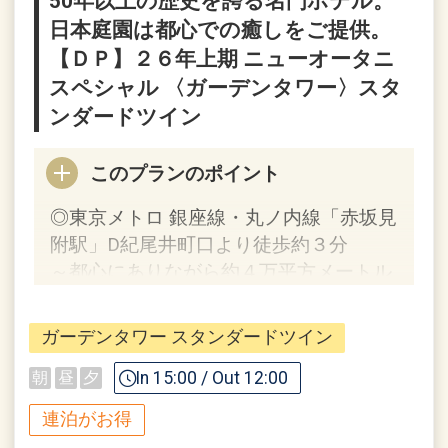
50年以上の歴史を誇る名門ホテル。
す。
日本庭園は都心での癒しをご提供。
【ＤＰ】２６年上期 ニューオータニ
うれしいポイント！
スペシャル 〈ガーデンタワー〉スタ
●スイーツ テイクアウト10％割引優待券
ンダードツイン
付！（おひとり様１泊につき１枚）
※「パティスリーSATSUKI」「ピエー
このプランのポイント
ル・エルメ・パリ」テイクアウトスイー
ツ対象
◎東京メトロ 銀座線・丸ノ内線「赤坂見
●客室内にミネラルウォーターをご用
附駅」D紀尾井町口より徒歩約３分
意！
～都心にありながら約４万平方メートル
※連泊時はご利用分のみ補充いたしま
の日本庭園を備える都会のオアシス～
す。
ガーデンタワー スタンダードツイン
●添い寝のお子様は朝食をご用意！
【連泊するとお得】連泊割引がございま
※0～3歳の対象ビュッフェレストラン利
す
In 15:00 / Out 12:00
朝
昼
夕
用時に限ります。
連泊の場合、
連泊がお得
●客室内での高速インターネットが（Wi-
1泊目より1泊につきおひとり様
１，０