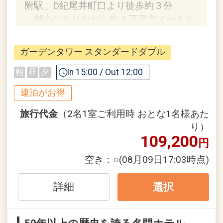
附駅」D紀尾井町口より徒歩約３分
～都心にありながら約４万平方メートル
の日本庭園を備える都会のオアシス～
ガーデンタワー スタンダードダブル
【連泊するとお得】連泊割引がございま
す
In 15:00 / Out 12:00
朝
昼
夕
連泊の場合、
連泊がお得
1泊目より1泊につきおひとり様
１，０
００円引
旅行代金
（2名1室ご利用時 おとな1名様あた
り）
109,200
※割引適用後のご旅行代金は、カレンダ
円
ーからお進みいただいた後表示される
空き：
○
(08月09日17:03時点)
「空室照会結果確認画面」でご確認くだ
さい。
詳細
選択
※宿泊期間中すべての日において人数・
氏名・客室タイプ・食事条件・プラン同
一であることが割引適用の条件となりま