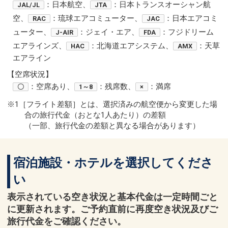
：日本航空、
：日本トランスオーシャン航
JAL/JL
JTA
空、
：琉球エアコミューター、
：日本エアコミ
RAC
JAC
ューター、
：ジェイ・エア、
：フジドリーム
J-AIR
FDA
エアラインズ、
：北海道エアシステム、
：天草
HAC
AMX
エアライン
【空席状況】
：空席あり、
：残席数、
：満席
〇
1～8
×
※1［フライト差額］とは、選択済みの航空便から変更した場
合の旅行代金（おとな1人あたり）の差額
（一部、旅行代金の差額と異なる場合があります）
宿泊施設・ホテルを選択してくださ
い
表示されている空き状況と基本代金は一定時間ごと
に更新されます。ご予約直前に再度空き状況及びご
旅行代金をご確認ください。