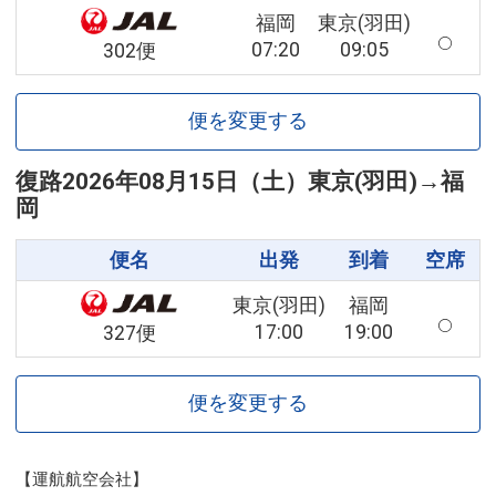
福岡
東京(羽田)
07:20
09:05
302便
便を変更する
復路
2026年08月15日（土）
東京(羽田)
→
福
岡
便名
出発
到着
空席
東京(羽田)
福岡
17:00
19:00
327便
便を変更する
【運航航空会社】