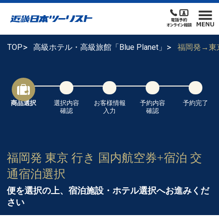
TOP
高級ホテル・高級旅館「Blue Planet」
福岡発→東
商品選択
選択内容
お客様情報
予約内容
予約完了
確認
入力
確認
福岡発 東京 行き 国内航空券+宿泊 交
通宿泊選択
便を選択の上、宿泊施設・ホテル選択へお進みくだ
さい