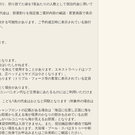
割り、切り捨てた値を1室あたりの人数として宿泊代金に用いて
（１日１時間まで）※要予約
。ご旅行代金は、部屋割りを指定後ご選択内容の確認・変更画面で表示
動する可能性があります。ご予約成立時に表示されている旅行
い。
ス」
ご用意しています。
ます。
を掲載しています。
】
の項目でご確認のうえ、予約にお進みください。
となります。
金はいたしかねます。
日
ドを加えて使用することがあります。エキストラベッドはソフ
72
は、正ベッドよりサイズは小さくなります）。
あります（トリプル・フォース等の客室に表示されている定員
だく場合があります。
・コンパニオン代など立替金にあたるものにはご利用いただけま
合、こども1名の代金はおとなと同額となります（対象外の場合は
シャンフロントの記載がある場合は「海辺に位置し正面に海を
お部屋から見える海が視界のかなりの部分を占めているお部
んがバルコニーから海が見えるお部屋」となります。
体貸切時間は入浴できません。また、宿泊施設側の都合で臨時
きない場合もあります。大浴場・プール・スパはタトゥーや刺
客様ご自身でお申込みまたはご出発前にご確認ください。