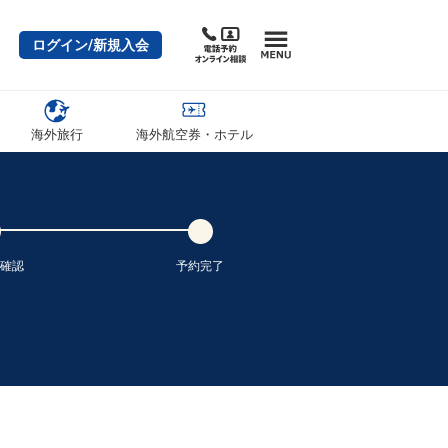
ログイン/新規入会
海外旅行
海外航空券・ホテル
確認
予約完了
東京(羽田)
広島
+0円
07:30
08:50
3便
クラスJを利用する
+27,500円
2
東京(羽田)
広島
+0円
08:45
10:05
5便
クラスJを利用する
+8,700円
2