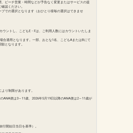
間、ビーチ営業・時間などが予告なく変更またはサービスの提
ご確認ください。
ープでの選択となります（おひとり様毎の選択はできませ
てカウントし、こどもE・Fは、ご利用人数にはカウントいたしま
の場合適用となります。一部、おとな1名、こどもAまたはBにて
同額となります。
により制限があります。
NA便は3～11歳、2026年5月19日以降のANA便は2～11歳が
旅行開始日当日を基準）。