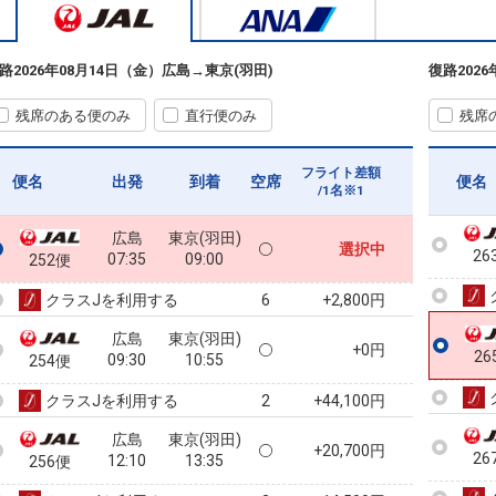
25
路
2026年08月14日（金）
広島
→
東京(羽田)
復路
202
残席のある便のみ
直行便のみ
残席
25
フライト差額
便名
出発
到着
空席
便名
/1名※1
広島
東京(羽田)
選択中
26
07:35
09:00
252便
クラスJを利用する
+2,800円
6
広島
東京(羽田)
+0円
26
09:30
10:55
254便
クラスJを利用する
+44,100円
2
広島
東京(羽田)
+20,700円
26
12:10
13:35
256便