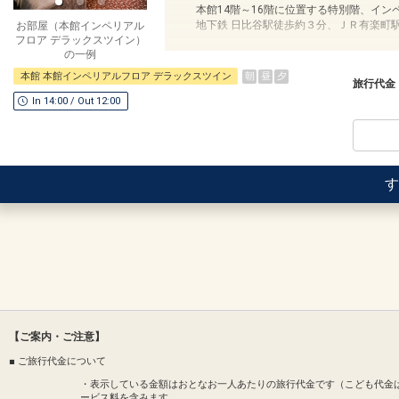
～アクセス～
本館14階～16階に位置する特別階、イン
・東京メトロ「日比谷駅」A13出口から徒
地下鉄 日比谷駅徒歩約３分、ＪＲ有楽町
お部屋（本館インペリアル
・ＪＲ「有楽町駅」日比谷口から徒歩で約
フロア デラックスツイン）
・（車）首都高速「霞ヶ関・銀座」各出口
の一例
うれしいポイント！
●客室内にミネラルウォーターのペットボ
朝
昼
夕
本館 本館インペリアルフロア デラックスツイン
本館インペリアルフロアのご紹介
旅行代金
●本館インペリアルフロアデラックスツイ
※旅行代金に含まれます。
In 14:00 / Out 12:00
・フロア専任のゲストアテンダント（8：00
帝国ホテルのご紹介
・ワンドリンクサービス（18：00～20：0
～【帝国ホテル本館】地上17階、地下3階
ワイン等のアルコール類やソフトドリンク
１８９０（明治２３）年、海外からの賓客
・ターンダウンサービス
際交流やビジネスの舞台として、いつの時
す
・ミニバー無料（アルコール類を除く）
紀を超えて受け継がれてきた「おもてなし
・エグゼクティブフロアの会議室利用無料
望むロケーションは、丸の内や銀座まで徒
・夜間の靴磨き無料
・新聞２紙無料
～アクセス～
・ホテルオリジナル寝具「スリープワーク
・東京メトロ「日比谷駅」A13出口から徒
・ＪＲ「有楽町駅」日比谷口から徒歩で約
・（車）首都高速「霞ヶ関・銀座」各出口
「食事なしプラン」と「朝食付プラン」を
●「食事なしプラン」と「朝食付プラン」
本館インペリアルフロアのご紹介
※ご覧のページがどちらかを
【食事条件
●本館インペリアルフロアデラックスツイ
【ご案内・ご注意】
・フロア専任のゲストアテンダント（8：00
■ ご旅行代金について
設定期間：2026年4月1日～2027年3月31
・ワンドリンクサービス（18：00～20：0
インターネットコース番号：DP-1-173969
・表示している金額はおとなお一人あたりの旅行代金です（こども代金
ワイン等のアルコール類やソフトドリンク
ービス料を含みます。