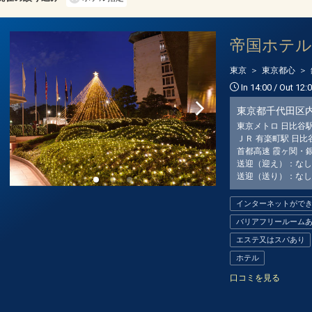
帝国ホテル
東京
東京都心
In 14:00 / Out 12:
東京都千代田区
東京メトロ 日比谷駅
ＪＲ 有楽町駅 日比
首都高速 霞ヶ関・
送迎（迎え）：なし
送迎（送り）：なし
インターネットがで
バリアフリールーム
エステ又はスパあり
ホテル
口コミを見る