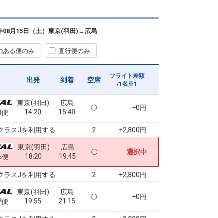
東京(羽田)
広島
+0円
10:10
11:30
7便
6年08月15日（土）
東京(羽田)
→
広島
クラスJを利用する
+2,800円
6
のある便のみ
直行便のみ
東京(羽田)
広島
+0円
11:40
13:00
9便
フライト差額
出発
到着
空席
/1名※1
クラスJを利用する
+14,500円
2
東京(羽田)
広島
+0円
14:20
15:40
3便
クラスJを利用する
+2,800円
2
東京(羽田)
広島
選択中
18:20
19:45
5便
クラスJを利用する
+2,800円
2
東京(羽田)
広島
+0円
19:55
21:15
7便