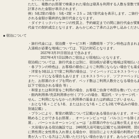
・ターンダウンサービス
ただし、複数のお部屋で検索された場合は寝具を利用する人数を室数で
・ミニバー無料（アルコール類を除く）
計算された金額が表示されます。
・エグゼクティブフロアの会議室利用無料
例）5名2室の場合：5名÷2室 ＝ 2.5 → 2名1室代金を表示します
・夜間の靴磨き無料
される金額が最終的な旅行代金となります。
・新聞２紙無料
・ダイナミックパッケージの性質上、予約確定までの間に旅行代金が変
代金での契約成立となります。あらかじめご了承の上お申し込みくださ
・ホテルオリジナル寝具「スリープワーク
■ 宿泊について
「食事なしプラン」と「朝食付プラン」を
・旅行代金には、宿泊費・サービス料・消費税等・プラン特色は含まれ
入湯税が必要な地域については、下記の対応となります。
●「食事なしプラン」と「朝食付プラン」
2027年3月31日宿泊まで含みます。
※ご覧のページがどちらかを
【食事条件
2027年4月1日以降のご宿泊より現地払いとなります。
宿泊税については、旅行代金とは別に、宿泊税が必要な地域は現地払い
・各プランの特色は、お客様の都合によりご利用にならない場合でも返
設定期間：2026年4月1日～2027年3月31
・洋室を3名以上で1室ご利用の場合は、ツインベッドにエキストラベッ
インターネットコース番号：DP-1-171448
ァーベッドになる場合もあります（エキストラベッド、ソファーベッド
また、お部屋のタイプを問わず、ベッド数はご利用人数分となる場合も
以下で宿泊される場合 等）。
・和室または和洋室をご利用の場合、お客様ご自身で布団を敷いていた
・館内利用券/売店利用券が付くプランの場合、電話代・マッサージ代
せん。ご利用にならなかった利用券の返金または釣銭はございません。
・おとな1名＋こども1名、またはおとな1名＋こども2名で申込みの場
別途記載）。
・プランにより、客室の眺望について記載がある場合があります。オー
眺めることができるお部屋」、オーシャンビューは「バルコニーを除く
屋」、パーシャルオーシャンビューは「お部屋の中からは海が見えませ
・大浴場がある宿泊施設では、24時間入浴可能な記載でも清掃時間、団
に男性用と女性用を入れ替える場合や、宿泊日により大浴場の利用がで
青が入っている方はご入場いただけない場合があります。あらかじめお