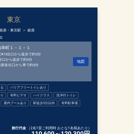
 東京
銀座・東京駅
銀座
00
内幸町１－１－１
A13出口から徒歩で約3分
谷口から徒歩で約5分
地図
銀座各出口から車で約5分
きる
バリアフリートイレあり
あり
有料ビデオ
ハイクラス
洗浄付トイレ
屋内プールあり
駅徒歩5分以内
有料駐車場
旅行代金
（2名1室ご利用時 おとな1名様あたり）
110,600～120,300
円