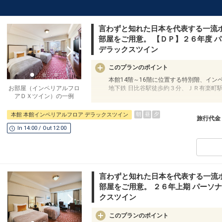
言わずと知れた日本を代表する一流
部屋をご用意。 【ＤＰ】２６年度 
デラックスツイン
このプランのポイント
本館14階～16階に位置する特別階、イン
地下鉄 日比谷駅徒歩約３分、ＪＲ有楽町
お部屋（インペリアルフロ
アＤＸツイン）の一例
うれしいポイント！
●客室内にミネラルウォーターのペットボ
朝
昼
夕
本館 本館インペリアルフロア デラックスツイン
旅行代金
In 14:00 / Out 12:00
※旅行代金に含まれます。
帝国ホテルのご紹介 ＜(本館570室)＞
～【帝国ホテル本館】地上17階、地下3階
◇１８９０（明治２３）年、海外からの賓
◇以来、国際交流やビジネスの舞台として
言わずと知れた日本を代表する一流
ました。
部屋をご用意。 ２６年上期 パーソ
◇世紀を超えて受け継がれてきた「おもて
クスツイン
◇皇居・日比谷公園の緑を望むロケーショ
拠点に最適です。
このプランのポイント