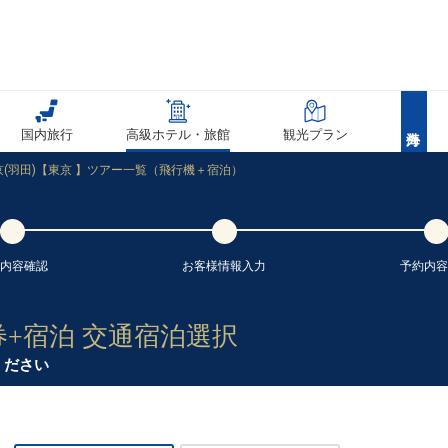
国内旅行
高級ホテル・旅館
観光プラン
(羽田)【東京 】ツアー一覧（飛行機＋宿泊）
内容
確認
お客様情報
入力
予約内容
25
券+宿泊 交通宿泊選択
ください
25