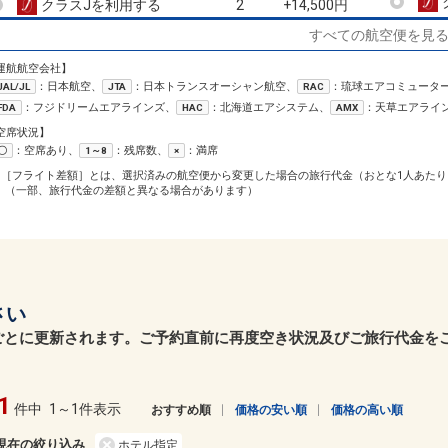
クラスJを利用する
+14,500円
2
すべての航空便を見
広島
東京(羽田)
4
+2,500円
13:40
15:10
258便
運航航空会社】
：日本航空、
：日本トランスオーシャン航空、
：琉球エアコミュータ
JAL/JL
JTA
RAC
クラスJを利用する
+27,500円
3
：フジドリームエアラインズ、
：北海道エアシステム、
：天草エアライ
FDA
HAC
AMX
広島
東京(羽田)
空席状況】
3
+5,500円
16:15
17:55
262便
：空席あり、
：残席数、
：満席
〇
1～8
×
1［フライト差額］とは、選択済みの航空便から変更した場合の旅行代金（おとな1人あたり
クラスJを利用する
+44,100円
3
（一部、旅行代金の差額と異なる場合があります）
広島
東京(羽田)
+8,600円
18:05
19:40
264便
クラスJを利用する
― 円
さい
広島
東京(羽田)
+8,600円
20:30
22:00
266便
ごとに更新されます。ご予約直前に再度空き状況及びご旅行代金を
クラスJを利用する
― 円
1
件中
1～1件表示
おすすめ順
価格の安い順
価格の高い順
現在の絞り込み
ホテル指定