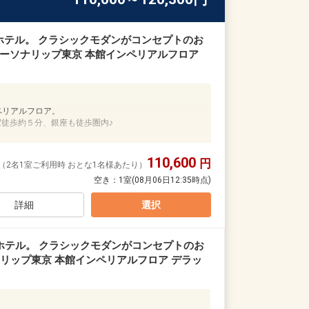
ホテル。 クラシックモダンがコンセプトのお
パーソナリップ東京 本館インペリアルフロア
ペリアルフロア。
駅徒歩約５分、銀座も徒歩圏内♪
トルをご用意！（滞在中１回）
110,600
円
（2名1室ご利用時 おとな1名様あたり）
空き：
1室
(08月06日12:35時点)
詳細
選択
、【帝国ホテルタワー】地上31階、地下4階～
客をお迎えする「日本の迎賓館」として開業！
、いつの時代も心をこめてお客様をお迎えしてまいり
ホテル。 クラシックモダンがコンセプトのお
ナリップ東京 本館インペリアルフロア デラッ
なし」と最新設備をあわせ持ち、
ンは、丸の内や銀座まで徒歩圏内とビジネス・観光の