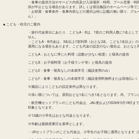
・食事の提供方法やサービス内容及び入浴場所・時間、プール営業・時
供が中止となる場合があります。詳しくは宿泊施設のホームページ等で
・お部屋・食事条件・食事内容などの選択は特に記載の無い限り、グル
ん）。
■ こども・幼児のご案内
・旅行代金算出にあたり、こどもA・Bは、1室のご利用人数に1名とし
せん。
・こどもA・B代金は、3名以上1室利用（おとな2名、こども1名以上）
適用になる場合もあります。こども代金の設定のない場合は、おとなと
こどもA：おとなに準じた料理（品数が少ない程度）と寝具の提供
こどもB：お子様料理（お子様ランチ等）と寝具の提供
こどもE：食事・寝具なしの未就学児（施設使用のみ）
こどもF：食事・寝具なしの未就学児（施設使用料無料または現地払い）
※施設によりこどもの設定条件は異なります。
※添い寝については、原則おとな1名につき1名となります。尚、プラン
・航空機セットプランのこども代金は、JAL便および2026年5月18日までのA
対象となります。
※12歳の小学生はおとな代金となります。
※年齢は復路搭乗日を基準とします。
・JRセットプランのこども代金は、小学生のお子様に適用となります（