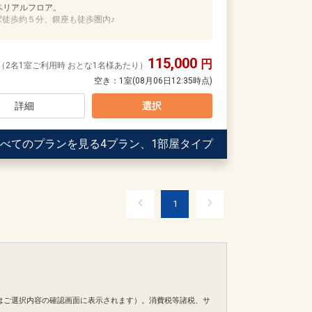
ペリアルフロア。
歩で約3分。
駅徒歩約５分、銀座も徒歩圏内♪
5分。
から約5分。
トルをご用意！（滞在中１回／１部屋ごと）
115,000
円
（2名1室ご利用時 おとな1名様あたり）
ンにご宿泊のお客様は下記内容をご利用いただけます。
空き：
1室
(08月06日12:35時点)
～21：00）
詳細
選択
0）
、【帝国ホテルタワー】地上31階、地下4階～
をお部屋でお楽しみいただけます
をお迎えする「日本の迎賓館」として開業。以来、国
代も心をこめてお客様をお迎えしてまいりました。世
べてのプランを見る
4プラン、1部屋タイプ
」と最新設備をあわせ持ち、皇居・日比谷公園の緑を
（１日１時間まで）※要予約
歩圏内とビジネス・観光の拠点に最適です。
ス」
歩で約3分。
1
5分。
から約5分。
ご用意しています。
を掲載しています。
】
の項目でご確認のうえ、予約にお進み下さい。
ンにご宿泊のお客様は下記内容をご利用いただけます。
～21：00）
日
0）
30
はご選択内容の確認画面に表示されます）。消費税等諸税、サ
をお部屋でお楽しみいただけます