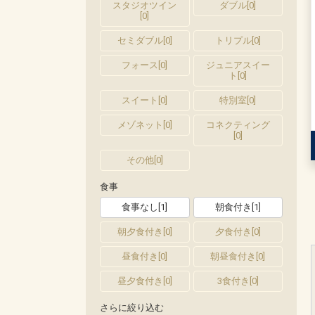
スタジオツイン
ダブル
[
0
]
[
0
]
セミダブル
[
0
]
トリプル
[
0
]
フォース
[
0
]
ジュニアスイー
ト
[
0
]
スイート
[
0
]
特別室
[
0
]
メゾネット
[
0
]
コネクティング
[
0
]
その他
[
0
]
食事
食事なし
[
1
]
朝食付き
[
1
]
朝夕食付き
[
0
]
夕食付き
[
0
]
昼食付き
[
0
]
朝昼食付き
[
0
]
昼夕食付き
[
0
]
3食付き
[
0
]
さらに絞り込む