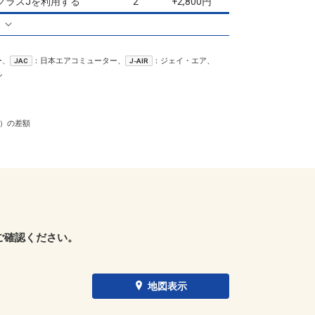
クラスJを利用する
+2,800円
2
る
ー、
：日本エアコミューター、
：ジェイ・エア、
JAC
J-AIR
ン
）の差額
ご確認ください。
地図表示