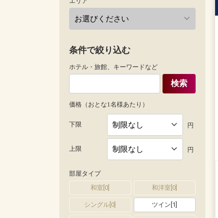
エリア
条件で絞り込む
ホテル・旅館、キーワードなど
検索
価格（おとな1名様あたり）
下限
円
上限
円
部屋タイプ
和室
[
0
]
和洋室
[
0
]
シングル
[
0
]
ツイン
[
1
]