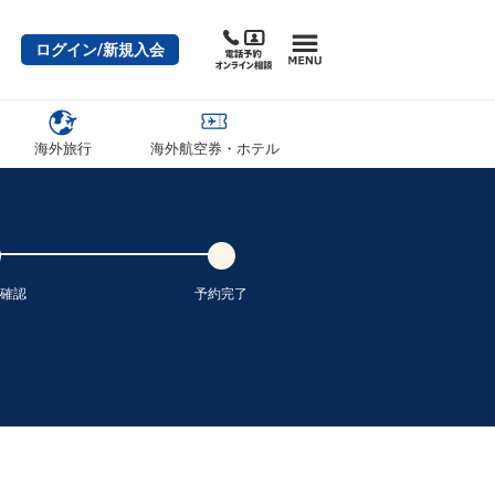
クラスJを利用する
+20,300円
4
ログイン/新規入会
東京(羽田)
沖縄(那覇)
+30,400円
3便
10:00
14:45
便あり
クラスJを利用する
+34,700円
海外旅行
海外航空券・ホテル
東京(羽田)
沖縄(那覇)
3
+25,800円
10:40
13:10
3便
クラスJを利用する
+20,300円
3
東京(羽田)
沖縄(那覇)
2
+16,000円
11:55
14:30
5便
確認
予約完了
クラスJを利用する
+20,300円
5
東京(羽田)
沖縄(那覇)
7
+30,400円
9便
12:50
17:40
便あり
クラスJを利用する
+34,700円
8
東京(羽田)
沖縄(那覇)
3
+30,400円
1便
13:45
17:40