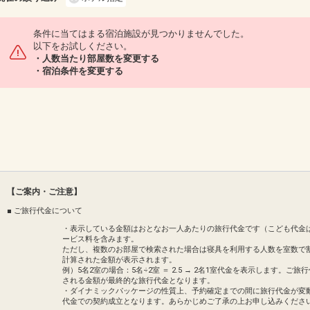
12:15
14:50
908便
クラスJを利用する
+9,700円
4
条件に当てはまる宿泊施設が見つかりませんでした。
以下をお試しください。
沖縄(那覇)
東京(羽田)
・人数当たり部屋数を変更する
5
+23,500円
13:10
15:45
910便
・宿泊条件を変更する
クラスJを利用する
+31,000円
沖縄(那覇)
東京(羽田)
+23,500円
13:55
16:35
912便
クラスJを利用する
― 円
沖縄(那覇)
東京(羽田)
― 円
58便
14:50
19:00
【ご案内・ご注意】
乗継便あり
■ ご旅行代金について
クラスJを利用する
― 円
・表示している金額はおとなお一人あたりの旅行代金です（こども代金
ービス料を含みます。
沖縄(那覇)
東京(羽田)
― 円
ただし、複数のお部屋で検索された場合は寝具を利用する人数を室数で
15:25
18:10
914便
計算された金額が表示されます。
例）5名2室の場合：5名÷2室 ＝ 2.5 → 2名1室代金を表示します
クラスJを利用する
― 円
される金額が最終的な旅行代金となります。
・ダイナミックパッケージの性質上、予約確定までの間に旅行代金が変
代金での契約成立となります。あらかじめご了承の上お申し込みくださ
沖縄(那覇)
東京(羽田)