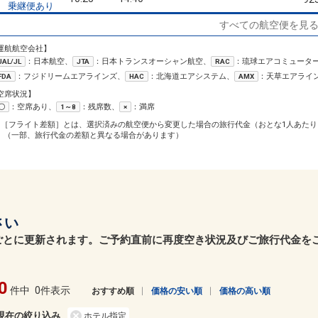
乗継便あり
クラスJを利用する
― 円
すべての航空便を見
運航航空会社】
沖縄(那覇)
東京(羽田)
+23,800円
52便
32
：日本航空、
：日本トランスオーシャン航空、
：琉球エアコミュータ
JAL/JL
10:25
JTA
15:55
RAC
乗継便あり
乗継
：フジドリームエアラインズ、
：北海道エアシステム、
：天草エアライ
FDA
HAC
AMX
クラスJを利用する
― 円
空席状況】
：空席あり、
：残席数、
：満席
〇
1～8
×
沖縄(那覇)
東京(羽田)
+23,800円
52便
32
1［フライト差額］とは、選択済みの航空便から変更した場合の旅行代金（おとな1人あたり
10:25
16:40
乗継便あり
乗継
（一部、旅行代金の差額と異なる場合があります）
クラスJを利用する
― 円
沖縄(那覇)
東京(羽田)
+23,500円
10:50
13:25
904便
92
クラスJを利用する
+9,700円
8
さい
ごとに更新されます。ご予約直前に再度空き状況及びご旅行代金を
沖縄(那覇)
東京(羽田)
― 円
11:40
14:15
906便
クラスJを利用する
+9,700円
2
0
件中
0件表示
おすすめ順
価格の安い順
価格の高い順
沖縄(那覇)
東京(羽田)
+23,500円
現在の絞り込み
ホテル指定