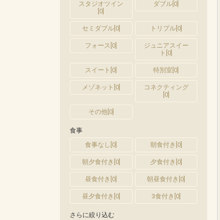
スタジオツイン
ダブル
[
0
]
[
0
]
セミダブル
[
0
]
トリプル
[
0
]
フォース
[
0
]
ジュニアスイー
ト
[
0
]
スイート
[
0
]
特別室
[
0
]
メゾネット
[
0
]
コネクティング
[
0
]
その他
[
0
]
食事
食事なし
[
0
]
朝食付き
[
0
]
朝夕食付き
[
0
]
夕食付き
[
0
]
昼食付き
[
0
]
朝昼食付き
[
0
]
昼夕食付き
[
0
]
3食付き
[
0
]
さらに絞り込む