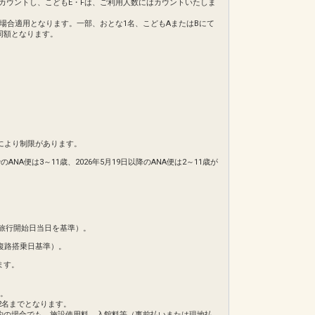
てカウントし、こどもE・Fは、ご利用人数にはカウントいたしま
の場合適用となります。一部、おとな1名、こどもAまたはBにて
同額となります。
により制限があります。
NA便は3～11歳、2026年5月19日以降のANA便は2～11歳が
旅行開始日当日を基準）。
復路搭乗日基準）。
ます。
ん。
2名までとなります。
約の場合でも、施設使用料、入館料等（事前払いまたは現地払