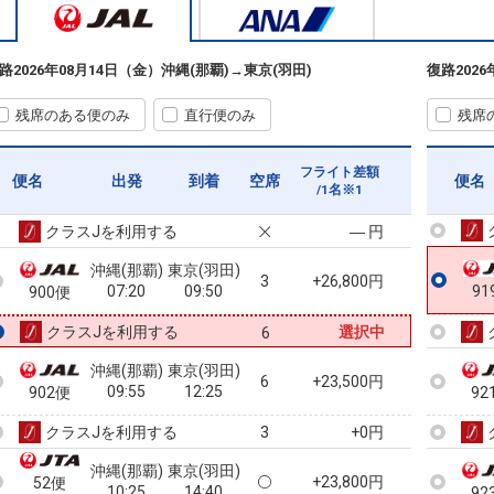
乗継
沖縄(那覇)
東京(羽田)
路
2026年08月14日（金）
沖縄(那覇)
→
東京(羽田)
復路
202
+10,300円
32
50便
07:15
11:45
乗継
乗継便あり
残席のある便のみ
直行便のみ
残席
クラスJを利用する
― 円
沖縄(那覇)
東京(羽田)
フライト差額
便名
出発
到着
空席
+10,300円
便名
50便
07:15
12:50
/1名※1
91
乗継便あり
クラスJを利用する
― 円
沖縄(那覇)
東京(羽田)
3
+26,800円
07:20
09:50
91
900便
クラスJを利用する
選択中
6
沖縄(那覇)
東京(羽田)
6
+23,500円
09:55
12:25
902便
92
クラスJを利用する
+0円
3
沖縄(那覇)
東京(羽田)
+23,800円
52便
10:25
14:40
92