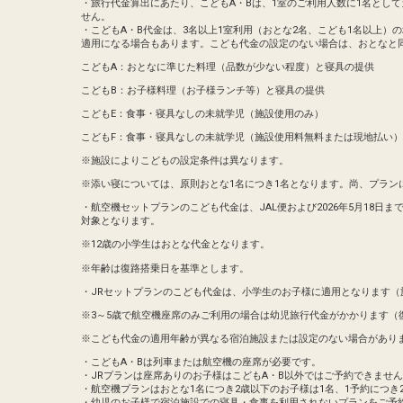
沖縄(那覇)
東京(羽田)
・旅行代金算出にあたり、こどもA・Bは、1室のご利用人数に1名とし
― 円
20:30
23:00
922便
せん。
・こどもA・B代金は、3名以上1室利用（おとな2名、こども1名以上）
適用になる場合もあります。こども代金の設定のない場合は、おとなと
クラスJを利用する
― 円
こどもA：おとなに準じた料理（品数が少ない程度）と寝具の提供
こどもB：お子様料理（お子様ランチ等）と寝具の提供
こどもE：食事・寝具なしの未就学児（施設使用のみ）
こどもF：食事・寝具なしの未就学児（施設使用料無料または現地払い）
※施設によりこどもの設定条件は異なります。
※添い寝については、原則おとな1名につき1名となります。尚、プラン
・航空機セットプランのこども代金は、JAL便および2026年5月18日までのA
対象となります。
※12歳の小学生はおとな代金となります。
※年齢は復路搭乗日を基準とします。
・JRセットプランのこども代金は、小学生のお子様に適用となります（
※3～5歳で航空機座席のみご利用の場合は幼児旅行代金がかかります（
※こども代金の適用年齢が異なる宿泊施設または設定のない場合があり
・こどもA・Bは列車または航空機の座席が必要です。
・JRプランは座席ありのお子様はこどもA・B以外ではご予約できませ
・航空機プランはおとな1名につき2歳以下のお子様は1名、1予約につき
・幼児のお子様で宿泊施設での寝具・食事を利用されないプランをご予