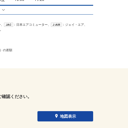
クラスJを利用する
+1,800円
る
6
東京(羽田)
沖縄(那覇)
+30,400円
7便
ー、
：日本エアコミューター、
：ジェイ・エア、
JAC
17:00
22:25
J-AIR
便あり
ン
クラスJを利用する
+34,700円
2
東京(羽田)
沖縄(那覇)
+30,400円
9便
）の差額
17:55
22:25
便あり
クラスJを利用する
+34,700円
2
東京(羽田)
沖縄(那覇)
+16,000円
20:05
22:30
5便
クラスJを利用する
+20,300円
6
ご確認ください。
地図表示