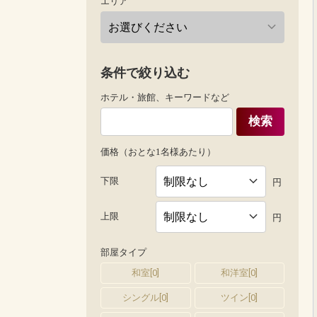
エリア
条件で絞り込む
ホテル・旅館、キーワードなど
検索
価格（おとな1名様あたり）
下限
円
上限
円
部屋タイプ
和室
[
0
]
和洋室
[
0
]
シングル
[
0
]
ツイン
[
0
]