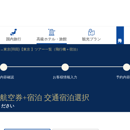
31
乗継
国内旅行
高級ホテル・旅館
観光プラン
91
発→東京(羽田)【東京 】ツアー一覧（飛行機＋宿泊）
91
内容
確認
お客様情報
入力
予約内容
国内航空券+宿泊 交通宿泊選択
31
乗継
ください
32