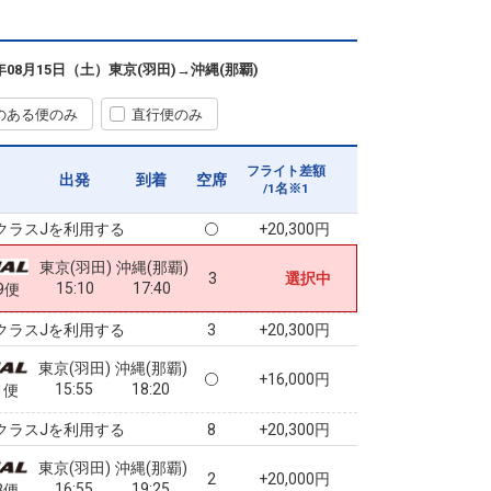
便あり
クラスJを利用する
+34,700円
6
東京(羽田)
沖縄(那覇)
6年08月15日（土）
東京(羽田)
→
沖縄(那覇)
2
+30,400円
1便
13:45
18:55
便あり
のある便のみ
直行便のみ
クラスJを利用する
+34,700円
7
東京(羽田)
沖縄(那覇)
フライト差額
+16,000円
出発
到着
空席
13:55
16:25
7便
/1名※1
クラスJを利用する
+20,300円
東京(羽田)
沖縄(那覇)
3
選択中
15:10
17:40
9便
クラスJを利用する
+20,300円
3
東京(羽田)
沖縄(那覇)
+16,000円
15:55
18:20
1便
クラスJを利用する
+20,300円
8
東京(羽田)
沖縄(那覇)
2
+20,000円
16:55
19:25
3便