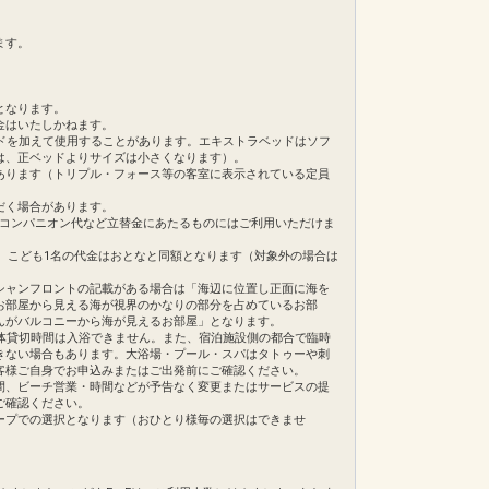
ます。
となります。
金はいたしかねます。
ドを加えて使用することがあります。エキストラベッドはソフ
は、正ベッドよりサイズは小さくなります）。
あります（トリプル・フォース等の客室に表示されている定員
だく場合があります。
・コンパニオン代など立替金にあたるものにはご利用いただけま
合、こども1名の代金はおとなと同額となります（対象外の場合は
シャンフロントの記載がある場合は「海辺に位置し正面に海を
お部屋から見える海が視界のかなりの部分を占めているお部
んがバルコニーから海が見えるお部屋」となります。
体貸切時間は入浴できません。また、宿泊施設側の都合で臨時
きない場合もあります。大浴場・プール・スパはタトゥーや刺
客様ご自身でお申込みまたはご出発前にご確認ください。
間、ビーチ営業・時間などが予告なく変更またはサービスの提
ご確認ください。
ープでの選択となります（おひとり様毎の選択はできませ