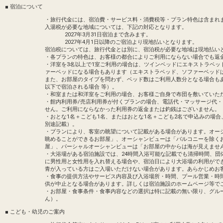
― 円
15:40
18:20
982便
■ 宿泊について
・旅行代金には、宿泊費・サービス料・消費税等・プラン特色は含まれ
クラスJを利用する
― 円
入湯税が必要な地域については、下記の対応となります。
2027年3月31日宿泊まで含みます。
沖縄(那覇)
東京(羽田)
2027年4月1日以降のご宿泊より現地払いとなります。
5
+26,800円
宿泊税については、旅行代金とは別に、宿泊税が必要な地域は現地払い
17:50
20:25
916便
・各プランの特色は、お客様の都合によりご利用にならない場合でも返
・洋室を3名以上で1室ご利用の場合は、ツインベッドにエキストラベッ
クラスJを利用する
― 円
ァーベッドになる場合もあります（エキストラベッド、ソファーベッド
また、お部屋のタイプを問わず、ベッド数はご利用人数分となる場合も
沖縄(那覇)
東京(羽田)
以下で宿泊される場合 等）。
― 円
60便
・和室または和洋室をご利用の場合、お客様ご自身で布団を敷いていた
18:25
22:45
乗継便あり
・館内利用券/売店利用券が付くプランの場合、電話代・マッサージ代
せん。ご利用にならなかった利用券の返金または釣銭はございません。
クラスJを利用する
― 円
・おとな1名＋こども1名、またはおとな1名＋こども2名で申込みの場
別途記載）。
沖縄(那覇)
東京(羽田)
・プランにより、客室の眺望について記載がある場合があります。オー
― 円
眺めることができるお部屋」、オーシャンビューは「バルコニーを除く
18:45
21:20
918便
屋」、パーシャルオーシャンビューは「お部屋の中からは海が見えませ
・大浴場がある宿泊施設では、24時間入浴可能な記載でも清掃時間、団
クラスJを利用する
― 円
に男性用と女性用を入れ替える場合や、宿泊日により大浴場の利用がで
青が入っている方はご入場いただけない場合があります。あらかじめお
・食事の提供方法やサービス内容及び入浴場所・時間、プール営業・時
沖縄(那覇)
東京(羽田)
― 円
供が中止となる場合があります。詳しくは宿泊施設のホームページ等で
19:25
22:00
920便
・お部屋・食事条件・食事内容などの選択は特に記載の無い限り、グル
ん）。
クラスJを利用する
― 円
■ こども・幼児のご案内