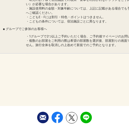
い）が必要な場合があります。
・施設使用料の金額・対象年齢については、上記に記載がある場合でも
へご確認ください。
・こどもE・Fには割引・特色・ポイントはつきません。
・こどもの条件については、宿泊施設ごとに異なります。
■ グループでご参加のお客様へ
・1グループで2つ以上ご予約いただく場合、ご予約後マイページのお問
・複数のお部屋をご利用の際は希望の部屋数を選択後、部屋割りの画面
せん。旅行全体を取消しの上改めて新規でのご予約となります。