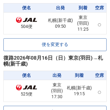
便名
出発
到着
空席
東京
札幌(新千歳)
(羽田)
09:50
504便
11:25
便を変更する
復路
2026年08月16日（日）
東京(羽田)
→
札
幌(新千歳)
便名
出発
到着
空席
東京
札幌(新千歳)
(羽田)
19:15
525便
17:30