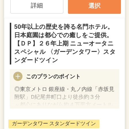
さい。
詳細
選択
※宿泊期間中すべての日において人数・
氏名・客室タイプ・食事条件・プラン同
一であることが割引適用の条件となりま
50年以上の歴史を誇る名門ホテル。
す。
日本庭園は都心での癒しをご提供。
【ＤＰ】２６年上期 ニューオータニ
うれしいポイント！
スペシャル 〈ガーデンタワー〉スタ
●スイーツ テイクアウト10％割引優待券
ンダードツイン
付！（おひとり様１泊につき１枚）
※「パティスリーSATSUKI」「ピエー
このプランのポイント
ル・エルメ・パリ」テイクアウトスイー
ツ対象
◎東京メトロ 銀座線・丸ノ内線「赤坂見
●客室内にミネラルウォーターをご用
附駅」D紀尾井町口より徒歩約３分
意！
～都心にありながら約４万平方メートル
※連泊時はご利用分のみ補充いたしま
の日本庭園を備える都会のオアシス～
す。
ガーデンタワー スタンダードツイン
●添い寝のお子様は朝食をご用意！
【連泊するとお得】連泊割引がございま