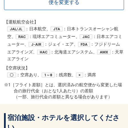
便を変更する
【運航航空会社】
：日本航空、
：日本トランスオーシャン航
JAL/JL
JTA
空、
：琉球エアコミューター、
：日本エアコミ
RAC
JAC
ューター、
：ジェイ・エア、
：フジドリーム
J-AIR
FDA
エアラインズ、
：北海道エアシステム、
：天草
HAC
AMX
エアライン
【空席状況】
：空席あり、
：残席数、
：満席
〇
1～8
×
※1［フライト差額］とは、選択済みの航空便から変更した場
合の旅行代金（おとな1人あたり）の差額
（一部、旅行代金の差額と異なる場合があります）
宿泊施設・ホテルを選択してくださ
い