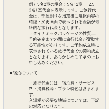
意！
例）5名2室の場合：5名÷2室 ＝ 2.5 →
2名1室代金を表示します。ご旅行代
金は、部屋割りを指定後ご選択内容の
※旅行代金に含まれます。
確認・変更画面で表示される金額が最
終的な旅行代金となります。
「食事なしプラン」と「朝食付プラン」
・ダイナミックパッケージの性質上、
をご用意しています
予約確定までの間に旅行代金が変動す
●「食事なしプラン」と「朝食付プラ
る可能性があります。ご予約成立時に
ン」を掲載しています。
表示されている旅行代金での契約成立
※ご覧のページがどちらかを
【食事条
となります。あらかじめご了承の上お
申し込みください。
件】
の項目でご確認のうえ、予約にお進
みください。
■ 宿泊について
・旅行代金には、宿泊費・サービス
料・消費税等・プラン特色は含まれま
設定期間：2026年5月7日～2026年9月
す。
30日
入湯税が必要な地域については、下記
インターネットコース番号：DP-1-
の対応となります。