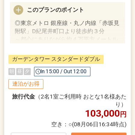
このプランのポイント
◎東京メトロ 銀座線・丸ノ内線「赤坂見
附駅」D紀尾井町口より徒歩約３分
～都心にありながら約４万平方メートル
の日本庭園を備える都会のオアシス～
ガーデンタワー スタンダードダブル
【連泊するとお得】連泊割引がございま
す
In 15:00 / Out 12:00
朝
昼
夕
連泊の場合、
連泊がお得
1泊目より1泊につきおひとり様
１，０
００円引
旅行代金
（2名1室ご利用時 おとな1名様あた
り）
103,000
※割引適用後のご旅行代金は、カレンダ
円
ーからお進みいただいた後表示される
空き：
○
(08月06日16:34時点)
「空室照会結果確認画面」でご確認くだ