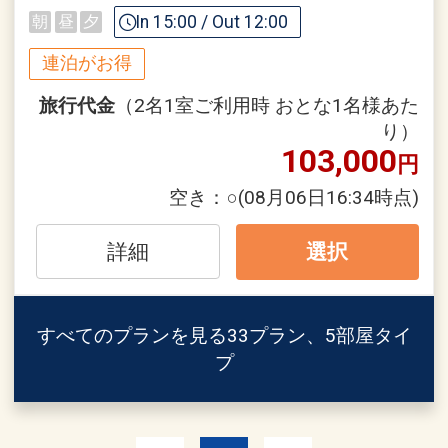
※0～3歳の対象ビュッフェレストラン利
す
In 15:00 / Out 12:00
朝
昼
夕
用時に限ります。
連泊の場合、
連泊がお得
●客室内での高速インターネットが（Wi-
1泊目より1泊につきおひとり様
１，０
Fi含む）無料
００円引
旅行代金
（2名1室ご利用時 おとな1名様あた
※パソコン等のデバイスはご持参くださ
り）
い。
103,000
※割引適用後のご旅行代金は、カレンダ
円
●客室内にバスローブをご用意！
ーからお進みいただいた後表示される
空き：
○
(08月06日16:34時点)
●高層階（22階以上）のお部屋をご用
「空室照会結果確認画面」でご確認くだ
意！
さい。
詳細
選択
※宿泊期間中すべての日において人数・
※旅行代金に含まれます。
氏名・客室タイプ・食事条件・プラン同
一であることが割引適用の条件となりま
すべてのプランを見る
33プラン、5部屋タイ
「食事なしプラン」と「朝食付プラン」
す。
プ
をご用意しています
●「食事なしプラン」と「朝食付プラ
うれしいポイント！
ン」を掲載しています。
●スイーツ テイクアウト10％割引優待券