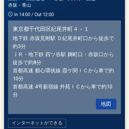
赤坂・青山
In 14:00 / Out 12:00
東京都千代田区紀尾井町４－１
地下鉄 赤坂見附駅 Ｄ紀尾井町口から徒歩で
約3分
ＪＲ・地下鉄 四ツ谷駅 麹町口・赤坂口から
徒歩で約8分
首都高速 都心環状線 霞ケ関ＩＣから車で約
10分
首都高速 4号新宿線 外苑ＩＣから車で約10
分
地図
インターネットができる