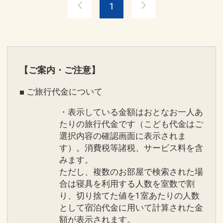
※ご覧のページがどちらかを
【食事条
付！（おひとり様１泊につき１枚）
1
件】
の項目でご確認のうえ、予約にお進
※「パティスリーSATSUKI」「ピエー
みください。
ル・エルメ・パリ」テイクアウトスイー
ツ対象
●客室内にミネラルウォーターをご用
設定期間：2026年5月7日～2026年9月
【ご案内・ご注意】
意！
30日
※連泊時はご利用分のみ補充いたしま
■ ご旅行代金について
インターネットコース番号：DP-1-
す。
17637797
●添い寝のお子様は朝食をご用意！
・表示している金額はおとなお一人あ
※0～3歳の対象ビュッフェレストラン利
たりの旅行代金です（こども代金はご
選択内容の確認画面に表示されま
用時に限ります。
す）。消費税等諸税、サービス料を含
●客室内での高速インターネットが（Wi-
みます。
Fi含む）無料
ただし、複数のお部屋で検索された場
※パソコン等のデバイスはご持参くださ
合は寝具を利用する人数を室数で割
い。
り、切り捨てた値を1室あたりの人数
●客室内にバスローブをご用意！
として宿泊代金に用いて計算された金
●高層階（22階以上）のお部屋をご用
額が表示されます。