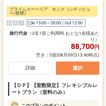
・冠木門閉門
プライムスーペリア キング（シティビュ
・無料シャトルバス縮小
ー/禁煙）
・レストランの規模縮小
In 15:00～20:00 / Out 12:00
朝
昼
夕
・インルームダイニング7～23時のみの
ご提供
旅行代金
（2名1室ご利用時 おとな1名様あた
・スイートルーム以外でのプライベート
り）
88,700
バー休止
円
空き：
5室
(08月09日13:40時点)
※「スパ利用付き」プラン以外でご予約
の場合ご利用いただけないことがござい
詳細
選択
ます。
※今後も変更する場合がございます。詳
細は公式サイトもしくは宿泊予約（03-
【ＤＰ】【室数限定】フレキシブルレ
3943-0996）までお問合せくださいま
ートプラン（室料のみ）
せ。
このプランのポイント