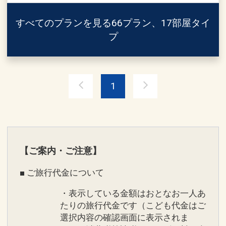
けない場合がございます。
細は公式サイトもしくは宿泊予約（03-
すべてのプランを見る
66プラン、17部屋タイ
3943-0996）までお問合せくださいま
プ
せ。
≪お子様連れのお客様へ≫
・寝具利用の小学生以上：大人扱い
＝
・寝具不要の未就学児：無料（添い寝扱
1
い）
【フレキシブルレートプラン】
室数限定の料金変動プランです。
※ご希望のお客様にはエキストラベッ
お日にちやお部屋の状況に合わせてご料
ド・ベビーベッドを1室1台まで無料でご
金が変動いたしますので
用意いたします。
カレンダーでご料金をご確認の上お申し
【ご案内・ご注意】
※数に限りがございますので、必ず事前
込みください。
■ ご旅行代金について
にお問い合わせください。
※尚、ご予約成立時の料金が変更になる
※無料のお子様の朝食・スパ利用料等
ことはございません。
・表示している金額はおとなお一人あ
は、別途有料となります。
たりの旅行代金です（こども代金はご
⇒お問い合わせ先：03-3943-
選択内容の確認画面に表示されま