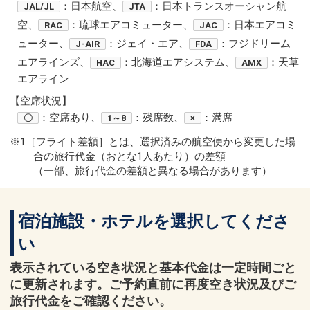
：日本航空、
：日本トランスオーシャン航
JAL/JL
JTA
空、
：琉球エアコミューター、
：日本エアコミ
RAC
JAC
ューター、
：ジェイ・エア、
：フジドリーム
J-AIR
FDA
エアラインズ、
：北海道エアシステム、
：天草
HAC
AMX
エアライン
【空席状況】
：空席あり、
：残席数、
：満席
〇
1～8
×
※1［フライト差額］とは、選択済みの航空便から変更した場
合の旅行代金（おとな1人あたり）の差額
（一部、旅行代金の差額と異なる場合があります）
宿泊施設・ホテルを選択してくださ
い
表示されている空き状況と基本代金は一定時間ごと
に更新されます。ご予約直前に再度空き状況及びご
旅行代金をご確認ください。