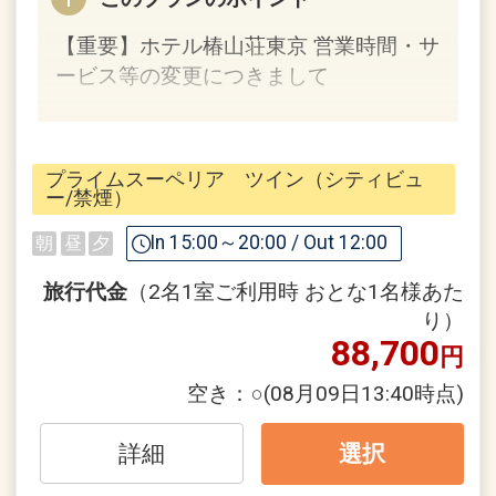
＝
【重要】ホテル椿山荘東京 営業時間・サ
【フレキシブルレートプラン】
ービス等の変更につきまして
室数限定の料金変動プランです。
お日にちやお部屋の状況に合わせてご料
宿泊に関するサービスの変更
金が変動いたしますので
・冠木門閉門
プライムスーペリア ツイン（シティビュ
カレンダーでご料金をご確認の上お申し
・無料シャトルバス縮小
ー/禁煙）
込みください。
・レストランの規模縮小
In 15:00～20:00 / Out 12:00
朝
昼
夕
※尚、ご予約成立時の料金が変更になる
・インルームダイニング7～23時のみの
ことはございません。
ご提供
旅行代金
（2名1室ご利用時 おとな1名様あた
・スイートルーム以外でのプライベート
り）
88,700
バー休止
円
※スパ施設（プール・温泉・フィットネ
空き：
○
(08月09日13:40時点)
スジム）をご利用希望のお客様は
※「スパ利用付き」プラン以外でご予約
プラン名に「スパ利用付き」を含むプラ
の場合ご利用いただけないことがござい
詳細
選択
ンをご予約ください。
ます。
当プランをご予約の場合、ご利用いただ
※今後も変更する場合がございます。詳