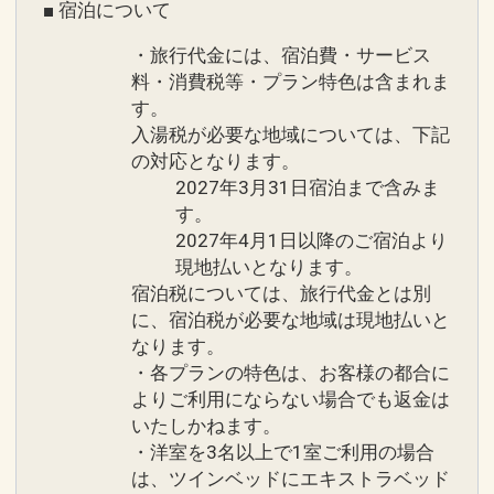
■ 宿泊について
にお問い合わせください。
※無料のお子様の朝食・スパ利用料等
・旅行代金には、宿泊費・サービス
は、別途有料となります。
料・消費税等・プラン特色は含まれま
す。
⇒お問い合わせ先：03-3943-
入湯税が必要な地域については、下記
0996（9:00～20：00)
の対応となります。
2027年3月31日宿泊まで含みま
設定期間：2021年12月17日～2026年12
す。
月29日
2027年4月1日以降のご宿泊より
インターネットコース番号：DP-2-
現地払いとなります。
200000000955
宿泊税については、旅行代金とは別
に、宿泊税が必要な地域は現地払いと
なります。
・各プランの特色は、お客様の都合に
よりご利用にならない場合でも返金は
いたしかねます。
・洋室を3名以上で1室ご利用の場合
は、ツインベッドにエキストラベッド