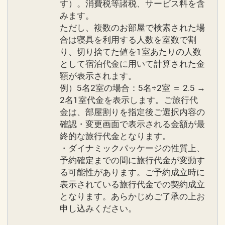
0996（9:00～20：00)
す）。消費税等諸税、サービス料を含
※スパ施設（プール・温泉・フィットネ
みます。
スジム）をご利用希望のお客様は
ただし、複数のお部屋で検索された場
設定期間：2021年12月17日～2026年12
プラン名に「スパ利用付き」を含むプラ
合は寝具を利用する人数を室数で割
月29日
ンをご予約ください。
り、切り捨てた値を1室あたりの人数
インターネットコース番号：DP-2-
当プランをご予約の場合、ご利用いただ
として宿泊代金に用いて計算された金
200000000955
けない場合がございます。
額が表示されます。
例）5名2室の場合：5名÷2室 ＝ 2.5 →
2名1室代金を表示します。ご旅行代
金は、部屋割りを指定後ご選択内容の
≪お子様連れのお客様へ≫
確認・変更画面で表示される金額が最
・寝具利用の小学生以上：大人扱い
終的な旅行代金となります。
・寝具不要の未就学児：無料（添い寝扱
・ダイナミックパッケージの性質上、
い）
予約確定までの間に旅行代金が変動す
る可能性があります。ご予約成立時に
※ご希望のお客様にはエキストラベッ
表示されている旅行代金での契約成立
ド・ベビーベッドを1室1台まで無料でご
となります。あらかじめご了承の上お
用意いたします。
申し込みください。
※数に限りがございますので、必ず事前