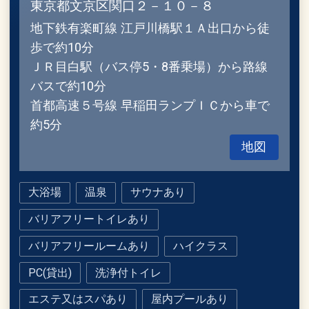
東京都文京区関口２－１０－８
地下鉄有楽町線 江戸川橋駅１Ａ出口から徒
歩で約10分
ＪＲ目白駅（バス停5・8番乗場）から路線
バスで約10分
首都高速５号線 早稲田ランプＩＣから車で
約5分
地図
大浴場
温泉
サウナあり
バリアフリートイレあり
バリアフリールームあり
ハイクラス
PC(貸出)
洗浄付トイレ
エステ又はスパあり
屋内プールあり