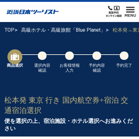
TOP
高級ホテル・高級旅館「Blue Planet」
松本発→東
商品選択
選択内容
お客様情報
予約内容
予約完了
確認
入力
確認
松本発 東京 行き 国内航空券+宿泊 交
通宿泊選択
便を選択の上、宿泊施設・ホテル選択へお進みくだ
さい