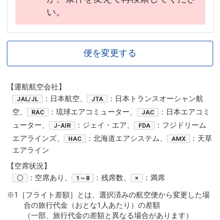
い。
便を変更する
【運航航空会社】
：日本航空、
：日本トランスオーシャン航
JAL/JL
JTA
空、
：琉球エアコミューター、
：日本エアコミ
RAC
JAC
ューター、
：ジェイ・エア、
：フジドリーム
J-AIR
FDA
エアラインズ、
：北海道エアシステム、
：天草
HAC
AMX
エアライン
【空席状況】
：空席あり、
：残席数、
：満席
〇
1～8
×
※1［フライト差額］とは、選択済みの航空便から変更した場
合の旅行代金（おとな1人あたり）の差額
（一部、旅行代金の差額と異なる場合があります）