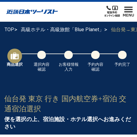
TOP
高級ホテル・高級旅館「Blue Planet」
仙台発→東
商品選択
選択内容
お客様情報
予約内容
予約完了
確認
入力
確認
仙台発 東京 行き 国内航空券+宿泊 交
通宿泊選択
便を選択の上、宿泊施設・ホテル選択へお進みくだ
さい