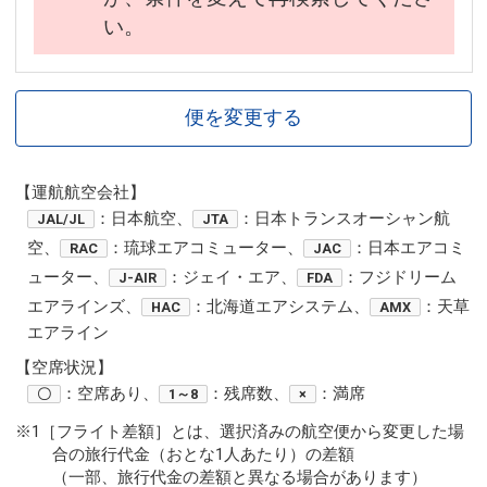
い。
便を変更する
【運航航空会社】
：日本航空、
：日本トランスオーシャン航
JAL/JL
JTA
空、
：琉球エアコミューター、
：日本エアコミ
RAC
JAC
ューター、
：ジェイ・エア、
：フジドリーム
J-AIR
FDA
エアラインズ、
：北海道エアシステム、
：天草
HAC
AMX
エアライン
【空席状況】
：空席あり、
：残席数、
：満席
〇
1～8
×
※1［フライト差額］とは、選択済みの航空便から変更した場
合の旅行代金（おとな1人あたり）の差額
（一部、旅行代金の差額と異なる場合があります）