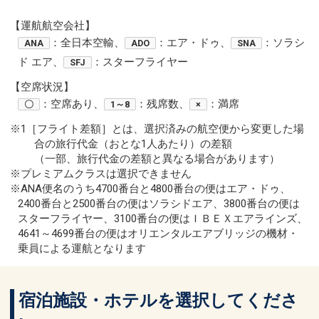
【運航航空会社】
：全日本空輸、
：エア・ドゥ、
：ソラシ
ANA
ADO
SNA
ド エア、
：スターフライヤー
SFJ
【空席状況】
：空席あり、
：残席数、
：満席
〇
1～8
×
※1［フライト差額］とは、選択済みの航空便から変更した場
合の旅行代金（おとな1人あたり）の差額
（一部、旅行代金の差額と異なる場合があります）
※プレミアムクラスは選択できません
※ANA便名のうち4700番台と4800番台の便はエア・ドゥ、
2400番台と2500番台の便はソラシドエア、3800番台の便は
スターフライヤー、3100番台の便はＩＢＥＸエアラインズ、
4641～4699番台の便はオリエンタルエアブリッジの機材・
乗員による運航となります
宿泊施設・ホテルを選択してくださ