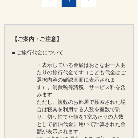
サプライズのあるデザインといっしょ
＜車をご利用の場合＞
に、名宝を眺めるお部屋。やすらぐだけ
・名神高速 「小牧IC」より、約25分
でなく、心に響く時間をご堪能くださ
・中央自動車道 「小牧東IC」より、約25
い。
分
【ご案内・ご注意】
・東海北陸自動車道 「岐阜各務原IC」よ
【大浴場：犬山温泉 白帝の湯】
■ ご旅行代金について
り、約25分
美肌効果があるとわれる人気の犬山温泉
・表示している金額はおとなお一人あ
「白帝の湯」は 犬山唯一の天然温泉。
設定期間：2026年4月1日～2026年11月
たりの旅行代金です（こども代金はご
無臭できれいに澄み切った、PH約 8.5の
30日
選択内容の確認画面に表示されま
アルカリ性単純温泉。
す）。消費税等諸税、サービス料を含
インターネットコース番号：DP-1-
ほっと一息のくつろぎ時間に木曽川をモ
みます。
17206777
チーフにしたアートタイルや、犬山の空
ただし、複数のお部屋で検索された場
気に触れる露天風呂で、新しい発見に満
合は寝具を利用する人数を室数で割
り、切り捨てた値を1室あたりの人数
ちたくつろぎ時間を。
として宿泊代金に用いて計算された金
額が表示されます。
【お子様のご宿泊について】