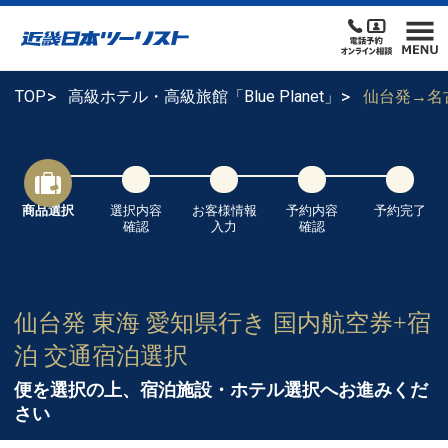
TOP
高級ホテル・高級旅館「Blue Planet」
仙台発→名
商品選択
選択内容
お客様情報
予約内容
予約完了
確認
入力
確認
仙台発 東海 愛知県行き 国内航空券+宿
泊 交通宿泊選択
便を選択の上、宿泊施設・ホテル選択へお進みくだ
さい