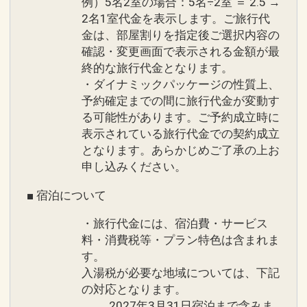
例）5名2室の場合：5名÷2室 ＝ 2.5 →
ベッド１台につき、未就学のお子様１名
2名1室代金を表示します。ご旅行代
様まで添寝いただけます。
金は、部屋割りを指定後ご選択内容の
確認・変更画面で表示される金額が最
設定期間：2025年3月27日～2026年9月
終的な旅行代金となります。
14日
・ダイナミックパッケージの性質上、
予約確定までの間に旅行代金が変動す
インターネットコース番号：DP-2-
る可能性があります。ご予約成立時に
200000038947
表示されている旅行代金での契約成立
となります。あらかじめご了承の上お
申し込みください。
■ 宿泊について
・旅行代金には、宿泊費・サービス
料・消費税等・プラン特色は含まれま
す。
入湯税が必要な地域については、下記
の対応となります。
2027年3月31日宿泊まで含みま