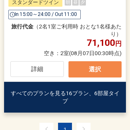
【フィットネスセンター】
スタンダードツイン
朝
昼
夕
きる、ホテルインディゴ犬山有楽苑のル
■
フィットネスセンターでは、環境負荷
ームデザイン。
In 15:00～24:00 / Out 11:00
を最大限考慮し、米国とドイツの森林化
から厳選した再生可能木材のマシンを使
旅行代金
（2名1室ご利用時 おとな1名様あた
ホテル敷地内の国宝茶室「如庵」の有楽
用。
り）
窓や犬山祭のからくり人形からインスパ
電源のない水抵抗や自走式駆動の機器
71,100
円
イアされたインテリアの数々は、和を感
で、おもいのままの操作感が新しいトレ
じながらも現代的でスタイリッシュなア
空き：
2室
(08月07日00:30時点)
ーニング。
クセントにワクワク。木曽川と犬山城を
ダイナミックに描いたアートワークは、
詳細
選択
【アクセス】
思わず声を漏らすインパクト。
＜電車をご利用の場合＞
・最寄り駅・名鉄「犬山遊園駅」より、
お部屋の窓からは、四季を感じる庭園が
すべてのプランを見る
16プラン、6部屋タイ
徒歩7分
広がり、悠々の時を流れる木曽川、静か
プ
・名鉄「名古屋駅」より、名鉄快速特
に佇む「如庵」、力強く荘厳な犬山城の
急・特急で約25分
景色など、壮大な時間の流れを目の当た
・名鉄「中部国際空港駅」より、名鉄ミ
りに。
ュースカイで約55分
1