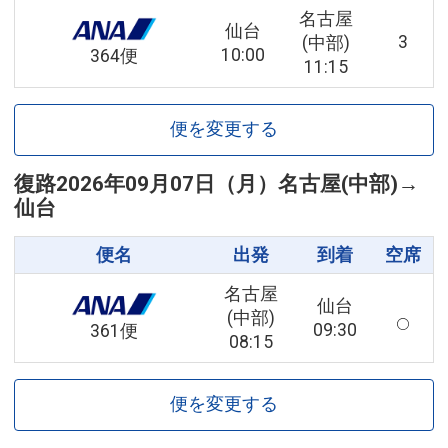
名古屋
仙台
3
(中部)
10:00
364便
11:15
便を変更する
復路
2026年09月07日（月）
名古屋(中部)
→
仙台
便名
出発
到着
空席
名古屋
仙台
(中部)
09:30
361便
08:15
便を変更する