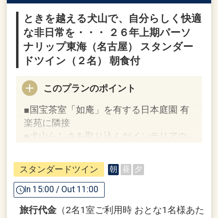
ときを越える犬山で、自分らしく快適
な非日常を・・・ ２６年上期パーソ
ナリップ東海（名古屋） スタンダー
ドツイン（２名） 朝食付
このプランのポイント
■国宝茶室「如庵」を有する日本庭園 有
楽苑に隣接
■犬山らしさを取り込んだインテリアの
お部屋は全室バルコニー付
スタンダードツイン
朝
昼
夕
ここがポイント！
In 15:00 / Out 11:00
●隣接の日本庭園「有楽苑」入苑無料
旅行代金
（2名1室ご利用時 おとな1名様あた
定休日：毎週水曜日（祝日の場合は翌日