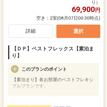
り）
に振替）、その他年末年始、メンテナン
69,900
円
スなどで休業の場合がございます。
空き：
2室
(08月07日00:30時点)
※旅行代金に含まれます。
詳細
選択
【犬山温泉 白帝の湯】
■
美肌効果があるとわれる気の犬山温泉
【ＤＰ】ベストフレックス【素泊ま
「帝の湯」は 犬山唯の天然温泉。
り】
無臭できれいに澄み切った、PH約 8.5の
アルカリ性単純温泉。
このプランのポイント
ほっと息のくつろぎ時間に木曽川をモチ
ーフにしたアートタイルや
【素泊まり】各お部屋のベストフレキシ
犬山の空気に触れる露天呂で、新しい発
ブルプランです。
見に満ちたくつろぎ時間を。
お部屋のすみずみにまで、にぎやかでエ
キサイティングな”犬山らしさ”に遭遇で