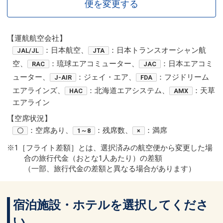
便を変更する
【運航航空会社】
：日本航空、
：日本トランスオーシャン航
JAL/JL
JTA
空、
：琉球エアコミューター、
：日本エアコミ
RAC
JAC
ューター、
：ジェイ・エア、
：フジドリーム
J-AIR
FDA
エアラインズ、
：北海道エアシステム、
：天草
HAC
AMX
エアライン
【空席状況】
：空席あり、
：残席数、
：満席
〇
1～8
×
※1［フライト差額］とは、選択済みの航空便から変更した場
合の旅行代金（おとな1人あたり）の差額
（一部、旅行代金の差額と異なる場合があります）
宿泊施設・ホテルを選択してくださ
い