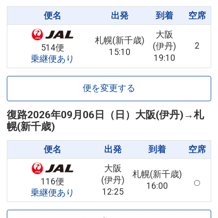
便名
出発
到着
空席
大阪
札幌(新千歳)
2
(伊丹)
514便
15:10
19:10
乗継便あり
便を変更する
復路
2026年09月06日（日）
大阪(伊丹)
→
札
幌(新千歳)
便名
出発
到着
空席
大阪
札幌(新千歳)
(伊丹)
116便
16:00
12:25
乗継便あり