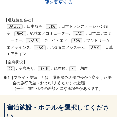
便を変更する
【運航航空会社】
：日本航空、
：日本トランスオーシャン航
JAL/JL
JTA
空、
：琉球エアコミューター、
：日本エアコミ
RAC
JAC
ューター、
：ジェイ・エア、
：フジドリーム
J-AIR
FDA
エアラインズ、
：北海道エアシステム、
：天草
HAC
AMX
エアライン
【空席状況】
：空席あり、
：残席数、
：満席
〇
1～8
×
※1［フライト差額］とは、選択済みの航空便から変更した場
合の旅行代金（おとな1人あたり）の差額
（一部、旅行代金の差額と異なる場合があります）
宿泊施設・ホテルを選択してくださ
い