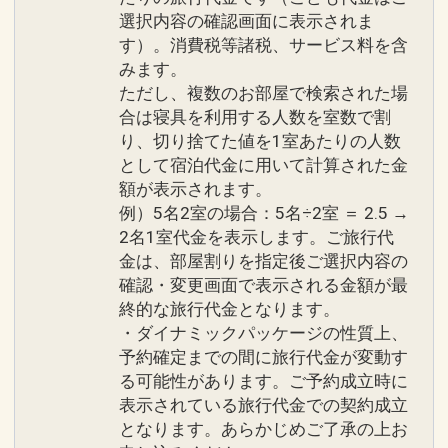
選択内容の確認画面に表示されま
す）。消費税等諸税、サービス料を含
※画像をクリック/タップで拡大しま
みます。
ただし、複数のお部屋で検索された場
す。
合は寝具を利用する人数を室数で割
り、切り捨てた値を1室あたりの人数
として宿泊代金に用いて計算された金
額が表示されます。
記念日特色
例）5名2室の場合：5名÷2室 ＝ 2.5 →
【記念日応援】（滞在中1回）
2名1室代金を表示します。ご旅行代
●ご夕食時、お赤飯をご用意
金は、部屋割りを指定後ご選択内容の
※ご予約時に「お問合せ・ご要望等メ
確認・変更画面で表示される金額が最
終的な旅行代金となります。
モ」欄、またはご予約後「マイページ」
・ダイナミックパッケージの性質上、
にご希望の旨、ご記入ください。
予約確定までの間に旅行代金が変動す
る可能性があります。ご予約成立時に
※旅行代金に含まれます。
表示されている旅行代金での契約成立
となります。あらかじめご了承の上お