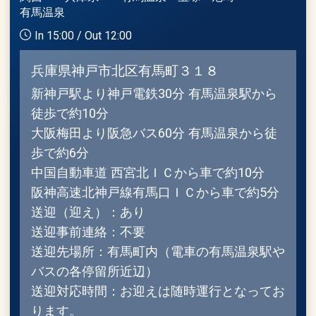
有馬温泉
In 15:00 / Out 12:00
兵庫県神戸市北区有馬町３１８
新神戸駅より神戸電鉄30分 有馬温泉駅から
徒歩で約10分
大阪梅田より阪急バス60分 有馬温泉から徒
歩で約6分
中国自動車道 西宮北ＩＣから車で約10分
阪神高速北神戸線有馬口ＩＣから車で約5分
送迎（迎え）：あり
送迎事前連絡：不要
送迎先場所：有馬町内（電車の有馬温泉駅や
バスの各停留所近辺）
送迎対応時間：お迎えは随時運行となってお
ります。