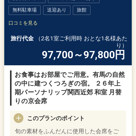
無料駐車場
送迎あり
旅館
口コミを見る
旅行代金
（2名1室ご利用時 おとな1名様あた
り）
97,700～97,800
円
お食事はお部屋でご用意。有馬の自然
の中に建つくつろぎの宿。 ２６年上
期パーソナリップ関西近郊 和室 月替
りの京会席
このプランのポイント
旬の素材をふんだんに使用した会席をご