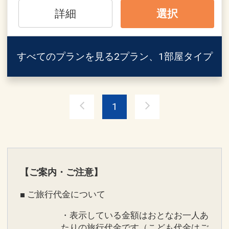
詳細
選択
すべてのプランを見る
2プラン、1部屋タイプ
※画像をクリック/タップで拡大しま
す。
1
★本プランの定量カーボン・オフセット
について ★
【ご案内・ご注意】
■ ご旅行代金について
・表示している金額はおとなお一人あ
たりの旅行代金です（こども代金はご