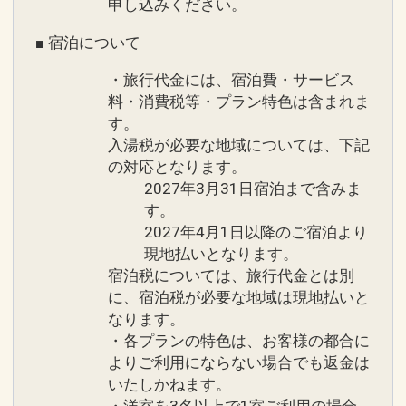
駐車場情報
申し込みください。
●無料
■ 宿泊について
※車高制限、台数制限のある場合がござ
います。
・旅行代金には、宿泊費・サービス
料・消費税等・プラン特色は含まれま
設定期間：2026年4月1日～2026年9月
す。
入湯税が必要な地域については、下記
30日
の対応となります。
インターネットコース番号：DP-1-
2027年3月31日宿泊まで含みま
17472634
す。
2027年4月1日以降のご宿泊より
現地払いとなります。
宿泊税については、旅行代金とは別
に、宿泊税が必要な地域は現地払いと
なります。
・各プランの特色は、お客様の都合に
よりご利用にならない場合でも返金は
いたしかねます。
・洋室を3名以上で1室ご利用の場合