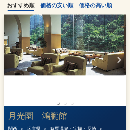
おすすめ順
価格の安い順
価格の高い順
月光園 鴻朧館
関西
兵庫県
有馬温泉・宝塚・尼崎