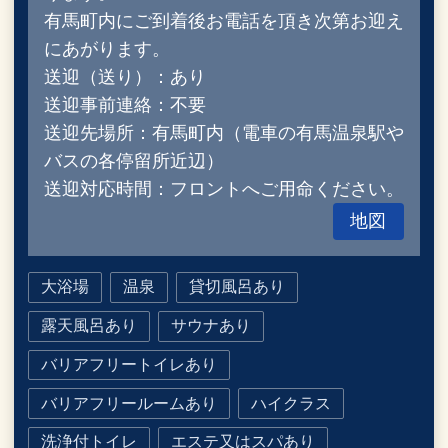
有馬町内にご到着後お電話を頂き次第お迎え
にあがります。
送迎（送り）：あり
送迎事前連絡：不要
送迎先場所：有馬町内（電車の有馬温泉駅や
バスの各停留所近辺）
送迎対応時間：フロントへご用命ください。
地図
大浴場
温泉
貸切風呂あり
露天風呂あり
サウナあり
バリアフリートイレあり
バリアフリールームあり
ハイクラス
洗浄付トイレ
エステ又はスパあり