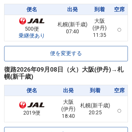
便名
出発
到着
空席
大阪
札幌(新千歳)
(伊丹)
500便
07:40
11:35
乗継便あり
便を変更する
復路
2026年09月08日（火）
大阪(伊丹)
→
札
幌(新千歳)
便名
出発
到着
空席
大阪
札幌(新千歳)
(伊丹)
20:25
2019便
18:40