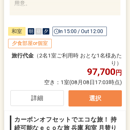
用意。
記念日特色
【記念日応援】（滞在中1回）
和室
In 15:00 / Out 12:00
朝
昼
夕
●ご夕食時、お赤飯をご用意
※ご予約時に「お問合せ・ご要望等メ
夕食部屋or個室
モ」欄、またはご予約後「マイページ」
旅行代金
（2名1室ご利用時 おとな1名様あた
にご希望の旨、ご記入ください。
り）
97,700
円
※旅行代金に含まれます。
空き：
1室
(08月08日17:03時点)
駐車場情報
●無料
詳細
選択
※車高制限、台数制限のある場合がござ
います。
カーボンオフセットでエコな旅！ 持
続可能なｅｃｏな旅 兵庫 和室 月替り
設定期間：2026年4月1日～2026年11月