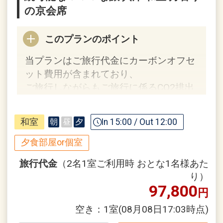
の京会席
30日
インターネットコース番号：DP-1-
17137285
このプランのポイント
当プランはご旅行代金にカーボンオフセ
ット費用が含まれており、
ご旅行しながらもご旅行に係るCO2排出
量の一部の削減に取り組むことができま
す。
和室
In 15:00 / Out 12:00
朝
昼
夕
持続可能なecoな旅をしてみませんか？
夕食部屋or個室
★カーボンオフセットとは？★
旅行代金
（2名1室ご利用時 おとな1名様あた
り）
97,800
円
空き：
1室
(08月08日17:03時点)