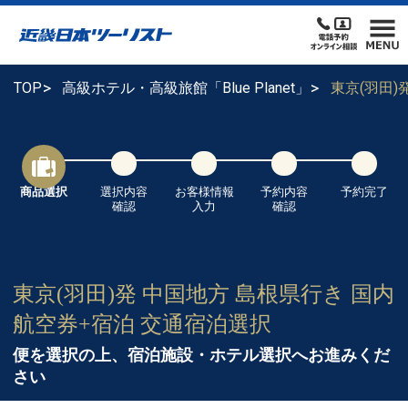
TOP
高級ホテル・高級旅館「Blue Planet」
東京(羽田
商品選択
選択内容
お客様情報
予約内容
予約完了
確認
入力
確認
東京(羽田)発 中国地方 島根県行き 国内
航空券+宿泊 交通宿泊選択
便を選択の上、宿泊施設・ホテル選択へお進みくだ
さい