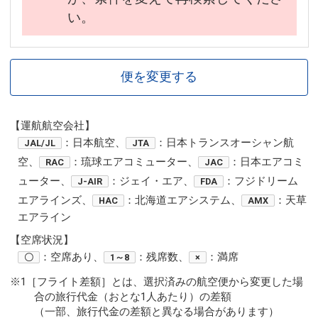
い。
便を変更する
【運航航空会社】
：日本航空、
：日本トランスオーシャン航
JAL/JL
JTA
空、
：琉球エアコミューター、
：日本エアコミ
RAC
JAC
ューター、
：ジェイ・エア、
：フジドリーム
J-AIR
FDA
エアラインズ、
：北海道エアシステム、
：天草
HAC
AMX
エアライン
【空席状況】
：空席あり、
：残席数、
：満席
〇
1～8
×
※1［フライト差額］とは、選択済みの航空便から変更した場
合の旅行代金（おとな1人あたり）の差額
（一部、旅行代金の差額と異なる場合があります）