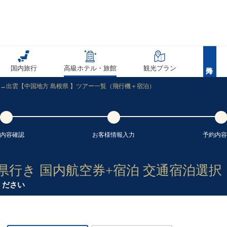
国内旅行
高級ホテル・旅館
観光プラン
発→出雲【中国地方 島根県 】ツアー一覧（飛行機＋宿泊）
内容
確認
お客様情報
入力
予約内容
根県行き 国内航空券+宿泊 交通宿泊選択
ください