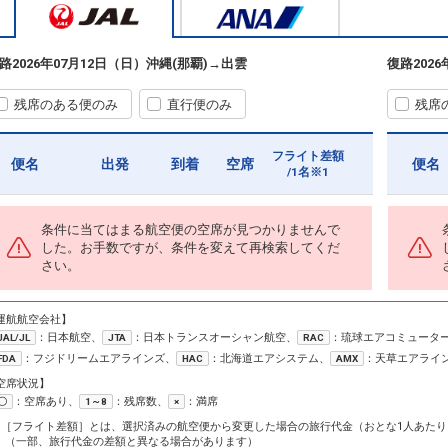
路
2026年07月12日（日）
沖縄(那覇)
→
出雲
復路
202
残席のある便のみ
直行便のみ
残席
フライト差額
便名
出発
到着
空席
便名
/1名※1
条件に当てはまる航空便の空席が見つかりませんで
した。お手数ですが、条件を変えて再検索してくだ
さい。
運航航空会社】
：日本航空、
：日本トランスオーシャン航空、
：琉球エアコミュータ
JAL/JL
JTA
RAC
：フジドリームエアラインズ、
：北海道エアシステム、
：天草エアライ
FDA
HAC
AMX
空席状況】
：空席あり、
：残席数、
：満席
〇
1～8
×
1［フライト差額］とは、選択済みの航空便から変更した場合の旅行代金（おとな1人あたり
（一部、旅行代金の差額と異なる場合があります）