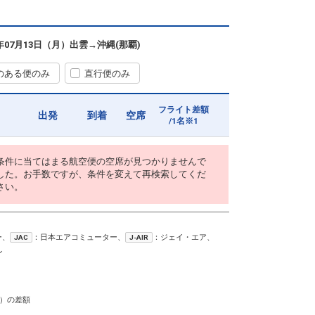
6年07月13日（月）
出雲
→
沖縄(那覇)
のある便のみ
直行便のみ
フライト差額
出発
到着
空席
/1名※1
条件に当てはまる航空便の空席が見つかりませんで
した。お手数ですが、条件を変えて再検索してくだ
さい。
ー、
：日本エアコミューター、
：ジェイ・エア、
JAC
J-AIR
ン
）の差額