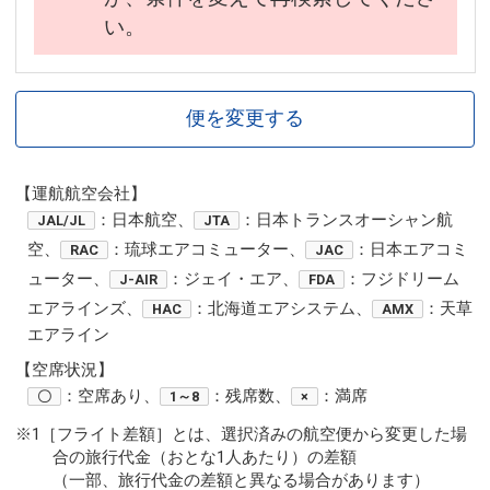
い。
便を変更する
【運航航空会社】
：日本航空、
：日本トランスオーシャン航
JAL/JL
JTA
空、
：琉球エアコミューター、
：日本エアコミ
RAC
JAC
ューター、
：ジェイ・エア、
：フジドリーム
J-AIR
FDA
エアラインズ、
：北海道エアシステム、
：天草
HAC
AMX
エアライン
【空席状況】
：空席あり、
：残席数、
：満席
〇
1～8
×
※1［フライト差額］とは、選択済みの航空便から変更した場
合の旅行代金（おとな1人あたり）の差額
（一部、旅行代金の差額と異なる場合があります）