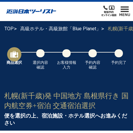
TOP
高級ホテル・高級旅館「Blue Planet」
札幌(新千
商品選択
選択内容
お客様情報
予約内容
予約完了
確認
入力
確認
札幌(新千歳)発 中国地方 島根県行き 国
内航空券+宿泊 交通宿泊選択
便を選択の上、宿泊施設・ホテル選択へお進みくだ
さい