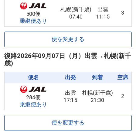
札幌(新千歳)
出雲
3
500便
07:40
11:15
乗継便あり
便を変更する
復路
2026年09月07日（月）
出雲
→
札幌(新千
歳)
便名
出発
到着
空席
出雲
札幌(新千歳)
2
284便
17:15
21:30
乗継便あり
便を変更する