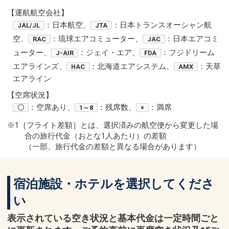
【運航航空会社】
：日本航空、
：日本トランスオーシャン航
JAL/JL
JTA
空、
：琉球エアコミューター、
：日本エアコミ
RAC
JAC
ューター、
：ジェイ・エア、
：フジドリーム
J-AIR
FDA
エアラインズ、
：北海道エアシステム、
：天草
HAC
AMX
エアライン
【空席状況】
：空席あり、
：残席数、
：満席
〇
1～8
×
※1［フライト差額］とは、選択済みの航空便から変更した場
合の旅行代金（おとな1人あたり）の差額
（一部、旅行代金の差額と異なる場合があります）
宿泊施設・ホテルを選択してくださ
い
表示されている空き状況と基本代金は一定時間ごと