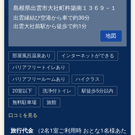
島根県出雲市大社町杵築南１３６９－１
出雲縁結び空港から車で約30分
出雲大社前駅から徒歩で約1分
地図
部屋風呂温泉あり
インターネットができる
バリアフリートイレあり
バリアフリールームあり
ハイクラス
20室以下
洗浄付トイレ
駅徒歩5分以内
無料駐車場
旅館
口コミを見る
旅行代金
（2名1室ご利用時 おとな1名様あた