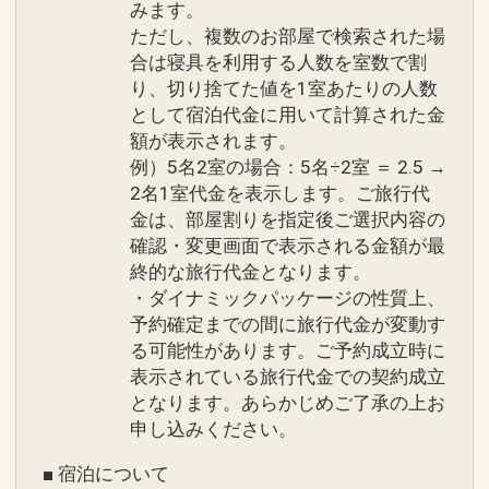
・2階「Bar Lounge Un」
みます。
こだわりのドリンクや地元の酒を取り揃
ただし、複数のお部屋で検索された場
設定期間：2025年8月1日～2026年12月
えております。
合は寝具を利用する人数を室数で割
31日
り、切り捨てた値を1室あたりの人数
インターネットコース番号：DP-2-
として宿泊代金に用いて計算された金
＜リラクゼーション＞
200000037591
額が表示されます。
下記メニューを予約制で承っておりま
例）5名2室の場合：5名÷2室 ＝ 2.5 →
す。ご希望の場合、ご要望欄へご記入く
2名1室代金を表示します。ご旅行代
ださい。
金は、部屋割りを指定後ご選択内容の
～美容室Haku：1F～
確認・変更画面で表示される金額が最
・ヘッドスパ(シャンプー・スパ・ブロ
終的な旅行代金となります。
ー含む)：8800円／60分※髪の長さによ
・ダイナミックパッケージの性質上、
予約確定までの間に旅行代金が変動す
って追加のお時間を頂く場合がございま
る可能性があります。ご予約成立時に
す。
表示されている旅行代金での契約成立
・ドライヘッドスパ：4400円／40分
となります。あらかじめご了承の上お
・ハンドマッサージ：2500円／20分
申し込みください。
・足裏リフレ：3300円／30分 5500円／
60分
■ 宿泊について