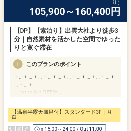
り）
105,900～160,400
円
【DP】【素泊り】出雲大社より徒歩3
分｜自然素材を活かした空間でゆった
りと寛ぐ滞在
このプランのポイント
+ … + … + … + … + … + … + … + … + … + … +
… + … +
～2023年9月開業～
お食事が付いていない素泊りプランなの
で、遅い時間のチェックインも可能でご
【温泉半露天風呂付】スタンダード3F｜月
ざいます。
白
In 15:00～24:00 / Out 11:00
朝
昼
夕