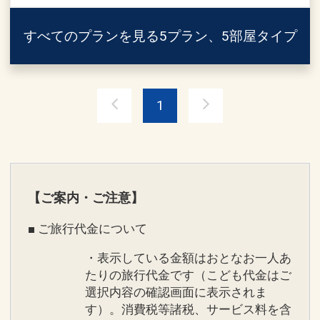
＜ご宿泊＞
～美容室Haku：1F～
・チェックイン：15：00
すべてのプランを見る
5プラン、5部屋タイプ
・ヘッドスパ(シャンプー・スパ・ブロー
・チェックアウト：11：00
含む)：8800円／60分※髪の長さによっ
※事前にチェックイン時間の確認をさせ
て追加のお時間を頂く場合がございま
ていただきます。
す。
1
※ルームサービスは承りかねますので、
・ドライヘッドスパ：4400円／40分
予めご了承ください。
・ハンドマッサージ：2500円／20分
※小学生以下のお子様は1名様までご宿
・足裏リフレ：3300円／30分 5500円／
泊いただけます。
60分
※ご朝食をご希望のお客様は事前にお問
～もみほぐし：お部屋にて～
【ご案内・ご注意】
い合わせくださいませ。
・9000円／60分 13000円／90分 ※別途
■ ご旅行代金について
料金にて延長も可能です。
＜館内施設＞
・オイルマッサージ：10000円／60分
・表示している金額はおとなお一人あ
・1階「美容室 Haku」9:00～18:00
15000円／90分 20000円／120分
たりの旅行代金です（こども代金はご
ご宿泊のお客様にリラックスいただける
※ご希望に添えない場合がございます。
選択内容の確認画面に表示されま
プランをご用意しております。
※料金は別途頂戴いたします。
す）。消費税等諸税、サービス料を含