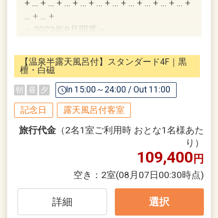
+ … + … + … + … + … + … + … + … + … + … +
※小学生以下のお子様は1名様までご宿
… + … +
泊いただけます。
～2023年9月開業～
※ご朝食をご希望のお客様は事前にお問
お食事が付いていない素泊りプランなの
い合わせくださいませ。
で、遅い時間のチェックインも可能でご
【温泉半露天風呂付】スタンダード4F｜黒
ざいます。
檀・白磁
＜館内施設＞
・1階「美容室 Haku」9:00～18:00
In 15:00～24:00 / Out 11:00
朝
昼
夕
全てのお部屋に備え付けられた温泉の半
ご宿泊のお客様にリラックスいただける
露天風呂で心ゆくまでお寛ぎください。
記念日
露天風呂付客室
プランをご用意しております。
4階テラスからは、出雲大社勢溜、稲佐
・2階「Bar Lounge Un」
旅行代金
（2名1室ご利用時 おとな1名様あた
の夕日をご覧いただけます。
こだわりのドリンクや地元の酒を取り揃
り）
えております。
109,400
円
ここでしか体験できないひとときを、存
分にご堪能ください。
空き：
2室
(08月07日00:30時点)
＜リラクゼーション＞
+ … + … + … + … + … + … + … + … + … + … +
下記メニューを予約制で承っておりま
… + … +
詳細
選択
す。ご希望の場合、ご要望欄へご記入く
ださい。