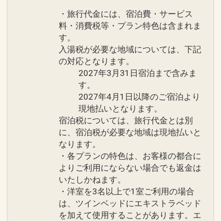
～もみほぐし：お部屋にて～
・旅行代金には、宿泊費・サービス
・9000円／60分 13000円／90分 ※別途
料・消費税等・プラン特色は含まれま
料金にて延長も可能です。
す。
・オイルマッサージ：10000円／60分
入湯税が必要な地域については、下記
15000円／90分 20000円／120分
の対応となります。
※ご希望に添えない場合がございます。
2027年3月31日宿泊まで含みま
す。
※料金は別途頂戴いたします。
2027年4月1日以降のご宿泊より
現地払いとなります。
設定期間：2025年8月1日～2026年12月
宿泊税については、旅行代金とは別
31日
に、宿泊税が必要な地域は現地払いと
インターネットコース番号：DP-2-
なります。
200000037591
・各プランの特色は、お客様の都合に
よりご利用にならない場合でも返金は
いたしかねます。
・洋室を3名以上で1室ご利用の場合
は、ツインベッドにエキストラベッド
を加えて使用することがあります。エ