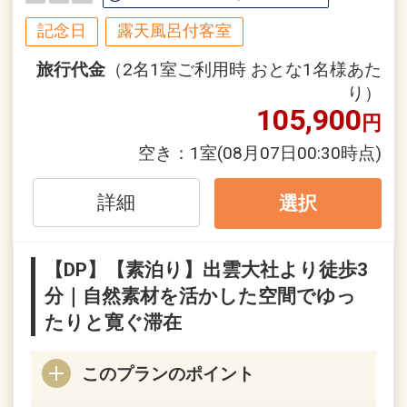
全てのお部屋に備え付けられた温泉の半
露天風呂で心ゆくまでお寛ぎください。
記念日
露天風呂付客室
4階テラスからは、出雲大社勢溜、稲佐
旅行代金
（2名1室ご利用時 おとな1名様あた
の夕日をご覧いただけます。
り）
105,900
円
ここでしか体験できないひとときを、存
分にご堪能ください。
空き：
1室
(08月07日00:30時点)
+ … + … + … + … + … + … + … + … + … + … +
… + … +
詳細
選択
＜ご宿泊＞
【DP】【素泊り】出雲大社より徒歩3
・チェックイン：15：00
分｜自然素材を活かした空間でゆっ
・チェックアウト：11：00
たりと寛ぐ滞在
※事前にチェックイン時間の確認をさせ
ていただきます。
※ルームサービスは承りかねますので、
このプランのポイント
予めご了承ください。