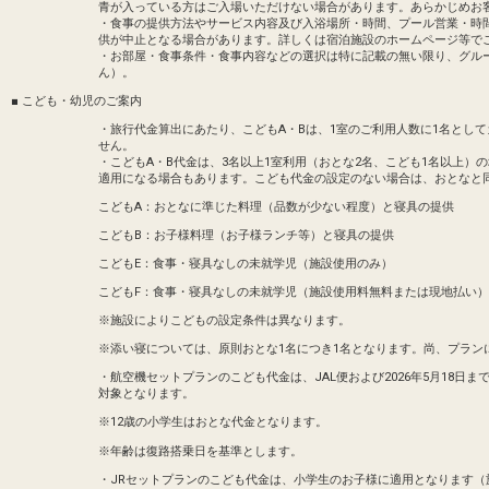
青が入っている方はご入場いただけない場合があります。あらかじめお
・食事の提供方法やサービス内容及び入浴場所・時間、プール営業・時
供が中止となる場合があります。詳しくは宿泊施設のホームページ等で
・お部屋・食事条件・食事内容などの選択は特に記載の無い限り、グル
ん）。
■ こども・幼児のご案内
・旅行代金算出にあたり、こどもA・Bは、1室のご利用人数に1名とし
せん。
・こどもA・B代金は、3名以上1室利用（おとな2名、こども1名以上）
適用になる場合もあります。こども代金の設定のない場合は、おとなと
こどもA：おとなに準じた料理（品数が少ない程度）と寝具の提供
こどもB：お子様料理（お子様ランチ等）と寝具の提供
こどもE：食事・寝具なしの未就学児（施設使用のみ）
こどもF：食事・寝具なしの未就学児（施設使用料無料または現地払い）
※施設によりこどもの設定条件は異なります。
※添い寝については、原則おとな1名につき1名となります。尚、プラン
・航空機セットプランのこども代金は、JAL便および2026年5月18日までのA
対象となります。
※12歳の小学生はおとな代金となります。
※年齢は復路搭乗日を基準とします。
・JRセットプランのこども代金は、小学生のお子様に適用となります（