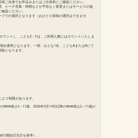
客様ご自身でお申込みまたはご出発前にご確認ください。
間、ビーチ営業・時間などが予告なく変更またはサービスの提
ご確認ください。
ープでの選択となります（おひとり様毎の選択はできませ
てカウントし、こどもE・Fは、ご利用人数にはカウントいたしま
の場合適用となります。一部、おとな1名、こどもAまたはBにて
同額となります。
により制限があります。
NA便は3～11歳、2026年5月19日以降のANA便は2～11歳が
旅行開始日当日を基準）。