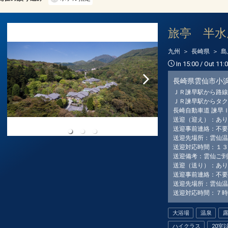
クラスJを利用する
+36,400円
6
小松
長崎
+17,000円
188便
旅亭 半水
14:50
19:40
乗継便あり
九州
長崎県
島
クラスJを利用する
+58,400円
5
In 15:00 / Out 11:
長崎県雲仙市小
ＪＲ諫早駅から路線
ＪＲ諫早駅からタク
長崎自動車道 諫早
送迎（迎え）：あり
送迎事前連絡：不要
送迎先場所：雲仙温
送迎対応時間：１３
送迎備考：雲仙ご到
送迎（送り）：あり
送迎事前連絡：不要
送迎先場所：雲仙温
送迎対応時間：７時
大浴場
温泉
ハイクラス
20室