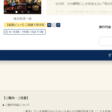
その日、その瞬間にしか出会えない“旬の
設定期間：2024年9月1日～2027年3月31
インターネットコース番号：DP-2-2000000
本プランでは総料理長 本多光一が長崎を
全国より取り寄せた旬の最高級食材を主役
懐石料理一例
それは、料亭で常連様にのみ提供される「
朝
昼
夕
【庭園ビュー】二階建て和洋室
旅亭 半水盧でしか叶わない、一期一会の
旅行代金
In 15:00～19:00 / Out 11:00
ーーお食事：客室ーー
ミシュランが認めた格別なホスピタリティ
お部屋での寛ぎはそのままに。
移ろいゆく景色を眺めながら、料理人がそ
す
仕立てた一品一品を、プライベートな特等
お好みの銘酒とともにご堪能ください。
料理人が腕を振るった四季折々の滋味を。
心と解き放される美食体験を演出いたしま
設定期間：2025年12月1日～2027年3月3
インターネットコース番号：DP-2-2000000
【ご案内・ご注意】
■ ご旅行代金について
・表示している金額はおとなお一人あたりの旅行代金です（こども代金