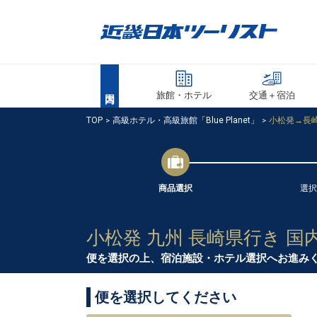
旅館・ホテル
交通＋宿泊
TOP
高級ホテル・高級旅館「Blue Planet」
小松発→長
商品選択
選択
小松発 九州 長崎県行き 国
便を選択の上、宿泊施設・ホテル選択へお進み
便を選択してください