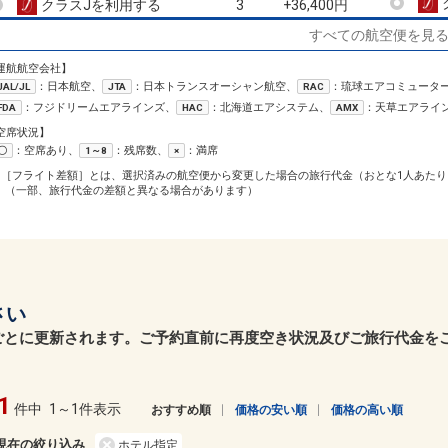
クラスJを利用する
+36,400円
3
すべての航空便を見
小松
長崎
61
2
+17,000円
184便
08:50
14:20
乗継
運航航空会社】
乗継便あり
：日本航空、
：日本トランスオーシャン航空、
：琉球エアコミュータ
JAL/JL
JTA
RAC
クラスJを利用する
+9,600円
4
：フジドリームエアラインズ、
：北海道エアシステム、
：天草エアライ
FDA
HAC
AMX
小松
長崎
空席状況】
61
+17,000円
184便
08:50
15:20
：空席あり、
：残席数、
：満席
〇
1～8
×
乗継
乗継便あり
1［フライト差額］とは、選択済みの航空便から変更した場合の旅行代金（おとな1人あたり
クラスJを利用する
+36,400円
3
（一部、旅行代金の差額と異なる場合があります）
小松
長崎
61
+17,000円
186便
11:15
15:20
乗継
乗継便あり
クラスJを利用する
+36,400円
4
さい
小松
長崎
61
+17,000円
186便
11:15
19:40
ごとに更新されます。ご予約直前に再度空き状況及びご旅行代金を
乗継
乗継便あり
クラスJを利用する
+36,400円
4
1
小松
長崎
件中
1～1件表示
おすすめ順
価格の安い順
価格の高い順
+3,100円
188便
14:50
21:20
乗継便あり
現在の絞り込み
ホテル指定