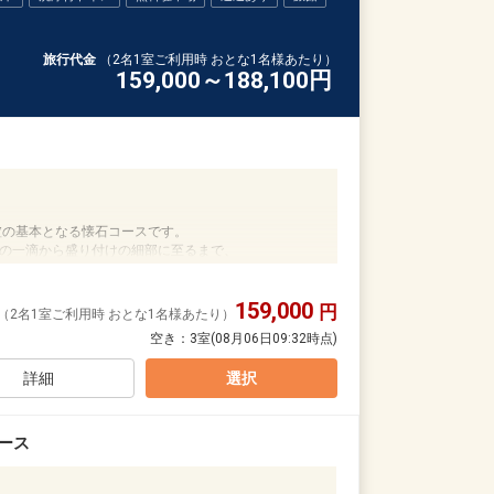
旅行代金
（2名1室ご利用時 おとな1名様あたり）
159,000～188,100
円
盧の基本となる懐石コースです。
の一滴から盛り付けの細部に至るまで、
心と体を解きほぐす優しさに満ちています。
159,000
の数々をお愉しみください。
円
（2名1室ご利用時 おとな1名様あたり）
空き：
3室
(08月06日09:32時点)
す。
詳細
選択
の日のためだけに
席で、
ース
す。