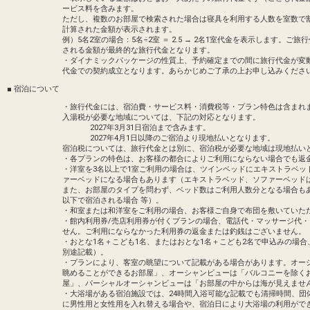
ービス料を含みます。
ただし、複数のお部屋で検索された場合は寝具を利用する人数を室数で
計算された金額が表示されます。
例）5名2室の場合：5名÷2室 ＝ 2.5 → 2名1室代金を表示します
される金額が最終的な旅行代金となります。
・ダイナミックパッケージの性質上、予約確定までの間に旅行代金が変
代金での契約成立となります。あらかじめご了承の上お申し込みくださ
■ 宿泊について
・旅行代金には、宿泊費・サービス料・消費税等・プラン特色は含まれ
入湯税が必要な地域については、下記の対応となります。
2027年3月31日宿泊まで含みます。
2027年4月1日以降のご宿泊より現地払いとなります。
宿泊税については、旅行代金とは別に、宿泊税が必要な地域は現地払い
・各プランの特色は、お客様の都合によりご利用にならない場合でも返
・洋室を3名以上で1室ご利用の場合は、ツインベッドにエキストラベッ
ァーベッドになる場合もあります（エキストラベッド、ソファーベッド
また、お部屋のタイプを問わず、ベッド数はご利用人数分となる場合も
以下で宿泊される場合 等）。
・和室または和洋室をご利用の場合、お客様ご自身で布団を敷いていた
・館内利用券/売店利用券が付くプランの場合、電話代・マッサージ代
せん。ご利用にならなかった利用券の返金または釣銭はございません。
・おとな1名＋こども1名、またはおとな1名＋こども2名で申込みの場
別途記載）。
・プランにより、客室の眺望について記載がある場合があります。オー
眺めることができるお部屋」、オーシャンビューは「バルコニーを除く
屋」、パーシャルオーシャンビューは「お部屋の中からは海が見えませ
・大浴場がある宿泊施設では、24時間入浴可能な記載でも清掃時間、団
に男性用と女性用を入れ替える場合や、宿泊日により大浴場の利用がで