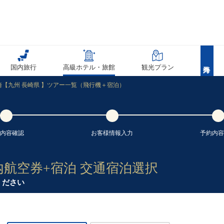
国内旅行
高級ホテル・旅館
観光プラン
崎【九州 長崎県 】ツアー一覧（飛行機＋宿泊）
内容
確認
お客様情報
入力
予約内容
内航空券+宿泊 交通宿泊選択
ください