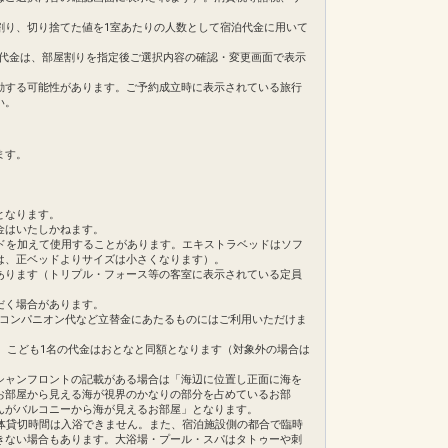
割り、切り捨てた値を1室あたりの人数として宿泊代金に用いて
。ご旅行代金は、部屋割りを指定後ご選択内容の確認・変更画面で表示
動する可能性があります。ご予約成立時に表示されている旅行
い。
ます。
となります。
金はいたしかねます。
ドを加えて使用することがあります。エキストラベッドはソフ
は、正ベッドよりサイズは小さくなります）。
あります（トリプル・フォース等の客室に表示されている定員
だく場合があります。
・コンパニオン代など立替金にあたるものにはご利用いただけま
合、こども1名の代金はおとなと同額となります（対象外の場合は
シャンフロントの記載がある場合は「海辺に位置し正面に海を
お部屋から見える海が視界のかなりの部分を占めているお部
んがバルコニーから海が見えるお部屋」となります。
体貸切時間は入浴できません。また、宿泊施設側の都合で臨時
きない場合もあります。大浴場・プール・スパはタトゥーや刺