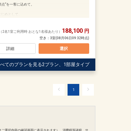
頂点”を一客に込めて。
日
34500
はじめとして、
に捉えた限定懐石をご用意いたします。
おまかせ」の贅沢。
188,100
美食体験をお愉しみください。
円
（2名1室ご利用時 おとな1名様あたり）
空き：
3室
(08月06日09:32時点)
詳細
選択
の日のためだけに
べてのプランを見る
2プラン、1部屋タイプ
席で、
す。
1日
1
42278
はご選択内容の確認画面に表示されます）。消費税等諸税、サ