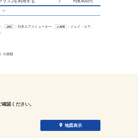
クラスJを利用する
+58,400円
7
る
長崎
小松
3
+17,000円
2便
15:05
19:50
便あり
ー、
：日本エアコミューター、
：ジェイ・エア、
JAC
J-AIR
クラスJを利用する
― 円
ン
長崎
小松
5
+17,000円
2便
15:05
21:40
便あり
）の差額
クラスJを利用する
― 円
長崎
小松
6
+49,500円
4便
16:05
19:50
便あり
クラスJを利用する
+58,400円
2
長崎
小松
7
+49,500円
4便
16:05
21:40
ご確認ください。
便あり
クラスJを利用する
+58,400円
2
地図表示