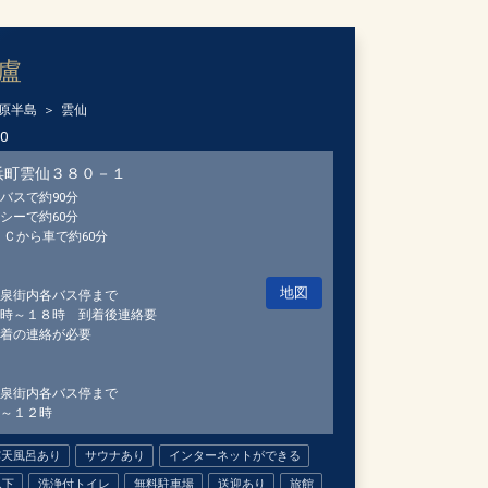
盧
原半島
雲仙
00
浜町雲仙３８０－１
バスで約90分
シーで約60分
ＩＣから車で約60分
地図
泉街内各バス停まで
時～１８時 到着後連絡要
着の連絡が必要
泉街内各バス停まで
～１２時
露天風呂あり
サウナあり
インターネットができる
以下
洗浄付トイレ
無料駐車場
送迎あり
旅館