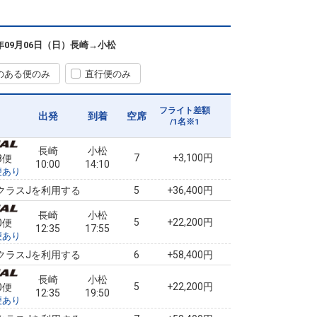
長崎
小松
+17,000円
6便
07:25
14:10
便あり
6年09月06日（日）
長崎
→
小松
クラスJを利用する
+36,400円
6
のある便のみ
直行便のみ
長崎
小松
6
選択中
8便
10:00
17:55
便あり
フライト差額
出発
到着
空席
/1名※1
クラスJを利用する
+36,400円
5
長崎
小松
7
+3,100円
8便
10:00
14:10
便あり
クラスJを利用する
+36,400円
5
長崎
小松
5
+22,200円
0便
12:35
17:55
便あり
クラスJを利用する
+58,400円
6
長崎
小松
5
+22,200円
0便
12:35
19:50
便あり