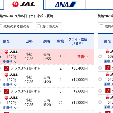
60
乗継
路
2026年09月05日（土）
小松
→
長崎
復路
202
残席のある便のみ
直行便のみ
残席
60
乗継
フライト差額
便名
出発
到着
空席
便名
/1名※1
小松
長崎
60
3
選択中
182便
07:35
11:55
乗継
乗継便あり
クラスJを利用する
+36,400円
2
小松
長崎
61
2
+17,000円
182便
07:35
14:20
乗継
乗継便あり
クラスJを利用する
+9,600円
3
小松
長崎
61
+17,000円
182便
07:35
15:20
乗継
乗継便あり