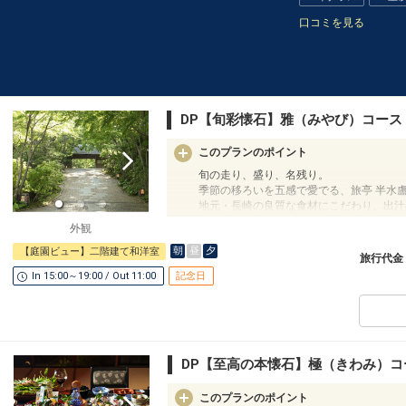
口コミを見る
DP【旬彩懐石】雅（みやび）コース
このプランのポイント
旬の走り、盛り、名残り。
季節の移ろいを五感で愛でる、旅亭 半水
地元・長崎の良質な食材にこだわり、出汁
料理人の丁寧な手仕事が光ります。
外観
雲仙の恵みを引き立てる繊細な味わいは、
朝
昼
夕
【庭園ビュー】二階建て和洋室
伝統的な和の心を感じる、慈悲深いお料理
旅行代金
In 15:00～19:00 / Out 11:00
記念日
お食事はお部屋でお召し上がりいただきま
ミシュランが認めた格別なホスピタリティ
お部屋での寛ぎはそのままに。
移ろいゆく景色を眺めながら、料理人がそ
仕立てた一品一品を、プライベートな特等
お好みの銘酒とともにご堪能ください。
DP【至高の本懐石】極（きわみ）コ
料理人が腕を振るった四季折々の滋味を。
心と解き放される美食体験を演出いたしま
このプランのポイント