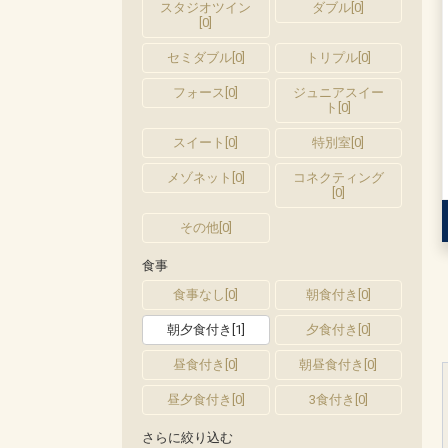
スタジオツイン
ダブル
[
0
]
[
0
]
セミダブル
[
0
]
トリプル
[
0
]
フォース
[
0
]
ジュニアスイー
ト
[
0
]
スイート
[
0
]
特別室
[
0
]
メゾネット
[
0
]
コネクティング
[
0
]
その他
[
0
]
食事
食事なし
[
0
]
朝食付き
[
0
]
朝夕食付き
[
1
]
夕食付き
[
0
]
昼食付き
[
0
]
朝昼食付き
[
0
]
昼夕食付き
[
0
]
3食付き
[
0
]
さらに絞り込む