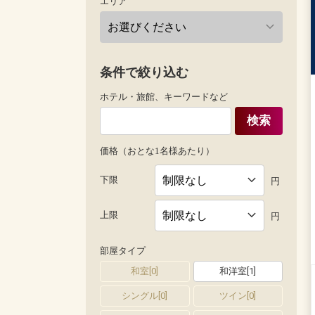
エリア
条件で絞り込む
ホテル・旅館、キーワードなど
検索
価格（おとな1名様あたり）
下限
円
上限
円
部屋タイプ
和室
[
0
]
和洋室
[
1
]
シングル
[
0
]
ツイン
[
0
]