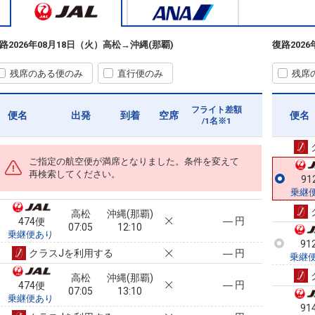
乗継
路
2026年08月18日（火）
高松
→
沖縄(那覇)
復路
202
90
乗継
残席のある便のみ
直行便のみ
残席
フライト差額
便名
出発
到着
空席
便名
91
/1名※1
乗継
ご指定の航空便が満席となりました。条件を変えて
再検索してください。
91
乗継
高松
沖縄(那覇)
― 円
474便
07:05
12:10
乗継便あり
91
クラスJを利用する
― 円
乗継
高松
沖縄(那覇)
― 円
474便
07:05
13:10
乗継便あり
91