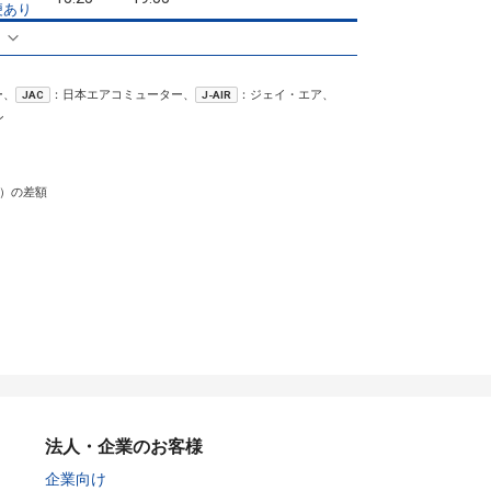
便あり
クラスJを利用する
― 円
る
沖縄(那覇)
高松
5
― 円
4便
ー、
：日本エアコミューター、
：ジェイ・エア、
JAC
15:25
21:30
J-AIR
便あり
ン
クラスJを利用する
― 円
4
沖縄(那覇)
高松
― 円
2便
）の差額
15:40
21:30
便あり
クラスJを利用する
― 円
法人・企業のお客様
企業向け