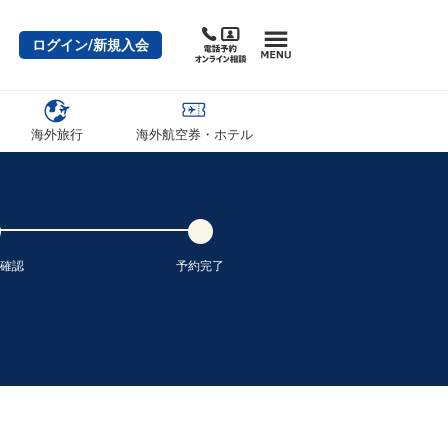
ログイン/新規入会
沖縄(那覇)
高松
5
― 円
0便
07:20
12:30
便あり
クラスJを利用する
― 円
海外旅行
海外航空券・ホテル
沖縄(那覇)
高松
3
― 円
0便
07:20
14:25
便あり
クラスJを利用する
― 円
沖縄(那覇)
高松
3
― 円
2便
09:55
14:25
便あり
確認
予約完了
クラスJを利用する
― 円
沖縄(那覇)
高松
5
― 円
2便
09:55
16:25
便あり
クラスJを利用する
― 円
沖縄(那覇)
高松
4
― 円
4便
10:50
16:25