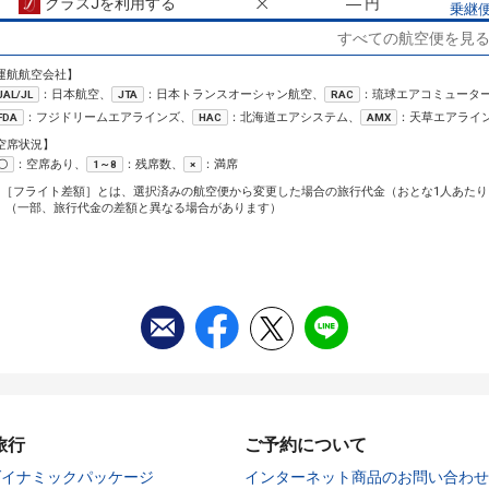
クラスJを利用する
― 円
乗継
すべての航空便を見
高松
沖縄(那覇)
― 円
476便
09:45
14:30
乗継便あり
運航航空会社】
91
：日本航空、
：日本トランスオーシャン航空、
：琉球エアコミュータ
JAL/JL
JTA
RAC
クラスJを利用する
― 円
乗継
：フジドリームエアラインズ、
：北海道エアシステム、
：天草エアライ
FDA
HAC
AMX
高松
沖縄(那覇)
空席状況】
― 円
476便
09:45
16:25
：空席あり、
：残席数、
：満席
〇
1～8
×
乗継便あり
98
1［フライト差額］とは、選択済みの航空便から変更した場合の旅行代金（おとな1人あたり
クラスJを利用する
― 円
乗継
（一部、旅行代金の差額と異なる場合があります）
高松
沖縄(那覇)
― 円
478便
11:30
16:25
乗継便あり
クラスJを利用する
― 円
高松
沖縄(那覇)
― 円
478便
11:30
17:40
乗継便あり
クラスJを利用する
― 円
高松
沖縄(那覇)
旅行
ご予約について
― 円
478便
11:30
18:20
乗継便あり
ダイナミックパッケージ
インターネット商品のお問い合わせ