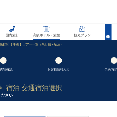
90
乗継
国内旅行
高級ホテル・旅館
観光プラン
90
(那覇)【沖縄 】ツアー一覧（飛行機＋宿泊）
乗継
90
内容
確認
お客様情報
入力
予約内容
乗継
券+宿泊 交通宿泊選択
90
乗継
ください
90