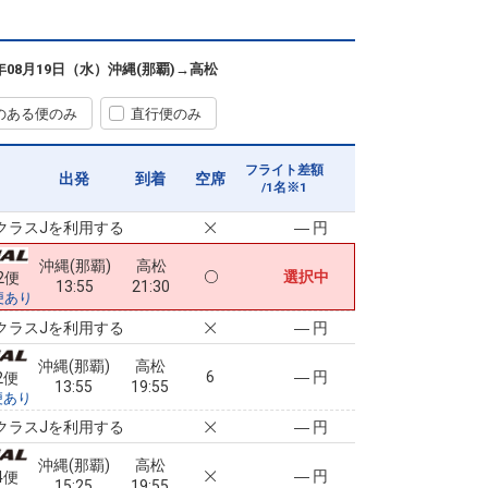
便あり
クラスJを利用する
― 円
沖縄(那覇)
高松
6年08月19日（水）
沖縄(那覇)
→
高松
4
― 円
6便
11:40
16:25
便あり
のある便のみ
直行便のみ
クラスJを利用する
― 円
沖縄(那覇)
高松
フライト差額
3
― 円
0便
出発
到着
空席
13:10
19:55
/1名※1
便あり
クラスJを利用する
― 円
沖縄(那覇)
高松
選択中
2便
13:55
21:30
便あり
クラスJを利用する
― 円
沖縄(那覇)
高松
6
― 円
2便
13:55
19:55
便あり
クラスJを利用する
― 円
沖縄(那覇)
高松
― 円
4便
15:25
19:55