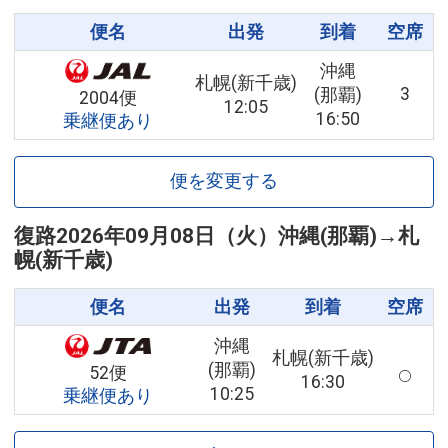
便名
出発
到着
空席
沖縄
札幌(新千歳)
3
(那覇)
2004便
12:05
16:50
乗継便あり
便を変更する
復路
2026年09月08日（火）
沖縄(那覇)
→
札
幌(新千歳)
便名
出発
到着
空席
沖縄
札幌(新千歳)
(那覇)
52便
16:30
10:25
乗継便あり