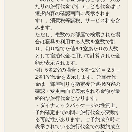
インターネットコース番号：DP-2-
意
たりの旅行代金です（こども代金はご
200000006420
選択内容の確認画面に表示されま
す）。消費税等諸税、サービス料を含
■全客室対象のおもてなし
みます。
・全室着席チェックイン＆ウェルカムド
ただし、複数のお部屋で検索された場
リンク
合は寝具を利用する人数を室数で割
・コーヒーマシン
り、切り捨てた値を1室あたりの人数
・バスローブ、ルームウェア完備
として宿泊代金に用いて計算された金
・ミネラルウォーター
額が表示されます。
・バレーパーキングサービス
例）5名2室の場合：5名÷2室 ＝ 2.5 →
・シューシャインサービス
2名1室代金を表示します。ご旅行代
金は、部屋割りを指定後ご選択内容の
・ビーチタオル貸出可能
確認・変更画面で表示される金額が最
・氷デリバリーサービス
終的な旅行代金となります。
・全館Wi‐Fi可能
・ダイナミックパッケージの性質上、
・お子様用レンタル備品も充実
予約確定までの間に旅行代金が変動す
る可能性があります。ご予約成立時に
■ご案内
表示されている旅行代金での契約成立