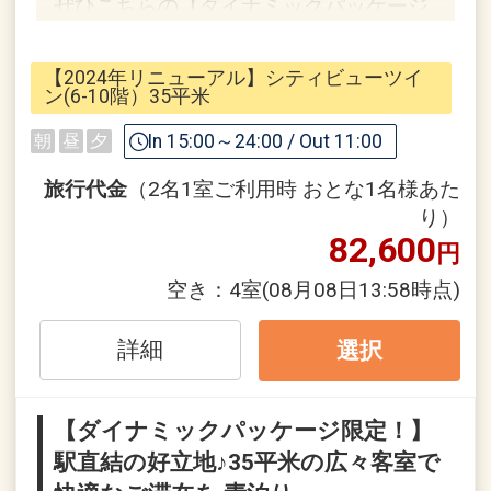
ぜひこちらの【ダイナミックパッケージ
限定！】プランでご検討くださいませ。
【2024年リニューアル】シティビューツイ
ン(6-10階）35平米
■リーガ・マルシェ
In 15:00～24:00 / Out 11:00
朝
昼
夕
スタッフ厳選のアイテムを自由にお選び
いただけるサービス。
旅行代金
（2名1室ご利用時 おとな1名様あた
テイクアウトコーヒーや女性に嬉しいプ
り）
82,600
ラスワンアイテム、
円
客室でお楽しみいただけるアロマバスソ
空き：
4室
(08月08日13:58時点)
ルトやコーヒーカプセル等、
ホテルでのご滞在がより充実したものに
詳細
選択
なるアイテムが勢ぞろい。
ご滞在の間、ぜひお立ち寄りください！
【ダイナミックパッケージ限定！】
■おすすめポイント
駅直結の好立地♪35平米の広々客室で
・那覇空港から車で5分 ゆいレールで10