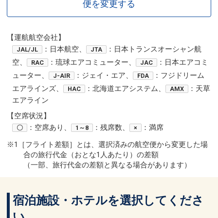
便を変更する
【運航航空会社】
：日本航空、
：日本トランスオーシャン航
JAL/JL
JTA
空、
：琉球エアコミューター、
：日本エアコミ
RAC
JAC
ューター、
：ジェイ・エア、
：フジドリーム
J-AIR
FDA
エアラインズ、
：北海道エアシステム、
：天草
HAC
AMX
エアライン
【空席状況】
：空席あり、
：残席数、
：満席
〇
1～8
×
※1［フライト差額］とは、選択済みの航空便から変更した場
合の旅行代金（おとな1人あたり）の差額
（一部、旅行代金の差額と異なる場合があります）
宿泊施設・ホテルを選択してくださ
い