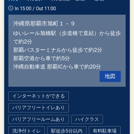
In 15:00 / Out 11:00
沖縄県那覇市旭町１－９
ゆいレール旭橋駅（歩道橋で直結）から徒歩
で約2分
那覇バスターミナルから徒歩で約2分
那覇空港から車で約5分
沖縄自動車道 那覇ICから車で約20分
地図
インターネットができる
バリアフリートイレあり
バリアフリールームあり
ハイクラス
洗浄付トイレ
駅徒歩5分以内
有料駐車場