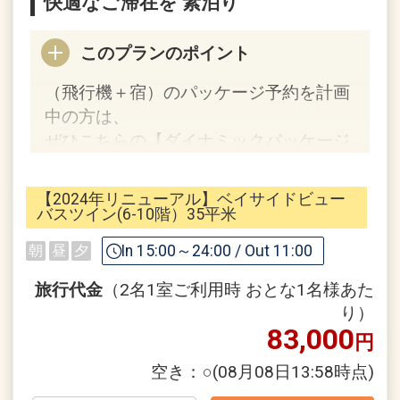
快適なご滞在を 素泊り
分
ゆいレール「旭橋駅」直結でアクセス抜
このプランのポイント
群！
・那覇バスターミナルも目の前！美ら海
（飛行機＋宿）のパッケージ予約を計画
水族館やビーチへのお出掛けも楽ちん！
中の方は、
・国際通り徒歩圏内、ゆいレールならた
ぜひこちらの【ダイナミックパッケージ
った1駅
限定！】プランでご検討くださいませ。
・全室35平米以上の客室
【2024年リニューアル】ベイサイドビュー
・全室洗い場付きのバスルーム
バスツイン(6-10階）35平米
・こだわりのオリジナルバスタブ
■リーガ・マルシェ
In 15:00～24:00 / Out 11:00
朝
昼
夕
・バスソルトやバスピローも全室にご用
スタッフ厳選のアイテムを自由にお選び
意
いただけるサービス。
旅行代金
（2名1室ご利用時 おとな1名様あた
テイクアウトコーヒーや女性に嬉しいプ
り）
■全客室対象のおもてなし
83,000
ラスワンアイテム、
円
・全室着席チェックイン＆ウェルカムド
客室でお楽しみいただけるアロマバスソ
空き：
○
(08月08日13:58時点)
リンク
ルトやコーヒーカプセル等、