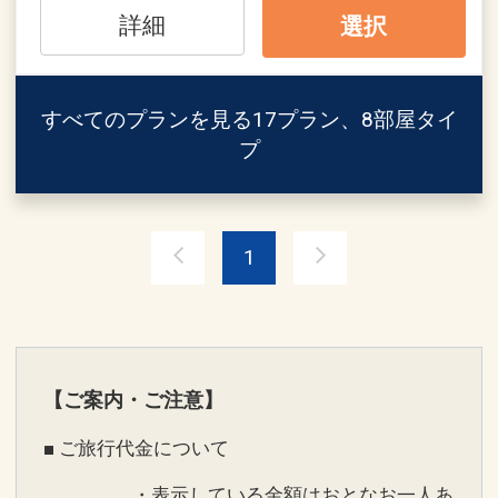
・コーヒーマシン
ホテルでのご滞在がより充実したものに
詳細
選択
・バスローブ、ルームウェア完備
なるアイテムが勢ぞろい。
・ミネラルウォーター
ご滞在の間、ぜひお立ち寄りください！
・バレーパーキングサービス
すべてのプランを見る
17プラン、8部屋タイ
・シューシャインサービス
■おすすめポイント
プ
・ビーチタオル貸出可能
・那覇空港から車で5分 ゆいレールで10
・氷デリバリーサービス
分
・全館Wi‐Fi可能
ゆいレール「旭橋駅」直結でアクセス抜
・お子様用レンタル備品も充実
群！
1
・那覇バスターミナルも目の前！美ら海
■ご案内
水族館やビーチへのお出掛けも楽ちん！
・駐車場 1泊1台1500円（税込）
・国際通り徒歩圏内、ゆいレールならた
・3名様でのご利用時は1台エキストラベ
った1駅
ッド対応
・全室35平米以上の客室
【ご案内・ご注意】
・全室洗い場付きのバスルーム
■ ご旅行代金について
設定期間：2024年7月16日～2027年5月
・こだわりのオリジナルバスタブ
31日
・バスソルトやバスピローも全室にご用
・表示している金額はおとなお一人あ