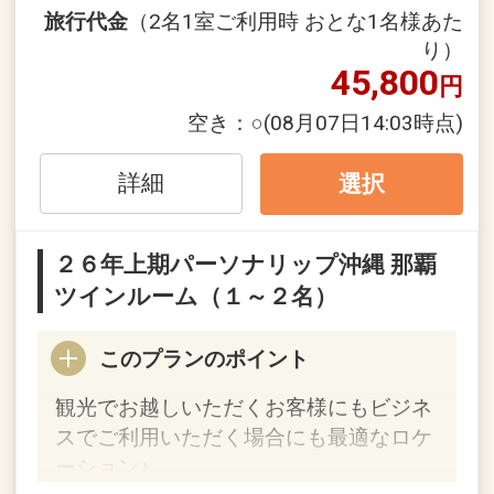
やちむん通りなど）
旅行代金
（2名1室ご利用時 おとな1名様あた
・那覇空港から車で約20分、ゆいレール
り）
牧志駅から徒歩7分
45,800
円
レジャー、ビジネスあらゆる場面で便利
な立地
空き：
○
(08月07日14:03時点)
・厳選した旬の食材を使用した、地元の
お客様にも愛される各レストラン
詳細
選択
・贅沢なご滞在をかなえる、最上階のク
ラブラウンジ
２６年上期パーソナリップ沖縄 那覇
ツインルーム（１～２名）
■最上階リージェンシークラブラウンジ
（クラブフロアのお客様限定）
このプランのポイント
・対象部屋 「クラブツイン」「クラブデ
ラックスツイン」「スイートルーム」
観光でお越しいただくお客様にもビジネ
・ラウンジでのチェックイン/アウト、
スでご利用いただく場合にも最適なロケ
コンシェルジュサービス
ーション♪
・オリオンビール飲み放題サービス 7:00