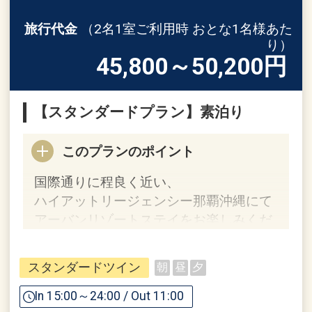
旅行代金
（2名1室ご利用時 おとな1名様あた
り）
45,800～50,200
円
【スタンダードプラン】素泊り
このプランのポイント
国際通りに程良く近い、
ハイアットリージェンシー那覇沖縄にて
アーバンリゾートステイをお楽しみくだ
さい。
スタンダードツイン
朝
昼
夕
■当ホテルのおすすめ
・主要の観光地が徒歩圏内 （国際通り、
In 15:00～24:00 / Out 11:00