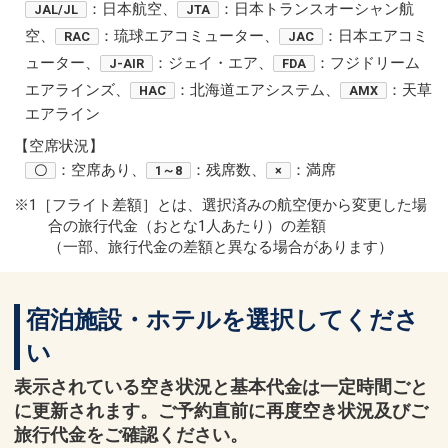
：日本航空、
：日本トランスオーシャン航
JAL/JL
JTA
空、
：琉球エアコミューター、
：日本エアコミ
RAC
JAC
ューター、
：ジェイ・エア、
：フジドリーム
J-AIR
FDA
エアラインズ、
：北海道エアシステム、
：天草
HAC
AMX
エアライン
【空席状況】
：空席あり、
：残席数、
：満席
〇
1～8
×
※1［フライト差額］とは、選択済みの航空便から変更した場
合の旅行代金（おとな1人あたり）の差額
（一部、旅行代金の差額と異なる場合があります）
宿泊施設・ホテルを選択してくださ
い
表示されている空き状況と基本代金は一定時間ごと
に更新されます。ご予約直前に再度空き状況及びご
旅行代金をご確認ください。