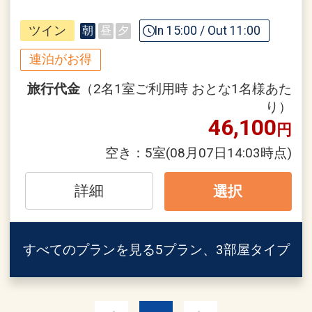
ハイアットならではの優雅なホテルステ
～20:00
イをお楽しみくださいませ。
・朝食タイム 07:00～10:00
ツイン
In 15:00 / Out 11:00
朝
昼
夕
（クラブフロアでご予約いただいた場合
【連泊するとお得】連泊割引がございま
連泊がお得
は、全て朝食込みとなります。）
す
・カクテルタイム 17:00～19:00
旅行代金
（2名1室ご利用時 おとな1名様あた
連泊の場合、
り）
１泊目より１泊につきおひとり様
５００
■施設紹介
46,100
円
円引
・屋外プール （3月～11月営業）
空き：
5室
(08月07日14:03時点)
・ジェットバス （通年）
※割引適用後のご旅行代金は、カレンダ
・フィットネスセンター （通年）
ーからお進みいただいた後表示される
詳細
選択
・ホテルショップ （通年）
「空室照会結果確認画面」でご確認くだ
詳しい情報は施設の紹介ページをご覧く
さい
ださい
※宿泊期間中すべての日において人数・
すべてのプランを見る
5プラン、3部屋タイプ
氏名・客室タイプ・食事条件・プラン同
■全客室対象サービス
一であることが割引適用の条件となりま
・インターネット（Wi-Fi）無料
す。
・コーヒーメーカー