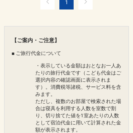
1
・ルームウェア・バスローブ
ホテルインフォメーション
・各種アメニティ
●交通情報 那覇空港より車で約【２０】
分
設定期間：2022年3月24日～2027年1月
●駐車場料金【１，５００】円（税込）
31日
【ご案内・ご注意】
●禁煙【全室禁煙】
インターネットコース番号：DP-2-
●Wi-Fi【全館】
■ ご旅行代金について
200000015009
・表示している金額はおとなお一人あ
たりの旅行代金です（こども代金はご
設定期間：2026年4月1日～2026年11月
選択内容の確認画面に表示されま
30日
す）。消費税等諸税、サービス料を含
インターネットコース番号：DP-1-
みます。
17148971
ただし、複数のお部屋で検索された場
合は寝具を利用する人数を室数で割
り、切り捨てた値を1室あたりの人数
として宿泊代金に用いて計算された金
額が表示されます。