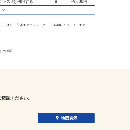
クラスJを利用する
+9,600円
8
る
ー、
：日本エアコミューター、
：ジェイ・エア、
JAC
J-AIR
ン
）の差額
ご確認ください。
地図表示