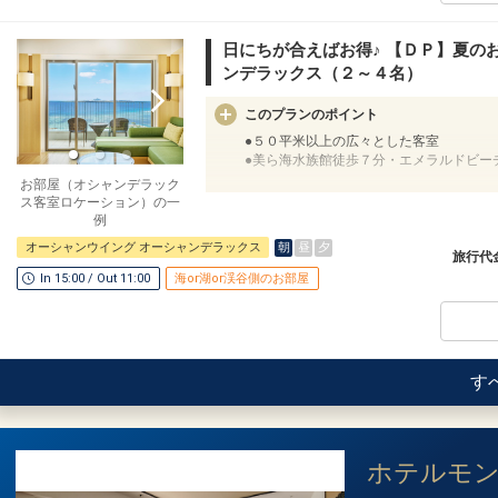
●３連泊以上ご宿泊の方に、滞在中ランチ
【ホテルからのおもてなし】
・ウェルカムビールのご提供 ※ソフトド
※旅行代金に含まれます。
日にちが合えばお得♪ 【ＤＰ】夏の
・客室冷蔵庫内のドリンク／オリオンビー
ンデラックス（２～４名）
朝食のご案内
＜ご宿泊者限定＞
●Deli&Cafe
このプランのポイント
・アウトドアプール、インドアプール（通年
Brekfast Boxの内容：メインメニ
・フィットネスジム、キッズプレイルーム
リンク
●５０平米以上の広々とした客室
【営業時間】６：３０～１１：００ ／ ラ
●美ら海水族館徒歩７分・エメラルドビー
【ご案内】
お部屋（オシャンデラック
・全室禁煙（喫煙ブース／1F～3F）
客室清掃のご案内
ス客室ロケーション）の一
・コインランドリー完備（有料）
●２泊ごとに１回の「エコ清掃」を導入
ここがポイント！
例
※２泊目と４泊目はタオル交換、ゴミ回収
●ウェルカムドリンクとして「オリオンビ
朝
昼
夕
オーシャンウイング オーシャンデラックス
【連泊時の客室清掃（エコ清掃）に関する
ます。
※提供場所はホテル到着時にご確認くださ
旅行代
タオル交換/ゴミ回収/お水の補充のみとな
In 15:00 / Out 11:00
海or湖or渓谷側のお部屋
設定期間：2026年6月1日～2026年10月3
●ご朝食ブッフェ「The Orion Brasse
設定期間：2026年6月21日～2026年9月3
インターネットコース番号：DP-1-175059
意！
インターネットコース番号：DP-2-2000000
●朝食をランチに変更可能（要フロント事
※状況により、ランチ営業時間や内容に変
す
●ミニバー（客室冷蔵庫）にドリンクをご
※客室冷蔵庫にオリオンザドラフト(缶)お
り様各１本）
※ソフトドリンク変更可
ホテルモ