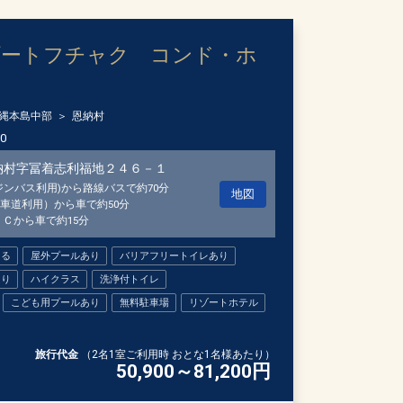
ゾートフチャク コンド・ホ
縄本島中部
恩納村
00
納村字冨着志利福地２４６－１
ジンバス利用)から路線バスで約70分
地図
車道利用）から車で約50分
ＩＣから車で約15分
きる
屋外プールあり
バリアフリートイレあり
あり
ハイクラス
洗浄付トイレ
こども用プールあり
無料駐車場
リゾートホテル
旅行代金
（2名1室ご利用時 おとな1名様あたり）
50,900～81,200
円