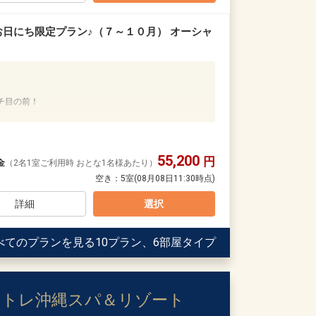
１回付（限定メニュー）
リンクへ変更可
お日にち限定プラン♪（７～１０月） オーシャ
ル、チューハイ（初泊セット）
／9：00～19：00）
ュー・サラダ・温菜・フルーツのブッフェ、本日のスープ＆ド
ストオーダー １０：３０
チ目の前！
、アメニティとミネラルウォーターの補充のみとなり
ール」をご用意！（ソフトドリンクにも変更可）
55,200
円
ご案内】
い。
金
（2名1室ご利用時 おとな1名様あたり）
ります。
空き：
5室
(08月08日11:30時点)
1日
rie ＆ Table」にて、オリオンビールのフリーフローをご用
0日
90
詳細
選択
45224
前申請）
更の場合がございます。
べてのプランを見る
10プラン、6部屋タイプ
用意
よびオリオンチューハイ(缶)をご用意（おとな・おひと
ントレ沖縄スパ＆リゾート