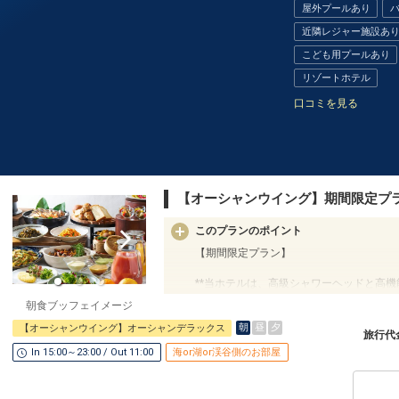
●３連泊以上ご宿泊の方に、滞在中ランチ
屋外プールあり
ホテルポイント
近隣レジャー施設あ
※旅行代金に含まれます。
●レンタルアメニティやお子様向けグッズ
こども用プールあり
一部有料）
客室清掃のご案内
リゾートホテル
●２泊ごとに１回の「エコ清掃」を導入
●屋外プール・フィットネスジム・Ｗｉ－
※２泊目と４泊目はタオル交換、ゴミ回収
月～１０月予定）
口コミを見る
ます。
●朝食券を２，０００円分の昼食券として
設定期間：2026年6月1日～2026年10月3
※曜日によってご利用できない日程やメニ
インターネットコース番号：DP-1-175066
てご確認ください。
※旅行代金に含まれます。
【オーシャンウイング】期間限定プ
お子様ポイント
このプランのポイント
●お子様用ルームウェア・スリッパをご用
【期間限定プラン】
●乳幼児のお子様に離乳食を代金不要でご
**当ホテルは、高級シャワーヘッドと高機
す）
※要事前予約
朝食ブッフェイメージ
【ご朝食】
※ご予約時に「お問合せ・ご要望等メモ」
朝
昼
夕
【オーシャンウイング】オーシャンデラックス
島の朝を彩る、温もり感じるふっくらおに
をご記入ください。
旅行代
オリオンビールのフリーフローとともに、
In 15:00～23:00 / Out 11:00
海or湖or渓谷側のお部屋
※旅行代金に含まれます。
メインダイニング「The Orion Brasserie ＆
※朝食をランチへ振替可／要予約
連泊ポイント