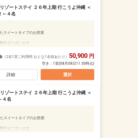
リゾートステイ ２６年上期 行こうよ沖縄 ＜
２～４名
たスイートタイプのお部屋
割引がございます
ると
50,900
円
金
（2名1室ご利用時 おとな1名様あたり）
空き：
1室
(08月08日11:30時点)
の内訳・客室タイプ・食事条件・プラン・氏名・人
早期申込割引は適用されません。
詳細
選択
からお進みいただいた後表示される「空室照会結果確
リゾートステイ ２６年上期 行こうよ沖縄 ＜
引がございます
～４名
と
の内訳・客室タイプ・食事条件・プラン・氏名・人
たスイートタイプのお部屋
早期申込割引は適用されません。
割引がございます
からお進みいただいた後表示される「空室照会結果確
ると