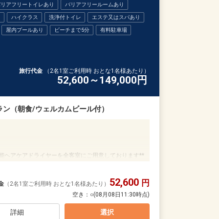
１回付（限定メニュー）
バリアフリートイレあり
バリアフリールームあり
り
ハイクラス
洗浄付トイレ
エステ又はスパあり
など多様なサポートアイテムのご利用ＯＫ（数量限定／
屋内プールあり
ビーチまで5分
有料駐車場
Ｆｉが代金不要でご利用ＯＫ（屋外プール：営業期間４
、アメニティとミネラルウォーターの補充のみとなり
旅行代金
（2名1室ご利用時 おとな1名様あたり）
ご利用いただけます（レストラン・メニュー限定）
52,600～149,000
円
1日
ュー限定となる場合がございます。詳しくはホテルに
80
ラン（朝食/ウェルカムビール付）
意♪
用意♪（おとなの方が食事利用時・同席の場合に限りま
能ヘアケアドライヤーを全客室にご用意しております**
欄、またはご予約後「マイページ」に必要な品・数量
52,600
ぎりと地元ベーカリーの香ばしい特製パン。
円
金
（2名1室ご利用時 おとな1名様あたり）
心はずむ美味しさをご提供します。
空き：
○
(08月08日11:30時点)
 Table」（6:30～10:00）
詳細
選択