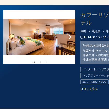
カフーリ
テル
沖縄
沖縄県
沖
In 14:00 / Out 11:
沖縄県国頭郡恩
那覇空港(空港リム
那覇空港（沖縄自動
沖縄自動車道 石川
インターネットがで
バリアフリールーム
エステ又はスパあり
口コミを見る