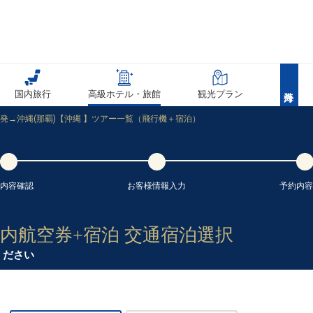
国内旅行
高級ホテル・旅館
観光プラン
)発→沖縄(那覇)【沖縄 】ツアー一覧（飛行機＋宿泊）
内容
確認
お客様情報
入力
予約内容
 国内航空券+宿泊 交通宿泊選択
ください