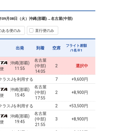
6年09月08日（火）
沖縄(那覇)
→
名古屋(中部)
のある便のみ
直行便のみ
フライト差額
出発
到着
空席
/1名※1
名古屋
沖縄(那覇)
(中部)
2
選択中
11:55
2便
14:05
クラスJを利用する
+9,600円
7
名古屋
沖縄(那覇)
(中部)
2
+8,900円
15:45
4便
17:55
クラスJを利用する
+53,500円
2
名古屋
沖縄(那覇)
(中部)
3
+8,900円
19:45
6便
21:55