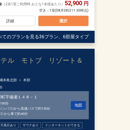
52,900
円
金
（2名1室ご利用時 おとな1名様あたり）
引がございます
空き：
1室
(08月08日11:30時点)
の内訳・客室タイプ・食事条件・プラン・氏名・人
と
早期申込割引は適用されません。
詳細
選択
からお進みいただいた後表示される「空室照会結果確
の内訳・客室タイプ・食事条件・プラン・氏名・人
早期申込割引は適用されません。
べてのプランを見る
36プラン、6部屋タイプ
引がございます
からお進みいただいた後表示される「空室照会結果確
と
ホテル モトブ リゾート＆
の内訳・客室タイプ・食事条件・プラン・氏名・人
など多様なサポートアイテムのご利用ＯＫ（数量限定／
早期申込割引は適用されません。
からお進みいただいた後表示される「空室照会結果確
Ｆｉが代金不要でご利用ＯＫ（屋外プール：営業期間４
縄本島北部
本部
00
引がございます
と
部町字備瀬１４８－１
00分
地図
意♪
ジンバス)から高速バスで約135分
の内訳・客室タイプ・食事条件・プラン・氏名・人
Ｃから車で約40分
早期申込割引は適用されません。
からお進みいただいた後表示される「空室照会結果確
露天風呂あり
サウナあり
インターネットができる