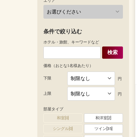
エリア
条件で絞り込む
ホテル・旅館、キーワードなど
検索
価格（おとな1名様あたり）
下限
円
上限
円
部屋タイプ
和室
[
0
]
和洋室
[
2
]
シングル
[
0
]
ツイン
[
35
]