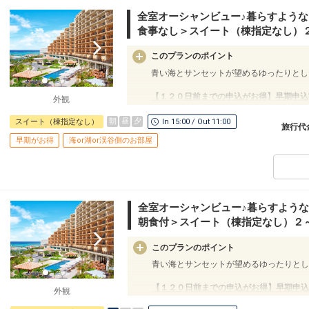
全室オーシャンビュー♪暮らすような
食事なし＞スイート（棟指定なし）
このプランのポイント
青い海とサンセットが望めるゆったりとし
【１２０日前までの申込がお得】早期申込
外観
ご宿泊の１２０日前までにお申し込みにな
１泊につきおひとり様
２，０００円引
朝
昼
夕
スイート（棟指定なし）
In 15:00 / Out 11:00
旅行代
早期がお得
海or湖or渓谷側のお部屋
※早期申込期間を過ぎてからの変更（人数
員・泊数の増減等の変更）があった場合、
※他の割引との併用はできません。
※割引適用後のご旅行代金は、カレンダー
認画面」でご確認ください。
全室オーシャンビュー♪暮らすような
【９０日前までの申込がお得】早期申込割
朝食付＞スイート（棟指定なし）２
ご宿泊の９０日前までにお申し込みになる
１泊につきおひとり様
１，５００円引
このプランのポイント
※早期申込期間を過ぎてからの変更（人数
青い海とサンセットが望めるゆったりとし
員・泊数の増減等の変更）があった場合、
※他の割引との併用はできません。
【１２０日前までの申込がお得】早期申込
外観
※割引適用後のご旅行代金は、カレンダー
ご宿泊の１２０日前までにお申し込みにな
認画面」でご確認ください。