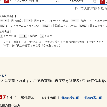
クラスJを利用する
+9,600円
すべての航空便を見
運航航空会社】
：日本航空、
：日本トランスオーシャン航空、
：琉球エアコミュータ
JAL/JL
JTA
RAC
：フジドリームエアラインズ、
：北海道エアシステム、
：天草エアライ
FDA
HAC
AMX
空席状況】
：空席あり、
：残席数、
：満席
〇
1～8
×
1［フライト差額］とは、選択済みの航空便から変更した場合の旅行代金（おとな1人あたり
（一部、旅行代金の差額と異なる場合があります）
さい
ごとに更新されます。ご予約直前に再度空き状況及びご旅行代金を
37
件中
1～20件表示
おすすめ順
価格の安い順
価格の高い順
現在の絞り込み