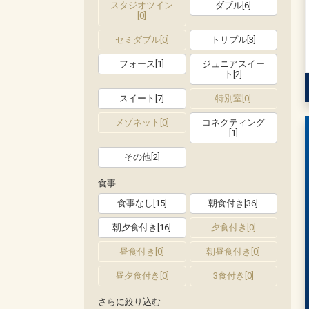
スタジオツイン
ダブル
[
6
]
[
0
]
セミダブル
[
0
]
トリプル
[
3
]
フォース
[
1
]
ジュニアスイー
ト
[
2
]
スイート
[
7
]
特別室
[
0
]
メゾネット
[
0
]
コネクティング
[
1
]
その他
[
2
]
食事
食事なし
[
15
]
朝食付き
[
36
]
朝夕食付き
[
16
]
夕食付き
[
0
]
昼食付き
[
0
]
朝昼食付き
[
0
]
昼夕食付き
[
0
]
3食付き
[
0
]
さらに絞り込む