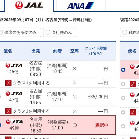
路
2026年09月07日（月）
名古屋(中部)
→
沖縄(那覇)
復路
202
残席のある便のみ
直行便のみ
残席
フライト差額
便名
出発
到着
空席
便名
/1名※1
名古屋
沖縄(那覇)
(中部)
― 円
10:45
45便
4
08:30
クラスJを利用する
― 円
名古屋
沖縄(那覇)
(中部)
2
+35,900円
17:10
47便
4
14:55
クラスJを利用する
― 円
名古屋
沖縄(那覇)
(中部)
選択中
21:00
49便
4
18:50