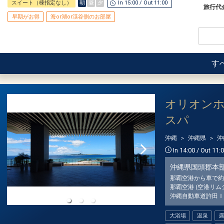
１泊につきおひとり様
２，０００円引
朝
昼
夕
スイート（棟指定なし）
In 15:00 / Out 11:00
旅行代
【６０日前までの申込がお得】早期申込割
早期がお得
海or湖or渓谷側のお部屋
※早期申込期間を過ぎてからの変更（人数
ご宿泊の６０日前までにお申し込みになる
員・泊数の増減等の変更）があった場合、
１泊につきおひとり様
１，０００円引
※他の割引との併用はできません。
※割引適用後のご旅行代金は、カレンダー
※早期申込期間を過ぎてからの変更（人数
認画面」でご確認ください。
員・泊数の増減等の変更）があった場合、
す
※他の割引との併用はできません。
【９０日前までの申込がお得】早期申込割
※割引適用後のご旅行代金は、カレンダー
ご宿泊の９０日前までにお申し込みになる
認画面」でご確認ください。
１泊につきおひとり様
１，５００円引
ホテルポイント
オリオン
※早期申込期間を過ぎてからの変更（人数
●レンタルアメニティやお子様向けグッズ
員・泊数の増減等の変更）があった場合、
スパ
一部有料）
※他の割引との併用はできません。
※割引適用後のご旅行代金は、カレンダー
●屋外プール・フィットネスジム・Ｗｉ－
認画面」でご確認ください。
沖縄
沖縄県
沖
月～１０月予定）
In 14:00 / Out 11:
【６０日前までの申込がお得】早期申込割
※旅行代金に含まれます。
ご宿泊の６０日前までにお申し込みになる
沖縄県国頭郡本
１泊につきおひとり様
１，０００円引
お子様ポイント
那覇空港から車で約1
●お子様用ルームウェア・スリッパをご用
那覇空港 (空港リム
※早期申込期間を過ぎてからの変更（人数
沖縄自動車道許田Ｉ
員・泊数の増減等の変更）があった場合、
※旅行代金に含まれます。
※他の割引との併用はできません。
※割引適用後のご旅行代金は、カレンダー
大浴場
温泉
連泊ポイント
認画面」でご確認ください。