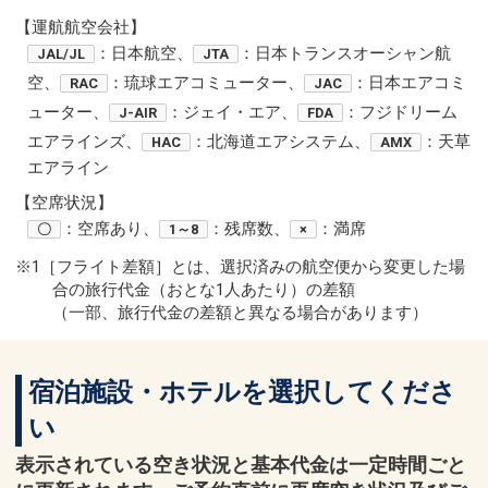
【運航航空会社】
：日本航空、
：日本トランスオーシャン航
JAL/JL
JTA
空、
：琉球エアコミューター、
：日本エアコミ
RAC
JAC
ューター、
：ジェイ・エア、
：フジドリーム
J-AIR
FDA
エアラインズ、
：北海道エアシステム、
：天草
HAC
AMX
エアライン
【空席状況】
：空席あり、
：残席数、
：満席
〇
1～8
×
※1［フライト差額］とは、選択済みの航空便から変更した場
合の旅行代金（おとな1人あたり）の差額
（一部、旅行代金の差額と異なる場合があります）
宿泊施設・ホテルを選択してくださ
い
表示されている空き状況と基本代金は一定時間ごと