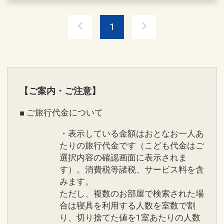
用のベッドメイキングやおやすみの準備
を行います。
1
※旅行代金に含まれます。
設定期間：2026年4月1日～2026年11月
30日
【ご案内・ご注意】
インターネットコース番号：DP-1-
■ ご旅行代金について
17259615
・表示している金額はおとなお一人あ
たりの旅行代金です（こども代金はご
選択内容の確認画面に表示されま
す）。消費税等諸税、サービス料を含
みます。
ただし、複数のお部屋で検索された場
合は寝具を利用する人数を室数で割
り、切り捨てた値を1室あたりの人数