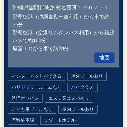
沖縄県国頭郡恩納村名嘉真１９６７－１
那覇空港（沖縄自動車道利用）から車で約
75分
那覇空港（空港リムジンバス利用）から路線
バスで約100分
屋嘉ＩＣから車で約20分
地図
インターネットができる
屋外プールあり
バリアフリールームあり
ハイクラス
洗浄付トイレ
エステ又はスパあり
こども用プールあり
屋内プールあり
有料駐車場
リゾートホテル