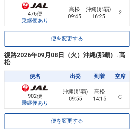
高松
沖縄(那覇)
2
476便
09:45
16:25
乗継便あり
便を変更する
復路
2026年09月08日（火）
沖縄(那覇)
→
高
松
便名
出発
到着
空席
沖縄(那覇)
高松
902便
09:55
14:15
乗継便あり
便を変更する