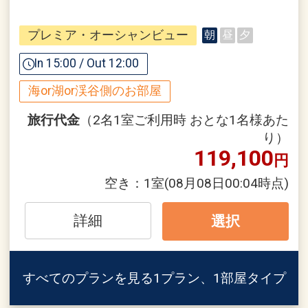
ホテルからのおもてなし
プレミア・オーシャンビュー
朝
昼
夕
●ウェルカムドリンク付（滞在中１回）
In 15:00 / Out 12:00
●お部屋にウェルカムアメニティをご用
海or湖or渓谷側のお部屋
意しています。
旅行代金
（2名1室ご利用時 おとな1名様あた
●屋外・屋内プール、ジムをご利用いた
り）
119,100
だけます。
円
※屋外プールは12月～2月の間ご利用対
空き：
1室
(08月08日00:04時点)
象外となります。（時期によっては一部
有料となります。詳細はホテルホームペ
詳細
選択
ージにてご確認ください。）
●イブニングサービス付
すべてのプランを見る
1プラン、1部屋タイプ
滞在中のお客さまがイブニングの時間を
心地よく過ごしていただけるよう、就寝