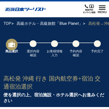
TOP
高級ホテル・高級旅館「Blue Planet」
高松発→沖
商品選択
選択内容
お客様情報
予約内容
予約完了
確認
入力
確認
高松発 沖縄 行き 国内航空券+宿泊 交
通宿泊選択
便を選択の上、宿泊施設・ホテル選択へお進みくだ
さい