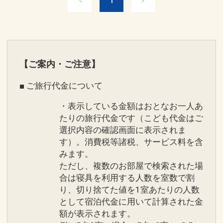
■クラブサービスのご案内■
ースのコンチネンタル料理をご用意して
-ティータイム
おります。
スイーツやお飲み物をご用意
※「ファインダイニング」のディナータ
-アペリティフタイム
イムは華やかな服装でお越しください。
アルコールを含めたお飲み物やアペタイ
詳しくは公式HPをご覧ください。
【ご案内・ご注意】
ザーをご用意。
■ ご旅行代金について
■ご朝食のご案内■
■「OUR FARM TO TABLE」について■
【レストラン「ファインダイニング」／
・表示している金額はおとなお一人あ
当ホテルでは、”農園から食卓へ”を意味
洋食（7:00～10:30）】
たりの旅行代金です（こども代金はご
する取り組みを「OUR FARM TO
選択内容の確認画面に表示されま
・「ファインダイニング」ではホテルメ
TABLE」と名付け、敷地内にある自家農
す）。消費税等諸税、サービス料を含
ードのパンやオリジナルジャムのほか、
園で収穫された自然の恵みをレストラン
みます。
4種類のメニューからお選びいただける
での食事や飲み物、エステルームでのト
ただし、複数のお部屋で検索された場
メインディッシュをご用意しておりま
合は寝具を利用する人数を室数で割
リートメント粧材として提供しておりま
す。また、沖縄野菜をたっぷり用いたサ
り、切り捨てた値を1室あたりの人数
す。
ラダやフルーツ、フレッシュジュース
として宿泊代金に用いて計算された金
ご滞在を豊かにし、ここでしか得られな
のほか、スパークリングワインもご用意
額が表示されます。
い感動をお届けします。