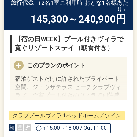
旅行代金
（2名1室ご利用時 おとな1名様あた
り）
145,300～240,900
円
【宿の日WEEK】プール付きヴィラで
寛ぐリゾートステイ（朝食付き）
このプランのポイント
宿泊ゲストだけに許されたプライベート
空間、ジ・ウザテラス ビーチクラブヴィ
ラズ。全室プール付きのヴィラで別荘感
覚で楽しむリゾートステイをお過ごしく
ださい。
クラブプールヴィラ 1ベッドルーム／ツイン
□ご予約にあたっての注意事項□
In 15:00～18:00 / Out 11:00
朝
昼
夕
・0～5歳のお子様は、同室の大人1名様