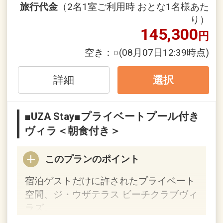
旅行代金
（2名1室ご利用時 おとな1名様あた
につき1名様添い寝でご利用いただけま
り）
す
145,300
円
・ホテル敷地内はご宿泊者専用となって
空き：
○
(08月07日12:39時点)
おります。当館ご宿泊のお客様以外の入
館はご遠慮いただいております。
詳細
選択
■チェックイン15：00～■
美しい海を臨むレセプションにてチェッ
■UZA Stay■プライベートプール付き
クインのお手続き。ウェルカムドリンク
ヴィラ＜朝食付き＞
もご用意。
このプランのポイント
■クラブサービスのご案内■
-ティータイム
宿泊ゲストだけに許されたプライベート
スイーツやお飲み物をご用意
空間、ジ・ウザテラス ビーチクラブヴィ
-アペリティフタイム
ラズ。
アルコールを含めたお飲み物やアペタイ
全室プール付きのヴィラで別荘感覚で楽