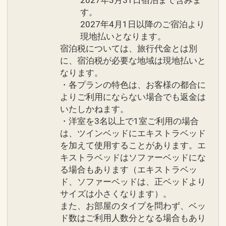
イドのパンやオリジナルジャムのほか、
ペースでは上着等をご着用ください。
す。
4種類のメニューからお選びいただける
・プールをご利用の際はラッシュガード
2027年4月1日以降のご宿泊より
メインディッシュをご用意しておりま
等をご利用ください。
現地払いとなります。
す。また、沖縄野菜をたっぷり用いたサ
宿泊税については、旅行代金とは別
ラダやフルーツ、フレッシュジュース
に、宿泊税が必要な地域は現地払いと
■当ホテル宿泊者以外の館内施設利用は
のほか、スパークリングワインもご用意
なります。
お断りしております。
しております。
・各プランの特色は、お客様の都合に
・ご朝食をインルームダイニングに変更
よりご利用にならない場合でも返金は
■全室（テラス含む）および、レストラ
いたしかねます。
可能。お部屋でゆっくりと朝を過ごした
ン・パブリックスペースは禁煙とさせて
・洋室を3名以上で1室ご利用の場合
い方におすすめです。＊数量限定・前日
いただきます。喫煙の際には、ホテル施
は、ツインベッドにエキストラベッド
21：00までの事前予約制）
設内の指定喫煙所をご利用ください。
を加えて使用することがあります。エ
キストラベッドはソファーベッドにな
■チェックアウト11：00■
る場合もあります（エキストラベッ
■「ファインダイニング」ディナータイ
ド、ソファーベッドは、正ベッドより
ムの服装に関するご協力・お願い■
必ずお読みください
サイズは小さくなります）。
※「ファインダイニング」のディナータ
■デポジットについてのご案内
また、お部屋のタイプを問わず、ベッ
イムは華やかな服装でお越しください。
ド数はご利用人数分となる場合もあり
現地でお支払いの場合は、デポジット
詳しくは公式HPをご覧ください。