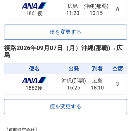
広島
沖縄(那覇)
8
11:20
13:15
1861便
便を変更する
復路
2026年09月07日（月）
沖縄(那覇)
→
広
島
便名
出発
到着
空席
沖縄(那覇)
広島
3
16:25
18:10
1862便
便を変更する
【運航航空会社】