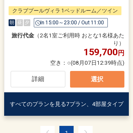
ザーをご用意。
しむリゾートステイをお過ごしくださ
クラブプールヴィラ 1ベッドルーム／ツイン
い。
■「OUR FARM TO TABLE」について■
In 15:00～23:00 / Out 11:00
朝
昼
夕
当ホテルでは、”農園から食卓へ”を意味
□ご予約にあたっての注意事項□
する取り組みを「OUR FARM TO
旅行代金
（2名1室ご利用時 おとな1名様あた
・0～5歳のお子様は、同室の大人1名様
TABLE」と名付け、敷地内にある自家農
り）
につき1名様添い寝でご利用いただけま
159,700
園で収穫された自然の恵みをレストラン
円
す
での食事や飲み物、エステルームでのト
空き：
○
(08月07日12:39時点)
・ホテル敷地内はご宿泊者専用となって
リートメント粧材として提供しておりま
おります。当館ご宿泊のお客様以外の入
す。
詳細
館はご遠慮いただいております。
選択
ご滞在を豊かにし、ここでしか得られな
い感動をお届けします。
■チェックイン15：00～■
美しい海を臨むレセプションにてチェッ
すべてのプランを見る
7プラン、4部屋タイプ
■ディナーのご案内■ ※宿泊プランには
クインのお手続き。ウェルカムドリンク
含まれておりません。
もご用意。
レストラン「ファインダイニング」で
は、地域の食材を取り入れたフレンチベ
1