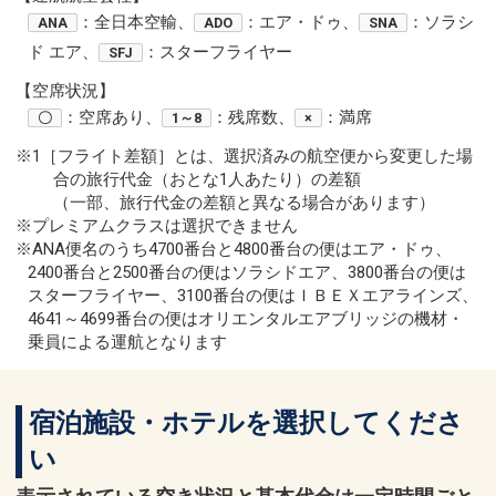
：全日本空輸、
：エア・ドゥ、
：ソラシ
ANA
ADO
SNA
ド エア、
：スターフライヤー
SFJ
【空席状況】
：空席あり、
：残席数、
：満席
〇
1～8
×
※1［フライト差額］とは、選択済みの航空便から変更した場
合の旅行代金（おとな1人あたり）の差額
（一部、旅行代金の差額と異なる場合があります）
※プレミアムクラスは選択できません
※ANA便名のうち4700番台と4800番台の便はエア・ドゥ、
2400番台と2500番台の便はソラシドエア、3800番台の便は
スターフライヤー、3100番台の便はＩＢＥＸエアラインズ、
4641～4699番台の便はオリエンタルエアブリッジの機材・
乗員による運航となります
宿泊施設・ホテルを選択してくださ
い