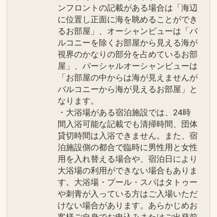
ンフロントの記載がある場合は「海辺
に位置し正面に海を眺めることができ
■「ファインダイニング」ディナータイ
るお部屋」、オーシャンビューは「バ
ムの服装に関するご協力・お願い■
ルコニーを除くお部屋から見える海が
※「ファインダイニング」のディナータ
視界のかなりの部分を占めているお部
イムは華やかな服装でお越しください。
屋」、パーシャルオーシャンビューは
詳しくは公式HPをご覧ください。
「お部屋の中からは海が見えませんが
バルコニーから海が見えるお部屋」と
なります。
■駐車場料金のご案内
・大浴場がある宿泊施設では、24時
有料 1台につき1泊 ￥2、000（税込み）
間入浴可能な記載でも清掃時間、団体
貸切時間は入浴できません。また、宿
設定期間：2022年7月4日～2027年7月
泊施設側の都合で臨時に男性用と女性
31日
用を入れ替える場合や、宿泊日により
インターネットコース番号：DP-2-
大浴場の利用ができない場合もありま
200000017447
す。大浴場・プール・スパはタトゥー
や刺青が入っている方はご入場いただ
けない場合があります。あらかじめお
客様ご自身でお申込みまたはご出発前