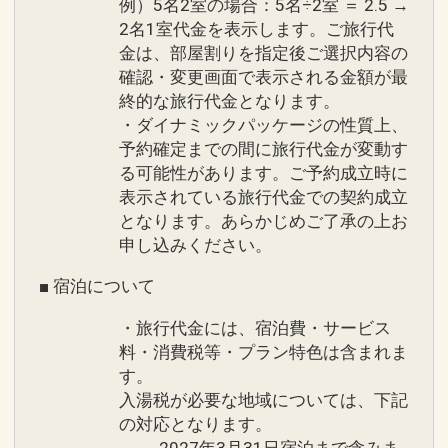
しております。
例）5名2室の場合：5名÷2室 ＝ 2.5 →
2名1室代金を表示します。ご旅行代
・ご朝食をインルームダイニングに変更
■ディナーのご案内■ ※宿泊プランには
金は、部屋割りを指定後ご選択内容の
可能。お部屋でゆっくりと朝を過ごした
含まれておりません。
確認・変更画面で表示される金額が最
い方におすすめです。＊数量限定・前日
レストラン「ファインダイニング」で
終的な旅行代金となります。
21：00までの事前予約制）
・ダイナミックパッケージの性質上、
は、地域の食材を取り入れたフレンチベ
予約確定までの間に旅行代金が変動す
ースのコンチネンタル料理をご用意して
■チェックアウト11：00■
る可能性があります。ご予約成立時に
おります。
表示されている旅行代金での契約成立
※「ファインダイニング」のディナータ
必ずお読みください
となります。あらかじめご了承の上お
イムはドレスコードを設けております。
申し込みください。
■デポジットについてのご案内
ご利用の際は華やかな装いでお越しくだ
現地でお支払いの場合は、デポジット
■ 宿泊について
さい。
（前受金）として宿泊料金をチェックイ
ン時に申し受けます。
・旅行代金には、宿泊費・サービス
■ご朝食のご案内■
料・消費税等・プラン特色は含まれま
【レストラン「ファインダイニング」／
す。
■ホテル施設内におきまして、タトゥー
洋食（7:00～10:30）】
入湯税が必要な地域については、下記
の露出をご遠慮いただいております。
・「ファインダイニング」ではホテルメ
の対応となります。
・ロビー、レストラン等のパブリックス
2027年3月31日宿泊まで含みま