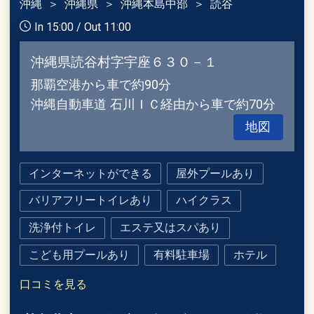
沖縄
沖縄県
沖縄本島中部
読谷
In 15:00 / Out 11:00
沖縄県読谷村字宇座６３０－１
那覇空港から車で約90分
沖縄自動車道 石川ＩＣ経由から車で約70分
地図
インターネットができる
屋外プールあり
バリアフリートイレあり
ハイクラス
洗浄付トイレ
エステ又はスパあり
こども用プールあり
有料駐車場
ホテル
口コミを見る