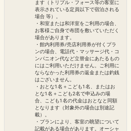
ます（トリプル・フォース等の客室に
（前受金）として宿泊料金をチェックイ
表示されている定員以下で宿泊される
ン時に申し受けます。
■駐車場料金のご案内
場合 等）。
有料 1台につき1泊 ￥2、000（税込み）
・和室または和洋室をご利用の場合、
■ホテル施設内におきまして、タトゥー
お客様ご自身で布団を敷いていただく
の露出をご遠慮いただいております。
場合があります。
設定期間：2026年9月1日～2026年11月
・ロビー、レストラン等のパブリックス
・館内利用券/売店利用券が付くプラ
30日
ペースでは上着等をご着用ください。
ンの場合、電話代・マッサージ代・コ
インターネットコース番号：DP-2-
ンパニオン代など立替金にあたるもの
・プールをご利用の際はラッシュガード
200000032296
にはご利用いただけません。ご利用に
等をご利用ください。
ならなかった利用券の返金または釣銭
はございません。
■当ホテル宿泊者以外の館内施設利用は
・おとな1名＋こども1名、またはお
お断りしております。
とな1名＋こども2名で申込みの場
合、こども1名の代金はおとなと同額
■全室（テラス含む）および、レストラ
となります（対象外の場合は別途記
ン・パブリックスペースは禁煙とさせて
載）。
・プランにより、客室の眺望について
いただきます。喫煙の際には、ホテル施
記載がある場合があります。オーシャ
設内の指定喫煙所をご利用ください。