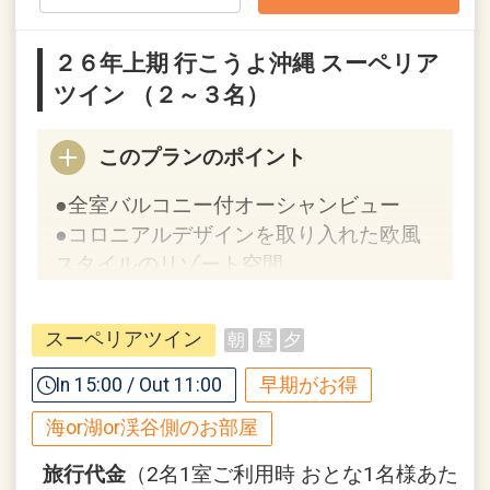
※割引適用後のご旅行代金は、カレンダ
ーからお進みいただいた後表示される
２６年上期 行こうよ沖縄 スーペリア
「空室照会結果確認画面」でご確認くだ
ツイン （２～３名）
さい。
このプランのポイント
【６０日前までの申込がお得】早期申込
割引がございます
●全室バルコニー付オーシャンビュー
ご宿泊の６０日前までにお申し込みにな
●コロニアルデザインを取り入れた欧風
ると
スタイルのリゾート空間
１泊につきおひとり様
１，０００円引
【９０日前までの申込がお得】早期申込
スーペリアツイン
朝
昼
夕
※早期申込期間を過ぎてからの変更（人
割引がございます
数の内訳・客室タイプ・食事条件・プラ
ご宿泊の９０日前までにお申し込みにな
In 15:00 / Out 11:00
早期がお得
ン・氏名・人員・泊数の増減等の変更）
ると
海or湖or渓谷側のお部屋
があった場合、早期申込割引は適用され
１泊につきおひとり様
２，０００円引
ません。
旅行代金
（2名1室ご利用時 おとな1名様あた