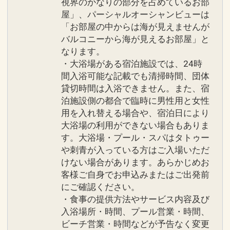
視界のかなりの部分を占めているお部
インターネットコース番号：DP-1-
屋」、パーシャルオーシャンビューは
17504979
「お部屋の中からは海が見えませんが
バルコニーから海が見えるお部屋」と
なります。
・大浴場がある宿泊施設では、24時
間入浴可能な記載でも清掃時間、団体
貸切時間は入浴できません。また、宿
泊施設側の都合で臨時に男性用と女性
用を入れ替える場合や、宿泊日により
大浴場の利用ができない場合もありま
す。大浴場・プール・スパはタトゥー
や刺青が入っている方はご入場いただ
けない場合があります。あらかじめお
客様ご自身でお申込みまたはご出発前
にご確認ください。
・食事の提供方法やサービス内容及び
入浴場所・時間、プール営業・時間、
ビーチ営業・時間などが予告なく変更