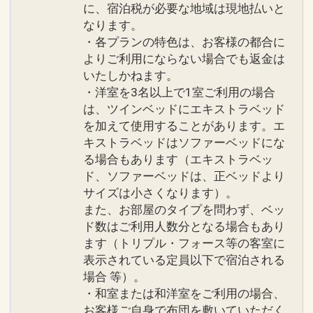
●「サンセットガーデン」（季節営業）
に、宿泊税が必要な地域は現地払いと
選びいただけます。（和食・洋食・ＢＢ
なります。
沖縄では希少のウェイブプールをはじ
Ｑは定休日あり）
・各プランの特色は、お客様の都合に
め、インフィニティプールでもあるメイ
※事前予約要。ホテルレストラン予約Ｔ
よりご利用にならない場合でも返金は
ンプール、キッズ用のスライダープー
ＥＬ．０９８－９９３－７１１３（受付
いたしかねます。
ル、タッチプールなど多彩なプールがあ
時間９：００～２０：００）
・洋室を3名以上で1室ご利用の場合
り、大人から子供まで楽しめるプールエ
※ＢＢＱも選択可能ですが、下記条件と
は、ツインベッドにエキストラベッド
リアです。
なります。
を加えて使用することがあります。エ
営業：４月～１０月
・４月～１０月までの季節営業となりま
キストラベッドはソファーベッドにな
る場合もあります（エキストラベッ
す。
ド、ソファーベッドは、正ベッドより
設定期間：2026年6月1日～2026年10月
・７月・８月はご利用の際､追加代金が
サイズは小さくなります）。
31日
発生いたします。
また、お部屋のタイプを問わず、ベッ
インターネットコース番号：DP-1-
ド数はご利用人数分となる場合もあり
17504918
※連泊ポイントの併用可
ます（トリプル・フォース等の客室に
※旅行代金に含まれます。
表示されている定員以下で宿泊される
場合 等）。
施設のご案内
・和室または和洋室をご利用の場合、
お客様ご自身で布団を敷いていただく
●「タイガービーチ」