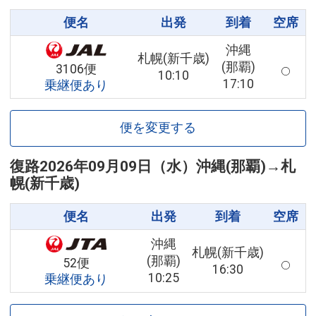
便名
出発
到着
空席
沖縄
札幌(新千歳)
(那覇)
3106便
10:10
17:10
乗継便あり
便を変更する
復路
2026年09月09日（水）
沖縄(那覇)
→
札
幌(新千歳)
便名
出発
到着
空席
沖縄
札幌(新千歳)
(那覇)
52便
16:30
10:25
乗継便あり