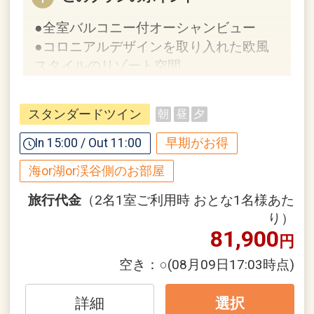
●全室バルコニー付オーシャンビュー
●コロニアルデザインを取り入れた欧風
スタイルのリゾート空間
【９０日前までの申込がお得】早期申込
スタンダードツイン
朝
昼
夕
割引がございます
ご宿泊の９０日前までにお申し込みにな
In 15:00 / Out 11:00
早期がお得
ると
海or湖or渓谷側のお部屋
１泊につきおひとり様
２，０００円引
旅行代金
（2名1室ご利用時 おとな1名様あた
※早期申込期間を過ぎてからの変更（人
り）
81,900
数の内訳・客室タイプ・食事条件・プラ
円
ン・氏名・人員・泊数の増減等の変更）
空き：
○
(08月09日17:03時点)
があった場合、早期申込割引は適用され
ません。
詳細
選択
※他の割引との併用はできません。