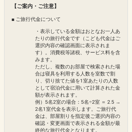
ーフ」（温泉・屋内プール・スポーツジ
※早期申込期間を過ぎてからの変更（人
【ご案内・ご注意】
ム）１日利用券付（通常１日１，５００
数の内訳・客室タイプ・食事条件・プラ
■ ご旅行代金について
円）
ン・氏名・人員・泊数の増減等の変更）
があった場合、早期申込割引は適用され
・表示している金額はおとなお一人あ
●３連泊以上の方は滞在中駐車場代金不
ません。
たりの旅行代金です（こども代金はご
要♪（１予約につき１台まで ／ 通常１日
選択内容の確認画面に表示されま
※他の割引との併用はできません。
す）。消費税等諸税、サービス料を含
５００円）
※割引適用後のご旅行代金は、カレンダ
みます。
ーからお進みいただいた後表示される
ただし、複数のお部屋で検索された場
●４連泊以上の方は滞在中夕食１回付
「空室照会結果確認画面」でご確認くだ
合は寝具を利用する人数を室数で割
♪（要事前連絡）
さい。
り、切り捨てた値を1室あたりの人数
※ブッフェ・和食・洋食・ＢＢＱからお
として宿泊代金に用いて計算された金
選びいただけます。（和食・洋食・ＢＢ
ホテルポイント！
額が表示されます。
Ｑは定休日あり）
●お部屋にミネラルウォーターをご用意
例）5名2室の場合：5名÷2室 ＝ 2.5 →
※事前予約要。ホテルレストラン予約Ｔ
2名1室代金を表示します。ご旅行代
♪（おひとり様１泊につき１本）
金は、部屋割りを指定後ご選択内容の
ＥＬ．０９８－９９３－７１１３（受付
確認・変更画面で表示される金額が最
時間９：００～２０：００）
●朝食券をランチに変更可能♪（朝食付プ
終的な旅行代金となります。