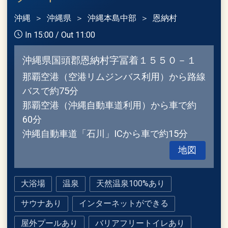
沖縄
沖縄県
沖縄本島中部
恩納村
In 15:00 / Out 11:00
沖縄県国頭郡恩納村字冨着１５５０－１
那覇空港（空港リムジンバス利用）から路線
バスで約75分
那覇空港（沖縄自動車道利用）から車で約
60分
沖縄自動車道「石川」ICから車で約15分
地図
大浴場
温泉
天然温泉100%あり
サウナあり
インターネットができる
屋外プールあり
バリアフリートイレあり