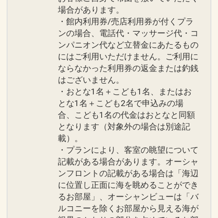
場合があります。
ホテルの目の前に広がる「タイガービー
・館内利用券/売店利用券が付くプラ
チ」東シナ海に面し、西海岸でも数少な
ンの場合、電話代・マッサージ代・コ
い天然ビーチです。
ンパニオン代など立替金にあたるもの
遊泳期間：４月～１０月
にはご利用いただけません。ご利用に
ならなかった利用券の返金または釣銭
●「サンセットガーデン」（季節営業）
はございません。
沖縄では希少のウェイブプールをはじ
・おとな1名＋こども1名、またはお
とな1名＋こども2名で申込みの場
め、インフィニティプールでもあるメイ
合、こども1名の代金はおとなと同額
ンプール、キッズ用のスライダープー
となります（対象外の場合は別途記
ル、タッチプールなど多彩なプールがあ
載）。
り、大人から子供まで楽しめるプールエ
・プランにより、客室の眺望について
リアです。
記載がある場合があります。オーシャ
営業：４月～１０月
ンフロントの記載がある場合は「海辺
に位置し正面に海を眺めることができ
設定期間：2026年6月1日～2026年10月
るお部屋」、オーシャンビューは「バ
ルコニーを除くお部屋から見える海が
31日