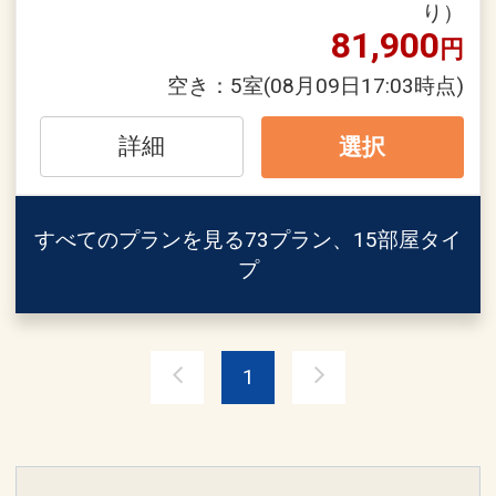
※他の割引との併用はできません。
※早期申込期間を過ぎてからの変更（人
り）
81,900
※割引適用後のご旅行代金は、カレンダ
数の内訳・客室タイプ・食事条件・プラ
円
ーからお進みいただいた後表示される
ン・氏名・人員・泊数の増減等の変更）
空き：
5室
(08月09日17:03時点)
「空室照会結果確認画面」でご確認くだ
があった場合、早期申込割引は適用され
さい。
ません。
詳細
選択
※他の割引との併用はできません。
ホテルポイント！
※割引適用後のご旅行代金は、カレンダ
●お部屋にミネラルウォーターをご用意
ーからお進みいただいた後表示される
すべてのプランを見る
73プラン、15部屋タイ
♪（おひとり様１泊につき１本）
「空室照会結果確認画面」でご確認くだ
プ
さい。
●朝食券をランチに変更可能♪（朝食付プ
ランの場合）
【６０日前までの申込がお得】早期申込
割引がございます
1
※旅行代金に含まれます。
ご宿泊の６０日前までにお申し込みにな
ると
連泊ポイント
１泊につきおひとり様
１，０００円引
●２連泊以上の方はスパ施設「ブルーリ