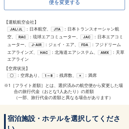
便を変更する
【運航航空会社】
：日本航空、
：日本トランスオーシャン航
JAL/JL
JTA
空、
：琉球エアコミューター、
：日本エアコミ
RAC
JAC
ューター、
：ジェイ・エア、
：フジドリーム
J-AIR
FDA
エアラインズ、
：北海道エアシステム、
：天草
HAC
AMX
エアライン
【空席状況】
：空席あり、
：残席数、
：満席
〇
1～8
×
※1［フライト差額］とは、選択済みの航空便から変更した場
合の旅行代金（おとな1人あたり）の差額
（一部、旅行代金の差額と異なる場合があります）
宿泊施設・ホテルを選択してくださ
い