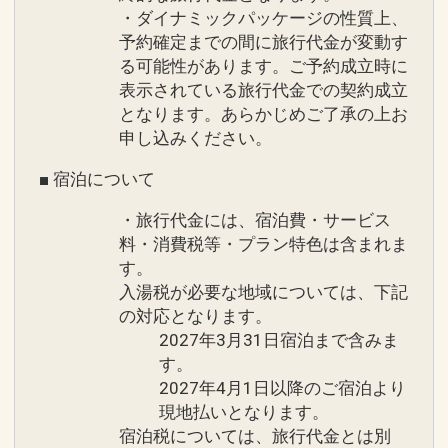
※ＢＢＱも選択可能ですが、下記条件と
ランの場合）
・ダイナミックパッケージの性質上、
なります。
予約確定までの間に旅行代金が変動す
・４月～１０月までの季節営業となりま
※旅行代金に含まれます。
る可能性があります。ご予約成立時に
す。
表示されている旅行代金での契約成立
・７月・８月はご利用の際､追加代金が
連泊ポイント
となります。あらかじめご了承の上お
発生いたします。
申し込みください。
●２連泊以上の方はスパ施設「ブルーリ
ーフ」（温泉・屋内プール・スポーツジ
■ 宿泊について
※連泊ポイントの併用可
ム）１日利用券付（通常１日１，５００
※旅行代金に含まれます。
円）
・旅行代金には、宿泊費・サービス
料・消費税等・プラン特色は含まれま
す。
施設のご案内
●３連泊以上の方は滞在中駐車場代金不
入湯税が必要な地域については、下記
●「タイガービーチ」
要♪（１予約につき１台まで ／ 通常１日
の対応となります。
ホテルの目の前に広がる「タイガービー
５００円）
2027年3月31日宿泊まで含みま
チ」東シナ海に面し、西海岸でも数少な
す。
い天然ビーチです。
●４連泊以上の方は滞在中夕食１回付
2027年4月1日以降のご宿泊より
遊泳期間：４月～１０月
♪（要事前連絡）
現地払いとなります。
※ブッフェ・和食・洋食・ＢＢＱからお
宿泊税については、旅行代金とは別