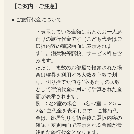
ーフ」（温泉・屋内プール・スポーツジ
※早期申込期間を過ぎてからの変更（人
【ご案内・ご注意】
ム）１日利用券付（通常１日１，５００
数の内訳・客室タイプ・食事条件・プラ
■ ご旅行代金について
円）
ン・氏名・人員・泊数の増減等の変更）
があった場合、早期申込割引は適用され
・表示している金額はおとなお一人あ
●３連泊以上の方は滞在中駐車場代金不
ません。
たりの旅行代金です（こども代金はご
要♪（１予約につき１台まで ／ 通常１日
選択内容の確認画面に表示されま
※他の割引との併用はできません。
す）。消費税等諸税、サービス料を含
５００円）
※割引適用後のご旅行代金は、カレンダ
みます。
ーからお進みいただいた後表示される
ただし、複数のお部屋で検索された場
●４連泊以上の方は滞在中夕食１回付
「空室照会結果確認画面」でご確認くだ
合は寝具を利用する人数を室数で割
♪（要事前連絡）
さい。
り、切り捨てた値を1室あたりの人数
※ブッフェ・和食・洋食・ＢＢＱからお
として宿泊代金に用いて計算された金
選びいただけます。（和食・洋食・ＢＢ
ホテルポイント！
額が表示されます。
Ｑは定休日あり）
●お部屋にミネラルウォーターをご用意
例）5名2室の場合：5名÷2室 ＝ 2.5 →
※事前予約要。ホテルレストラン予約Ｔ
2名1室代金を表示します。ご旅行代
♪（おひとり様１泊につき１本）
金は、部屋割りを指定後ご選択内容の
ＥＬ．０９８－９９３－７１１３（受付
確認・変更画面で表示される金額が最
時間９：００～２０：００）
●朝食券をランチに変更可能♪（朝食付プ
終的な旅行代金となります。