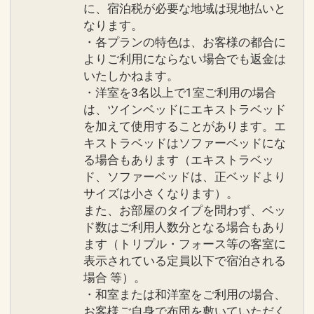
●「サンセットガーデン」（季節営業）
に、宿泊税が必要な地域は現地払いと
選びいただけます。（和食・洋食・ＢＢ
なります。
沖縄では希少のウェイブプールをはじ
Ｑは定休日あり）
・各プランの特色は、お客様の都合に
め、インフィニティプールでもあるメイ
※事前予約要。ホテルレストラン予約Ｔ
よりご利用にならない場合でも返金は
ンプール、キッズ用のスライダープー
ＥＬ．０９８－９９３－７１１３（受付
いたしかねます。
ル、タッチプールなど多彩なプールがあ
時間９：００～２０：００）
・洋室を3名以上で1室ご利用の場合
り、大人から子供まで楽しめるプールエ
※ＢＢＱも選択可能ですが、下記条件と
は、ツインベッドにエキストラベッド
リアです。
なります。
を加えて使用することがあります。エ
営業：４月～１０月
・４月～１０月までの季節営業となりま
キストラベッドはソファーベッドにな
る場合もあります（エキストラベッ
す。
ド、ソファーベッドは、正ベッドより
設定期間：2026年6月1日～2026年10月
・７月・８月はご利用の際､追加代金が
サイズは小さくなります）。
31日
発生いたします。
また、お部屋のタイプを問わず、ベッ
インターネットコース番号：DP-1-
ド数はご利用人数分となる場合もあり
17504918
※連泊ポイントの併用可
ます（トリプル・フォース等の客室に
※旅行代金に含まれます。
表示されている定員以下で宿泊される
場合 等）。
施設のご案内
・和室または和洋室をご利用の場合、
お客様ご自身で布団を敷いていただく
●「タイガービーチ」