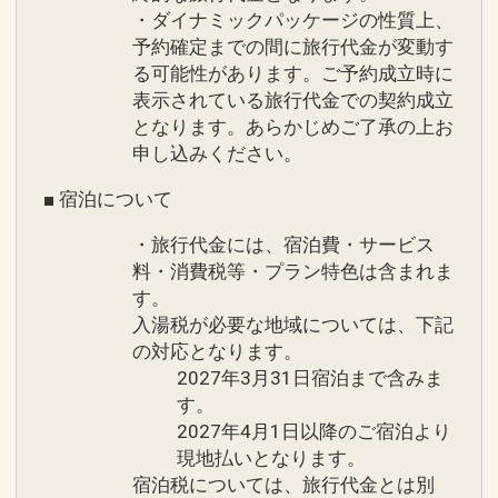
※ＢＢＱも選択可能ですが、下記条件と
ランの場合）
・ダイナミックパッケージの性質上、
なります。
予約確定までの間に旅行代金が変動す
・４月～１０月までの季節営業となりま
※旅行代金に含まれます。
る可能性があります。ご予約成立時に
す。
表示されている旅行代金での契約成立
・７月・８月はご利用の際､追加代金が
連泊ポイント
となります。あらかじめご了承の上お
発生いたします。
申し込みください。
●２連泊以上の方はスパ施設「ブルーリ
ーフ」（温泉・屋内プール・スポーツジ
■ 宿泊について
※連泊ポイントの併用可
ム）１日利用券付（通常１日１，５００
※旅行代金に含まれます。
円）
・旅行代金には、宿泊費・サービス
料・消費税等・プラン特色は含まれま
す。
施設のご案内
●３連泊以上の方は滞在中駐車場代金不
入湯税が必要な地域については、下記
●「タイガービーチ」
要♪（１予約につき１台まで ／ 通常１日
の対応となります。
ホテルの目の前に広がる「タイガービー
５００円）
2027年3月31日宿泊まで含みま
チ」東シナ海に面し、西海岸でも数少な
す。
い天然ビーチです。
●４連泊以上の方は滞在中夕食１回付
2027年4月1日以降のご宿泊より
遊泳期間：４月～１０月
♪（要事前連絡）
現地払いとなります。
※ブッフェ・和食・洋食・ＢＢＱからお
宿泊税については、旅行代金とは別