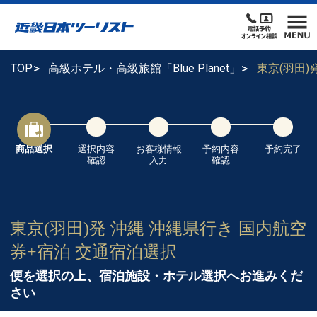
TOP
高級ホテル・高級旅館「Blue Planet」
東京(羽田)
商品選択
選択内容
お客様情報
予約内容
予約完了
確認
入力
確認
東京(羽田)発 沖縄 沖縄県行き 国内航空
券+宿泊 交通宿泊選択
便を選択の上、宿泊施設・ホテル選択へお進みくだ
さい