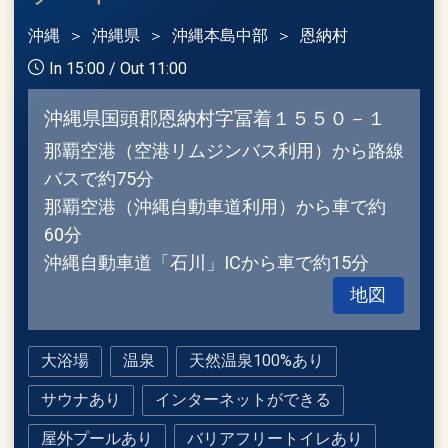
沖縄
沖縄県
沖縄本島中部
恩納村
In 15:00 / Out 11:00
沖縄県国頭郡恩納村字冨着１５５０－１
那覇空港（空港リムジンバス利用）から路線
バスで約75分
那覇空港（沖縄自動車道利用）から車で約
60分
沖縄自動車道「石川」ICから車で約15分
地図
大浴場
温泉
天然温泉100%あり
サウナあり
インターネットができる
屋外プールあり
バリアフリートイレあり