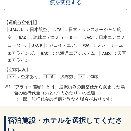
便を変更する
【運航航空会社】
：日本航空、
：日本トランスオーシャン航
JAL/JL
JTA
空、
：琉球エアコミューター、
：日本エアコミ
RAC
JAC
ューター、
：ジェイ・エア、
：フジドリーム
J-AIR
FDA
エアラインズ、
：北海道エアシステム、
：天草
HAC
AMX
エアライン
【空席状況】
：空席あり、
：残席数、
：満席
〇
1～8
×
※1［フライト差額］とは、選択済みの航空便から変更した場
合の旅行代金（おとな1人あたり）の差額
（一部、旅行代金の差額と異なる場合があります）
宿泊施設・ホテルを選択してくださ
い