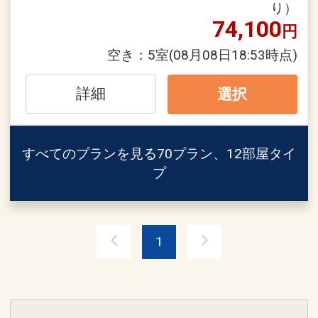
※他の割引との併用はできません。
※早期申込期間を過ぎてからの変更（人
り）
74,100
※割引適用後のご旅行代金は、カレンダ
数の内訳・客室タイプ・食事条件・プラ
円
ーからお進みいただいた後表示される
ン・氏名・人員・泊数の増減等の変更）
空き：
5室
(08月08日18:53時点)
「空室照会結果確認画面」でご確認くだ
があった場合、早期申込割引は適用され
さい。
ません。
詳細
選択
※他の割引との併用はできません。
ホテルポイント！
※割引適用後のご旅行代金は、カレンダ
●お部屋にミネラルウォーターをご用意
ーからお進みいただいた後表示される
すべてのプランを見る
70プラン、12部屋タイ
♪（おひとり様１泊につき１本）
「空室照会結果確認画面」でご確認くだ
プ
さい。
●朝食券をランチに変更可能♪（朝食付プ
ランの場合）
【６０日前までの申込がお得】早期申込
割引がございます
1
※旅行代金に含まれます。
ご宿泊の６０日前までにお申し込みにな
ると
連泊ポイント
１泊につきおひとり様
１，０００円引
●２連泊以上の方はスパ施設「ブルーリ