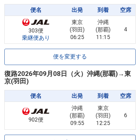
便名
出発
到着
空席
東京
沖縄
4
(羽田)
(那覇)
303便
06:25
11:15
乗継便あり
便を変更する
復路
2026年09月08日（火）
沖縄(那覇)
→
東
京(羽田)
便名
出発
到着
空席
沖縄
東京
6
(那覇)
(羽田)
902便
09:55
12:25