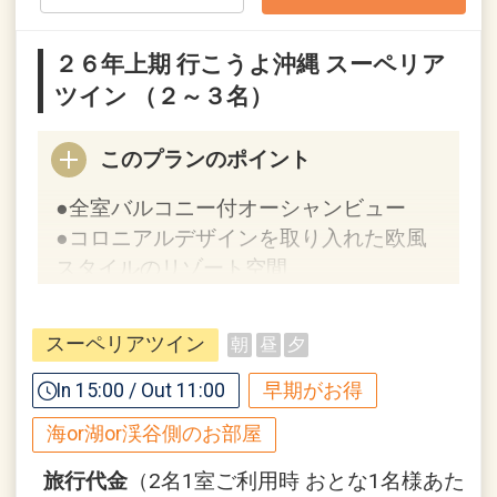
※割引適用後のご旅行代金は、カレンダ
ーからお進みいただいた後表示される
２６年上期 行こうよ沖縄 スーペリア
「空室照会結果確認画面」でご確認くだ
ツイン （２～３名）
さい。
このプランのポイント
【６０日前までの申込がお得】早期申込
割引がございます
●全室バルコニー付オーシャンビュー
ご宿泊の６０日前までにお申し込みにな
●コロニアルデザインを取り入れた欧風
ると
スタイルのリゾート空間
１泊につきおひとり様
１，０００円引
【９０日前までの申込がお得】早期申込
スーペリアツイン
朝
昼
夕
※早期申込期間を過ぎてからの変更（人
割引がございます
数の内訳・客室タイプ・食事条件・プラ
ご宿泊の９０日前までにお申し込みにな
In 15:00 / Out 11:00
早期がお得
ン・氏名・人員・泊数の増減等の変更）
ると
海or湖or渓谷側のお部屋
があった場合、早期申込割引は適用され
１泊につきおひとり様
２，０００円引
ません。
旅行代金
（2名1室ご利用時 おとな1名様あた