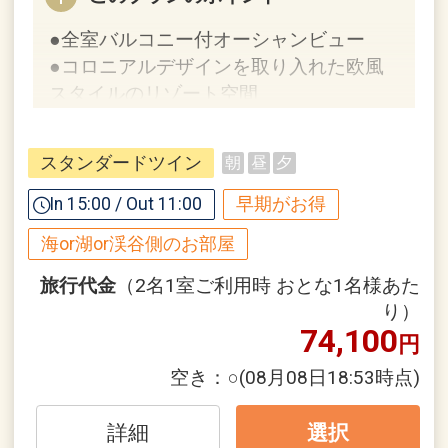
●全室バルコニー付オーシャンビュー
●コロニアルデザインを取り入れた欧風
スタイルのリゾート空間
【９０日前までの申込がお得】早期申込
スタンダードツイン
朝
昼
夕
割引がございます
ご宿泊の９０日前までにお申し込みにな
In 15:00 / Out 11:00
早期がお得
ると
海or湖or渓谷側のお部屋
１泊につきおひとり様
２，０００円引
旅行代金
（2名1室ご利用時 おとな1名様あた
※早期申込期間を過ぎてからの変更（人
り）
74,100
数の内訳・客室タイプ・食事条件・プラ
円
ン・氏名・人員・泊数の増減等の変更）
空き：
○
(08月08日18:53時点)
があった場合、早期申込割引は適用され
ません。
詳細
選択
※他の割引との併用はできません。