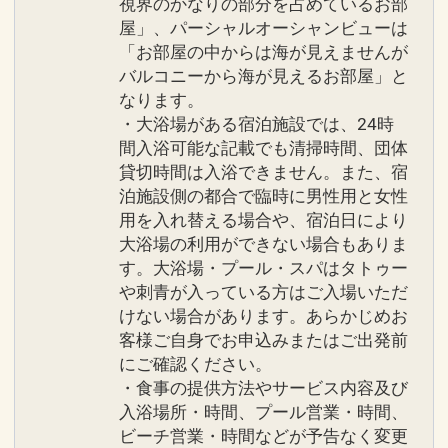
視界のかなりの部分を占めているお部
インターネットコース番号：DP-1-
屋」、パーシャルオーシャンビューは
17504979
「お部屋の中からは海が見えませんが
バルコニーから海が見えるお部屋」と
なります。
・大浴場がある宿泊施設では、24時
間入浴可能な記載でも清掃時間、団体
貸切時間は入浴できません。また、宿
泊施設側の都合で臨時に男性用と女性
用を入れ替える場合や、宿泊日により
大浴場の利用ができない場合もありま
す。大浴場・プール・スパはタトゥー
や刺青が入っている方はご入場いただ
けない場合があります。あらかじめお
客様ご自身でお申込みまたはご出発前
にご確認ください。
・食事の提供方法やサービス内容及び
入浴場所・時間、プール営業・時間、
ビーチ営業・時間などが予告なく変更