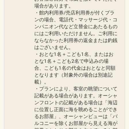
場合があります。
ホテルの目の前に広がる「タイガービー
・館内利用券/売店利用券が付くプラ
チ」東シナ海に面し、西海岸でも数少な
ンの場合、電話代・マッサージ代・コ
い天然ビーチです。
ンパニオン代など立替金にあたるもの
遊泳期間：４月～１０月
にはご利用いただけません。ご利用に
ならなかった利用券の返金または釣銭
●「サンセットガーデン」（季節営業）
はございません。
沖縄では希少のウェイブプールをはじ
・おとな1名＋こども1名、またはお
とな1名＋こども2名で申込みの場
め、インフィニティプールでもあるメイ
合、こども1名の代金はおとなと同額
ンプール、キッズ用のスライダープー
となります（対象外の場合は別途記
ル、タッチプールなど多彩なプールがあ
載）。
り、大人から子供まで楽しめるプールエ
・プランにより、客室の眺望について
リアです。
記載がある場合があります。オーシャ
営業：４月～１０月
ンフロントの記載がある場合は「海辺
に位置し正面に海を眺めることができ
設定期間：2026年6月1日～2026年10月
るお部屋」、オーシャンビューは「バ
ルコニーを除くお部屋から見える海が
31日