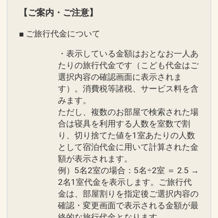
【ご案内・ご注意】
※旅行代金に含まれます。
■ ご旅行代金について
◆プール＆ビーチのご紹介◆
・表示している金額はおとなお一人あ
●エメラルドビーチ
たりの旅行代金です（こども代金はご
選択内容の確認画面に表示されま
「快水浴場百選」に選ばれた、海洋博公
す）。消費税等諸税、サービス料を含
園のエメラルドビーチに一番近いホテ
みます。
ル！
ただし、複数のお部屋で検索された場
遊泳時間）季節により異なりますので現
合は寝具を利用する人数を室数で割
地にてご確認ください。
り、切り捨てた値を1室あたりの人数
※海洋博公園の管理となります。
として宿泊代金に用いて計算された金
額が表示されます。
●アウトドアプール
例）5名2室の場合：5名÷2室 ＝ 2.5 →
2名1室代金を表示します。ご旅行代
エメラルドビーチや伊江島を望む解放的
金は、部屋割りを指定後ご選択内容の
なプール。
確認・変更画面で表示される金額が最
キッズプールやジェットバスもあり、ご
終的な旅行代金となります。