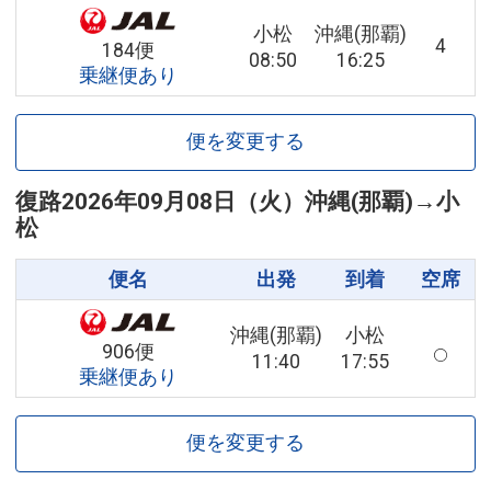
小松
沖縄(那覇)
4
184便
08:50
16:25
乗継便あり
便を変更する
復路
2026年09月08日（火）
沖縄(那覇)
→
小
松
便名
出発
到着
空席
沖縄(那覇)
小松
906便
11:40
17:55
乗継便あり
便を変更する