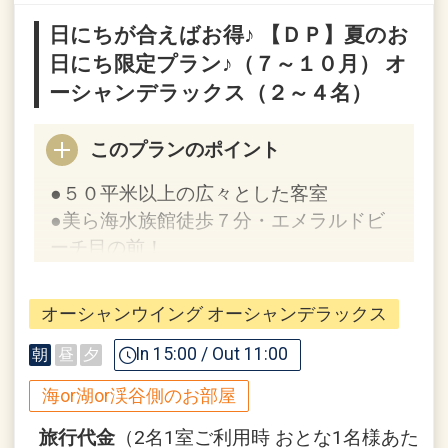
【ホテルからのおもてなし】
日にちが合えばお得♪ 【ＤＰ】夏のお
・ウェルカムビールのご提供 ※ソフトド
日にち限定プラン♪（７～１０月） オ
リンクへ変更可
ーシャンデラックス（２～４名）
・客室冷蔵庫内のドリンク／オリオンビ
ール、チューハイ（初泊セット）
このプランのポイント
＜ご宿泊者限定＞
●５０平米以上の広々とした客室
・アウトドアプール、インドアプール
●美ら海水族館徒歩７分・エメラルドビ
（通年／9：00～19：00）
ーチ目の前！
・フィットネスジム、キッズプレイルー
ム
オーシャンウイング オーシャンデラックス
ここがポイント！
【ご案内】
●ウェルカムドリンクとして「オリオン
In 15:00 / Out 11:00
朝
昼
夕
・全室禁煙（喫煙ブース／1F～3F）
ビール」をご用意！（ソフトドリンクに
・コインランドリー完備（有料）
海or湖or渓谷側のお部屋
も変更可）
※提供場所はホテル到着時にご確認くだ
旅行代金
（2名1室ご利用時 おとな1名様あた
【連泊時の客室清掃（エコ清掃）に関す