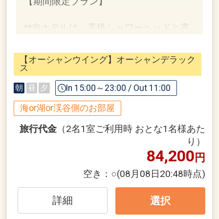
【期間限定プラン】
**当ホテルは、高級シャワーヘッドと高
機能ヘアケアドライヤーを全客室にご用
意しております**
【オーシャンウイング】オーシャンデラック
ス
【ご朝食】
In 15:00～23:00 / Out 11:00
朝
昼
夕
島の朝を彩る、温もり感じるふっくらお
にぎりと地元ベーカリーの香ばしい特製
海or湖or渓谷側のお部屋
パン。
旅行代金
（2名1室ご利用時 おとな1名様あた
オリオンビールのフリーフローととも
り）
に、心はずむ美味しさをご提供します。
84,200
円
メインダイニング「The Orion Brasserie
空き：
○
(08月08日20:48時点)
＆ Table」（6:30～10:00）
※朝食をランチへ振替可／要予約
詳細
選択