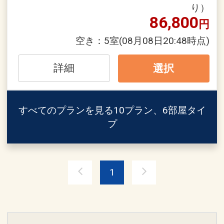
り）
さい。
るご案内】
86,800
円
タオル交換/ゴミ回収/お水の補充のみと
●ご朝食ブッフェ「The Orion Brasserie
なります。
空き：
5室
(08月08日20:48時点)
＆ Table」にて、オリオンビールのフリ
ーフローをご用意！
設定期間：2026年6月21日～2026年9月
詳細
選択
30日
●朝食をランチに変更可能（要フロント
インターネットコース番号：DP-2-
事前申請）
200000045224
すべてのプランを見る
10プラン、6部屋タイ
※状況により、ランチ営業時間や内容に
プ
変更の場合がございます。
●ミニバー（客室冷蔵庫）にドリンクを
ご用意
1
※客室冷蔵庫にオリオンザドラフト(缶)
およびオリオンチューハイ(缶)をご用意
（おとな・おひとり様各１本）
※ソフトドリンク変更可