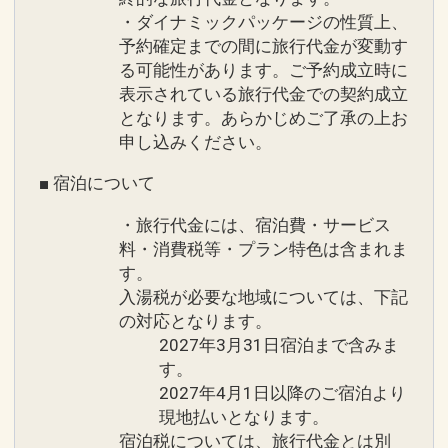
家族でも楽しめます。
・ダイナミックパッケージの性質上、
営業期間）３月下旬～１０月
予約確定までの間に旅行代金が変動す
営業時間）季節により異なります。ホテ
る可能性があります。ご予約成立時に
ルにてご確認ください。
表示されている旅行代金での契約成立
となります。あらかじめご了承の上お
申し込みください。
●インドアプール
営業期間）通年
■ 宿泊について
営業時間）９：００～１９：００
・旅行代金には、宿泊費・サービス
料・消費税等・プラン特色は含まれま
す。
入湯税が必要な地域については、下記
の対応となります。
2027年3月31日宿泊まで含みま
す。
2027年4月1日以降のご宿泊より
現地払いとなります。
宿泊税については、旅行代金とは別