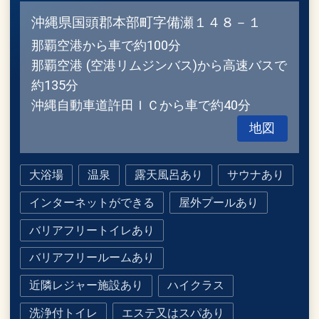
沖縄県国頭郡本部町字備瀬１４８－１
那覇空港から車で約100分
那覇空港 (空港リムジンバス)から高速バスで
約135分
沖縄自動車道許田ＩＣから車で約40分
地図
大浴場
温泉
露天風呂あり
サウナあり
インターネットができる
屋外プールあり
バリアフリートイレあり
バリアフリールームあり
近隣レジャー施設あり
ハイクラス
洗浄付トイレ
エステ又はスパあり