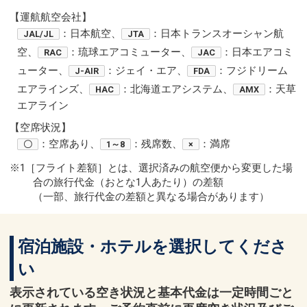
【運航航空会社】
：日本航空、
：日本トランスオーシャン航
JAL/JL
JTA
空、
：琉球エアコミューター、
：日本エアコミ
RAC
JAC
ューター、
：ジェイ・エア、
：フジドリーム
J-AIR
FDA
エアラインズ、
：北海道エアシステム、
：天草
HAC
AMX
エアライン
【空席状況】
：空席あり、
：残席数、
：満席
〇
1～8
×
※1［フライト差額］とは、選択済みの航空便から変更した場
合の旅行代金（おとな1人あたり）の差額
（一部、旅行代金の差額と異なる場合があります）
宿泊施設・ホテルを選択してくださ
い
表示されている空き状況と基本代金は一定時間ごと