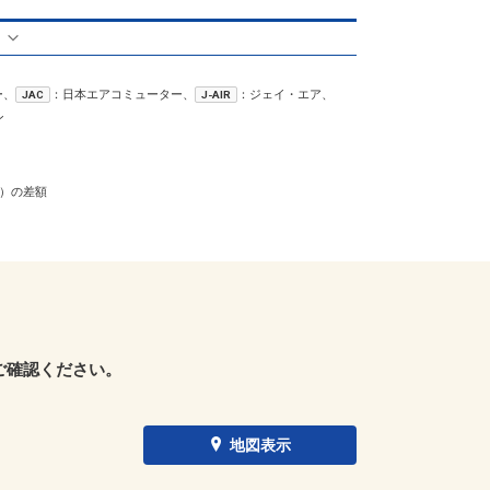
る
ー、
：日本エアコミューター、
：ジェイ・エア、
JAC
J-AIR
ン
）の差額
ご確認ください。
地図表示