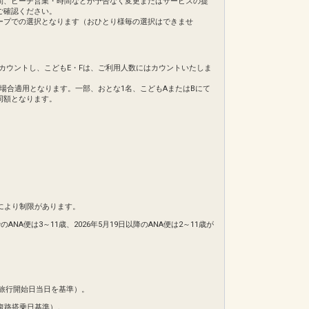
間、ビーチ営業・時間などが予告なく変更またはサービスの提
ご確認ください。
ープでの選択となります（おひとり様毎の選択はできませ
てカウントし、こどもE・Fは、ご利用人数にはカウントいたしま
の場合適用となります。一部、おとな1名、こどもAまたはBにて
同額となります。
1日
85
により制限があります。
NA便は3～11歳、2026年5月19日以降のANA便は2～11歳が
旅行開始日当日を基準）。
復路搭乗日基準）。