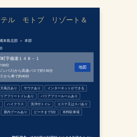
ホテル モトブ リゾート＆
縄本島北部
本部
00
部町字備瀬１４８－１
00分
地図
ジンバス)から高速バスで約135分
Ｃから車で約40分
露天風呂あり
サウナあり
インターネットができる
バリアフリートイレあり
バリアフリールームあり
り
ハイクラス
洗浄付トイレ
エステ又はスパあり
屋内プールあり
ビーチまで5分
有料駐車場