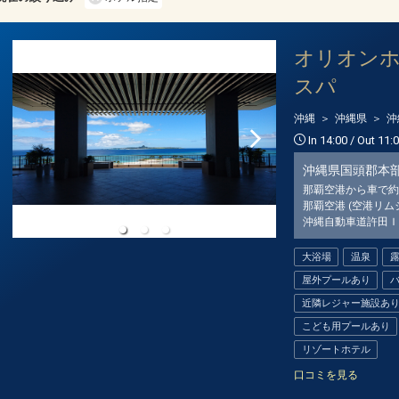
オリオン
スパ
沖縄
沖縄県
沖
In 14:00 / Out 11:
沖縄県国頭郡本
那覇空港から車で約1
那覇空港 (空港リム
沖縄自動車道許田Ｉ
大浴場
温泉
屋外プールあり
近隣レジャー施設あ
こども用プールあり
リゾートホテル
口コミを見る