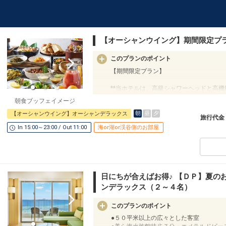
【オーシャンウイング】期間限定プ
このプランのポイント
【期間限定プラン】
**当ホテルは、高級シャワーヘッドと高機
朝食ブッフェイメージ
【ご朝食】
朝
昼
夕
【オーシャンウイング】オーシャンデラックス
島の朝を彩る、温もり感じるふっくらおに
旅行代金
オリオンビールのフリーフローとともに、
In 15:00～23:00 / Out 11:00
海or湖or渓谷側のお部屋
メインダイニング「The Orion Brasserie ＆
※朝食をランチへ振替可／要予約
【ホテルからのおもてなし】
・ウェルカムビールのご提供 ※ソフトド
日にちが合えばお得♪ 【ＤＰ】夏の
・客室冷蔵庫内のドリンク／オリオンビー
ンデラックス（２～４名）
＜ご宿泊者限定＞
このプランのポイント
・アウトドアプール、インドアプール（通年
・フィットネスジム、キッズプレイルーム
●５０平米以上の広々とした客室