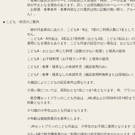
・食事の提供方法やサービス内容及び入浴場所・時間、プール営業・時
供が中止となる場合があります。詳しくは宿泊施設のホームページ等で
・お部屋・食事条件・食事内容などの選択は特に記載の無い限り、グル
ん）。
■ こども・幼児のご案内
・旅行代金算出にあたり、こどもA・Bは、1室のご利用人数に1名とし
せん。
・こどもA・B代金は、3名以上1室利用（おとな2名、こども1名以上）
適用になる場合もあります。こども代金の設定のない場合は、おとなと
こどもA：おとなに準じた料理（品数が少ない程度）と寝具の提供
こどもB：お子様料理（お子様ランチ等）と寝具の提供
こどもE：食事・寝具なしの未就学児（施設使用のみ）
設定期間：2026年7月1日～2026年10月3
こどもF：食事・寝具なしの未就学児（施設使用料無料または現地払い）
インターネットコース番号：DP-1-178421
※施設によりこどもの設定条件は異なります。
※添い寝については、原則おとな1名につき1名となります。尚、プラン
・航空機セットプランのこども代金は、JAL便および2026年5月18日までのA
対象となります。
※12歳の小学生はおとな代金となります。
※年齢は復路搭乗日を基準とします。
・JRセットプランのこども代金は、小学生のお子様に適用となります（
※3～5歳で航空機座席のみご利用の場合は幼児旅行代金がかかります（