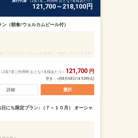
旅行代金
（2名1室ご利用時 おとな1名様あたり）
121,700～218,100
円
ラン（朝食/ウェルカムビール付）
能ヘアケアドライヤーを全客室にご用意しております**
121,700
ぎりと地元ベーカリーの香ばしい特製パン。
円
（2名1室ご利用時 おとな1名様あたり）
心はずむ美味しさをご提供します。
空き：
○
(08月08日18:53時点)
 Table」（6:30～10:00）
詳細
選択
リンクへ変更可
お日にち限定プラン♪（７～１０月） オーシャ
ル、チューハイ（初泊セット）
／9：00～19：00）