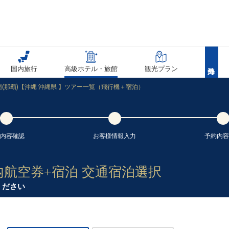
国内旅行
高級ホテル・旅館
観光プラン
(那覇)【沖縄 沖縄県 】ツアー一覧（飛行機＋宿泊）
内容
確認
お客様情報
入力
予約内容
内航空券+宿泊 交通宿泊選択
ください