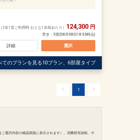
チ目の前！
ール」をご用意！（ソフトドリンクにも変更可）
124,300
円
ご案内】
い。
（2名1室ご利用時 おとな1名様あたり）
ります。
空き：
5室
(08月08日18:53時点)
rie ＆ Table」にて、オリオンビールのフリーフローをご用
0日
詳細
選択
45224
前申請）
更の場合がございます。
べてのプランを見る
10プラン、6部屋タイプ
用意
よびオリオンチューハイ(缶)をご用意（おとな・おひと
1
のエメラルドビーチに一番近いホテル！
にてご確認ください。
はご選択内容の確認画面に表示されます）。消費税等諸税、サ