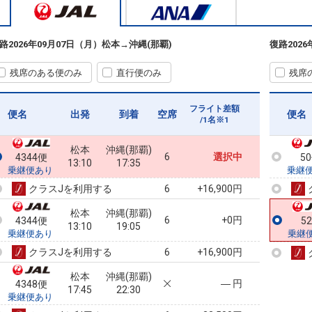
路
2026年09月07日（月）
松本
→
沖縄(那覇)
復路
202
残席のある便のみ
直行便のみ
残席
フライト差額
便名
出発
到着
空席
便名
/1名※1
松本
沖縄(那覇)
6
選択中
4344便
5
13:10
17:35
乗継便あり
乗継
クラスJを利用する
+16,900円
6
松本
沖縄(那覇)
6
+0円
4344便
5
13:10
19:05
乗継便あり
乗継
クラスJを利用する
+16,900円
6
松本
沖縄(那覇)
― 円
4348便
17:45
22:30
乗継便あり