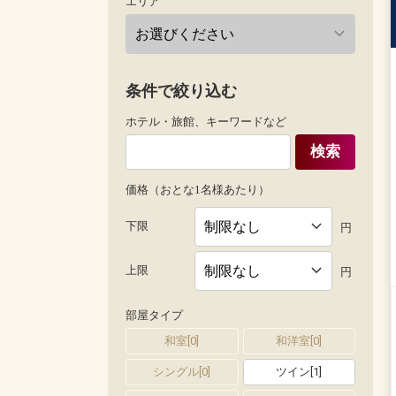
エリア
条件で絞り込む
ホテル・旅館、キーワードなど
検索
価格（おとな1名様あたり）
下限
円
上限
円
部屋タイプ
和室
[
0
]
和洋室
[
0
]
シングル
[
0
]
ツイン
[
1
]