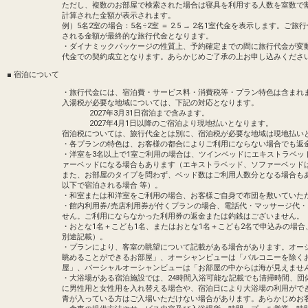
ただし、複数のお部屋で検索された場合は寝具を利用する人数を室数で
エメラルドビーチや伊江島を望む解放的な
計算された金額が表示されます。
キッズプールやジェットバスもあり、ご家
例）5名2室の場合：5名÷2室 ＝ 2.5 → 2名1室代金を表示します
営業期間）３月下旬～１０月
される金額が最終的な旅行代金となります。
営業時間）季節により異なります。ホテル
・ダイナミックパッケージの性質上、予約確定までの間に旅行代金が変
代金での契約成立となります。あらかじめご了承の上お申し込みくださ
●インドアプール
■ 宿泊について
営業期間）通年
営業時間）９：００～１９：００
・旅行代金には、宿泊費・サービス料・消費税等・プラン特色は含まれ
入湯税が必要な地域については、下記の対応となります。
2027年3月31日宿泊まで含みます。
2027年4月1日以降のご宿泊より現地払いとなります。
宿泊税については、旅行代金とは別に、宿泊税が必要な地域は現地払い
・各プランの特色は、お客様の都合によりご利用にならない場合でも返
・洋室を3名以上で1室ご利用の場合は、ツインベッドにエキストラベッ
ァーベッドになる場合もあります（エキストラベッド、ソファーベッド
また、お部屋のタイプを問わず、ベッド数はご利用人数分となる場合も
以下で宿泊される場合 等）。
・和室または和洋室をご利用の場合、お客様ご自身で布団を敷いていた
・館内利用券/売店利用券が付くプランの場合、電話代・マッサージ代
せん。ご利用にならなかった利用券の返金または釣銭はございません。
・おとな1名＋こども1名、またはおとな1名＋こども2名で申込みの場
別途記載）。
・プランにより、客室の眺望について記載がある場合があります。オー
眺めることができるお部屋」、オーシャンビューは「バルコニーを除く
屋」、パーシャルオーシャンビューは「お部屋の中からは海が見えませ
・大浴場がある宿泊施設では、24時間入浴可能な記載でも清掃時間、団
に男性用と女性用を入れ替える場合や、宿泊日により大浴場の利用がで
青が入っている方はご入場いただけない場合があります。あらかじめお