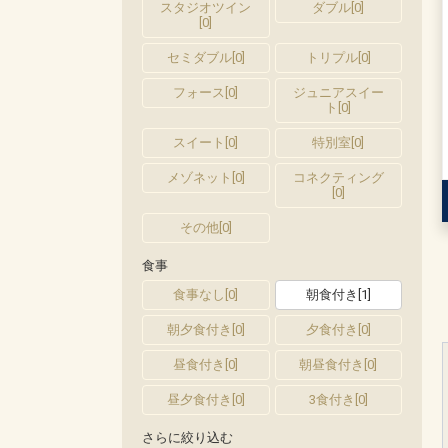
スタジオツイン
ダブル
[
0
]
[
0
]
セミダブル
[
0
]
トリプル
[
0
]
フォース
[
0
]
ジュニアスイー
ト
[
0
]
スイート
[
0
]
特別室
[
0
]
メゾネット
[
0
]
コネクティング
[
0
]
その他
[
0
]
食事
食事なし
[
0
]
朝食付き
[
1
]
朝夕食付き
[
0
]
夕食付き
[
0
]
昼食付き
[
0
]
朝昼食付き
[
0
]
昼夕食付き
[
0
]
3食付き
[
0
]
さらに絞り込む