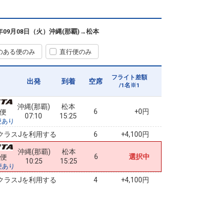
6年09月08日（火）
沖縄(那覇)
→
松本
のある便のみ
直行便のみ
フライト差額
出発
到着
空席
/1名※1
沖縄(那覇)
松本
6
+0円
0便
07:10
15:25
便あり
クラスJを利用する
+4,100円
6
沖縄(那覇)
松本
6
選択中
2便
10:25
15:25
便あり
クラスJを利用する
+4,100円
4