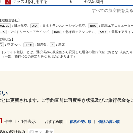
クラスJを利用する
+22,500円
6
すべての航空便を見
運航航空会社】
：日本航空、
：日本トランスオーシャン航空、
：琉球エアコミュータ
JAL/JL
JTA
RAC
：フジドリームエアラインズ、
：北海道エアシステム、
：天草エアライ
FDA
HAC
AMX
空席状況】
：空席あり、
：残席数、
：満席
〇
1～8
×
1［フライト差額］とは、選択済みの航空便から変更した場合の旅行代金（おとな1人あたり
（一部、旅行代金の差額と異なる場合があります）
さい
ごとに更新されます。ご予約直前に再度空き状況及びご旅行代金を
1
件中
1～1件表示
おすすめ順
価格の安い順
価格の高い順
現在の絞り込み
ホテル指定