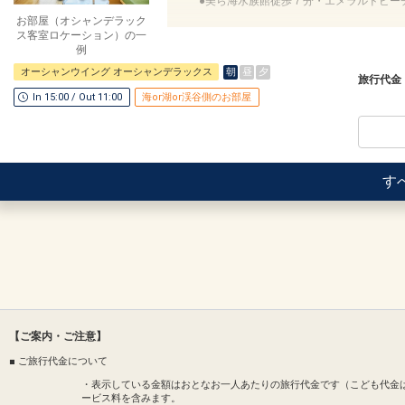
●美ら海水族館徒歩７分・エメラルドビー
【ご案内】
お部屋（オシャンデラック
・全室禁煙（喫煙ブース／1F～3F）
ス客室ロケーション）の一
・コインランドリー完備（有料）
ここがポイント！
例
●ウェルカムドリンクとして「オリオンビ
朝
昼
夕
オーシャンウイング オーシャンデラックス
【連泊時の客室清掃（エコ清掃）に関する
※提供場所はホテル到着時にご確認くださ
旅行代金
タオル交換/ゴミ回収/お水の補充のみとな
In 15:00 / Out 11:00
海or湖or渓谷側のお部屋
●ご朝食ブッフェ「The Orion Brasse
設定期間：2026年6月21日～2026年9月3
意！
インターネットコース番号：DP-2-2000000
●朝食をランチに変更可能（要フロント事
※状況により、ランチ営業時間や内容に変
す
●ミニバー（客室冷蔵庫）にドリンクをご
※客室冷蔵庫にオリオンザドラフト(缶)お
り様各１本）
※ソフトドリンク変更可
※旅行代金に含まれます。
◆プール＆ビーチのご紹介◆
●エメラルドビーチ
【ご案内・ご注意】
「快水浴場百選」に選ばれた、海洋博公園
遊泳時間）季節により異なりますので現地
■ ご旅行代金について
※海洋博公園の管理となります。
・表示している金額はおとなお一人あたりの旅行代金です（こども代金
ービス料を含みます。
●アウトドアプール