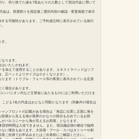
割り、切り捨てた値を1室あたりの人数として宿泊代金に用いて
プール。
族でも楽しめます。
。ご旅行代金は、部屋割りを指定後ご選択内容の確認・変更画面で表示
にてご確認ください。
動する可能性があります。ご予約成立時に表示されている旅行
い。
ます。
となります。
金はいたしかねます。
ドを加えて使用することがあります。エキストラベッドはソフ
は、正ベッドよりサイズは小さくなります）。
あります（トリプル・フォース等の客室に表示されている定員
だく場合があります。
・コンパニオン代など立替金にあたるものにはご利用いただけま
合、こども1名の代金はおとなと同額となります（対象外の場合は
シャンフロントの記載がある場合は「海辺に位置し正面に海を
お部屋から見える海が視界のかなりの部分を占めているお部
んがバルコニーから海が見えるお部屋」となります。
体貸切時間は入浴できません。また、宿泊施設側の都合で臨時
きない場合もあります。大浴場・プール・スパはタトゥーや刺
客様ご自身でお申込みまたはご出発前にご確認ください。