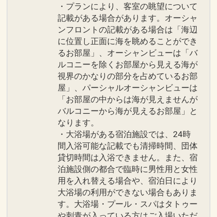
一部のレストランではドレスコードがご
・プランにより、客室の眺望について
記載がある場合があります。オーシャ
ざいます。 ※詳細は現地にお問い合わせ
ンフロントの記載がある場合は「海辺
ください。
に位置し正面に海を眺めることができ
●「蜃気楼」短パン（膝上）、ビーチサ
るお部屋」、オーシャンビューは「バ
ンダルなどでのご来店はご遠慮くださ
ルコニーを除くお部屋から見える海が
い。
視界のかなりの部分を占めているお部
「シギラ タートルベイ」ビーチサンダル
屋」、パーシャルオーシャンビューは
などでのご来店はご遠慮ください。
「お部屋の中からは海が見えませんが
●館内のパブリックスペースでは、ワン
バルコニーから海が見えるお部屋」と
なります。
ポイントタトゥーを含むすべての入れ墨
・大浴場がある宿泊施設では、24時
の露出をご遠慮いただいております。
間入浴可能な記載でも清掃時間、団体
●バスローブ、パジャマ、スリッパ、タ
貸切時間は入浴できません。また、宿
オル類は客室内のみのご利用とさせてい
泊施設側の都合で臨時に男性用と女性
ただいております。
用を入れ替える場合や、宿泊日により
大浴場の利用ができない場合もありま
設定期間：2026年4月1日～2026年11月
す。大浴場・プール・スパはタトゥー
30日
や刺青が入っている方はご入場いただ