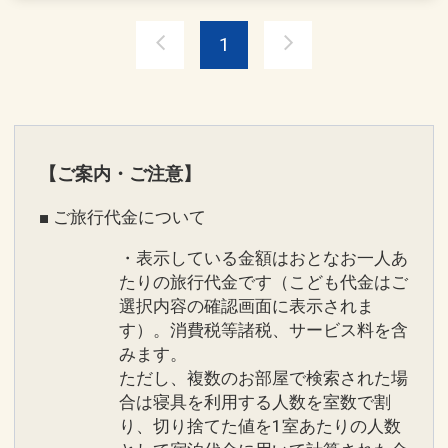
※下地島空港とシギラセブンマイルズリ
●全客室Ｗｉ－Ｆｉ完備
1
ゾートを運行していた、中央交通株式会
社「みやこ下地島エアポートライナー」
●アニバーサリー特典
は下地島空港～宮古空港の往復となりま
【１】ハネムーン・挙式のお客様（ご本
す。（シギラセブンマイルズリゾートに
人）
は停車しません）
【２】ご結婚記念日
【ご案内・ご注意】
※総合予約センター ０５７０－５５０－
【３】お誕生日
３８５
※詳細は公式HPよりご確認くだ
■ ご旅行代金について
【４】金婚式、銀婚式
さい。
【５】定年退職
・表示している金額はおとなお一人あ
【６】還暦、古希、喜寿、傘寿、米寿、
たりの旅行代金です（こども代金はご
卒寿、白寿
選択内容の確認画面に表示されま
す）。消費税等諸税、サービス料を含
ホテルシギラミラージュ ホテルからのお
例えば、ハネムーン／挙式のお客様へ
みます。
もてなし１
ただし、複数のお部屋で検索された場
・対象のお客様にオリジナルフォトフレ
●シギラ黄金温泉、シギラベイカントリ
合は寝具を利用する人数を室数で割
ームをご用意
り、切り捨てた値を1室あたりの人数
ークラブ宿泊者割引にてご利用可能
・ご到着時お部屋にホテルオリジナルギ