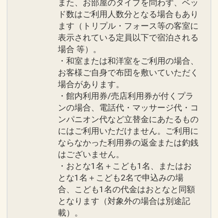
ぼりのサービス
また、お部屋のタイプを問わず、ベッ
「シギラ タートルベイ」ビーチサンダル
●隣接された２つのラグジュアリープー
ド数はご利用人数分となる場合もあり
などでのご来店はご遠慮ください。
ます（トリプル・フォース等の客室に
ルのご利用可能
●館内のパブリックスペースでは、ワン
表示されている定員以下で宿泊される
●シギラの雄大な海を望む「シギラビー
ポイントタトゥーを含むすべての入れ墨
場合 等）。
チサイドプール」のご利用可能
の露出をご遠慮いただいております。
・和室または和洋室をご利用の場合、
●女性のお客様は通常アメニティ＋スキ
●バスローブ、パジャマ、スリッパ、タ
お客様ご自身で布団を敷いていただく
ンケアセットをご用意
オル類は客室内のみのご利用とさせてい
場合があります。
●ランドリールームご利用可能
・館内利用券/売店利用券が付くプラ
ただいております。
※ベイサイド棟３・５・７Ｆにございま
ンの場合、電話代・マッサージ代・コ
す
ンパニオン代など立替金にあたるもの
設定期間：2026年4月1日～2026年11月
にはご利用いただけません。ご利用に
●オリオンビール、さんぴん茶、ミネラ
30日
ならなかった利用券の返金または釣銭
ルウォーター各２本ずつご用意
インターネットコース番号：DP-1-
はございません。
●朝食をブランチに変更可能
17263381
・おとな1名＋こども1名、またはお
とな1名＋こども2名で申込みの場
※旅行代金に含まれます。
合、こども1名の代金はおとなと同額
となります（対象外の場合は別途記
ご案内
載）。