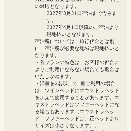
卒寿、白寿
の対応となります。
●ランドリールームご利用可能
2027年3月31日宿泊まで含みま
※ベイサイド棟３・５・７Ｆにございま
す。
例えば、ハネムーン／挙式のお客様へ
す
2027年4月1日以降のご宿泊より
・対象のお客様にオリジナルフォトフレ
●オリオンビール、さんぴん茶、ミネラ
現地払いとなります。
ームをご用意
ルウォーター各２本ずつご用意
宿泊税については、旅行代金とは別
・ご到着時お部屋にホテルオリジナルギ
●朝食をブランチに変更可能
に、宿泊税が必要な地域は現地払いと
フトセットをご用意
なります。
※詳細はお問い合わせください。
・各プランの特色は、お客様の都合に
※旅行代金に含まれます。
よりご利用にならない場合でも返金は
※旅行代金に含まれます。
いたしかねます。
ご案内
・洋室を3名以上で1室ご利用の場合
一部のレストランではドレスコードがご
は、ツインベッドにエキストラベッド
ホテルシギラミラージュ ホテルからのお
ざいます。 ※詳細は現地にお問い合わせ
を加えて使用することがあります。エ
もてなし２
ください。
キストラベッドはソファーベッドにな
●ご到着、ご出発時の駐車場バレーサー
●「蜃気楼」短パン（膝上）、ビーチサ
る場合もあります（エキストラベッ
ビス
ンダルなどでのご来店はご遠慮くださ
ド、ソファーベッドは、正ベッドより
●ご到着時にウェルカムドリンク、おし
サイズは小さくなります）。
い。