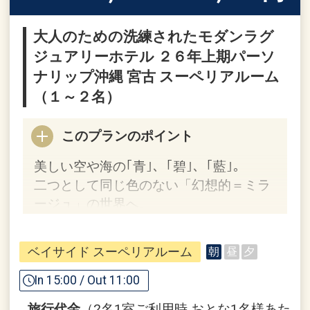
大人のための洗練されたモダンラグ
ジュアリーホテル ２６年上期パーソ
ナリップ沖縄 宮古 スーペリアルーム
（１～２名）
このプランのポイント
美しい空や海の｢青｣、｢碧｣、｢藍｣。
二つとして同じ色のない「幻想的＝ミラ
ージュ」の世界へ。
ホテルポイント
ベイサイド スーペリアルーム
朝
昼
夕
●宮古空港からの送迎サービス
※空港発はご到着時間の近い便のお客様
In 15:00 / Out 11:00
が集まり次第出発いたしますため、多少
旅行代金
（2名1室ご利用時 おとな1名様あた