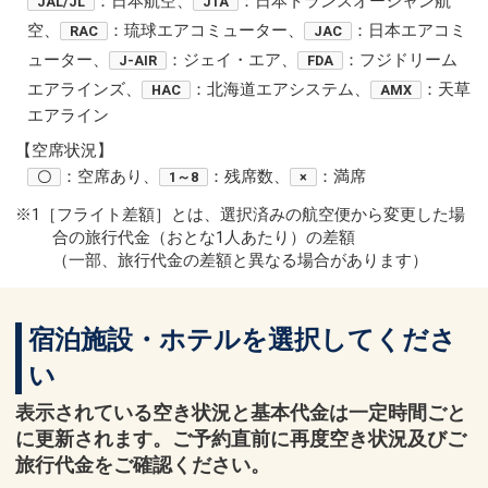
：日本航空、
：日本トランスオーシャン航
JAL/JL
JTA
空、
：琉球エアコミューター、
：日本エアコミ
RAC
JAC
ューター、
：ジェイ・エア、
：フジドリーム
J-AIR
FDA
エアラインズ、
：北海道エアシステム、
：天草
HAC
AMX
エアライン
【空席状況】
：空席あり、
：残席数、
：満席
〇
1～8
×
※1［フライト差額］とは、選択済みの航空便から変更した場
合の旅行代金（おとな1人あたり）の差額
（一部、旅行代金の差額と異なる場合があります）
宿泊施設・ホテルを選択してくださ
い
表示されている空き状況と基本代金は一定時間ごと
に更新されます。ご予約直前に再度空き状況及びご
旅行代金をご確認ください。