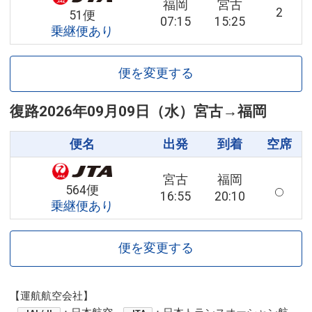
福岡
宮古
2
51便
07:15
15:25
乗継便あり
便を変更する
復路
2026年09月09日（水）
宮古
→
福岡
便名
出発
到着
空席
宮古
福岡
564便
16:55
20:10
乗継便あり
便を変更する
【運航航空会社】