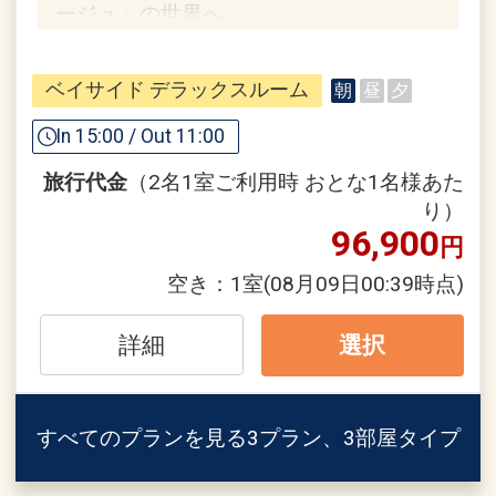
ージュ」の世界へ。
※総合予約センター ０５７０－５５０－
３８５
※詳細は公式HPよりご確認くだ
ホテルポイント
さい。
ベイサイド デラックスルーム
朝
昼
夕
●宮古空港からの送迎サービス
※空港発はご到着時間の近い便のお客様
In 15:00 / Out 11:00
が集まり次第出発いたしますため、多少
旅行代金
（2名1室ご利用時 おとな1名様あた
お待ちいただく場合がございます。
ホテルシギラミラージュ ホテルからのお
り）
※ホテル発～空港（復路）のご送迎はご
もてなし１
96,900
円
予約が必要になります。
●シギラ黄金温泉、シギラベイカントリ
※ご希望される時間の送迎車が満席にな
空き：
1室
(08月09日00:39時点)
ークラブ宿泊者割引にてご利用可能
る場合もございます。お早めにご予約く
※詳細は現地にお問い合わせください。
ださい。
詳細
選択
また、航空便の到着時刻によってはご利
●ザ シギラリフト「オーシャンスカイ」
用いただけない場合もございます。
滞在中往復乗車券１回付
※バスの運行スケジュールなどはホーム
すべてのプランを見る
3プラン、3部屋タイプ
※荒天候・点検時による運休は除く
ページまたは予約センターへお問い合わ
※添い寝幼児は除く
せください。