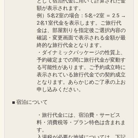
として宿泊代金に用いて計算された金
※詳細は現地にお問い合わせください。
フトセットをご用意
額が表示されます。
※詳細はお問い合わせください。
例）5名2室の場合：5名÷2室 ＝ 2.5 →
●ザ シギラリフト「オーシャンスカイ」
2名1室代金を表示します。ご旅行代
滞在中往復乗車券１回付
※旅行代金に含まれます。
金は、部屋割りを指定後ご選択内容の
※荒天候・点検時による運休は除く
確認・変更画面で表示される金額が最
※添い寝幼児は除く
終的な旅行代金となります。
ホテルシギラミラージュ ホテルからのお
・ダイナミックパッケージの性質上、
もてなし２
予約確定までの間に旅行代金が変動す
●全客室Ｗｉ－Ｆｉ完備
●ご到着、ご出発時の駐車場バレーサー
る可能性があります。ご予約成立時に
ビス
表示されている旅行代金での契約成立
●アニバーサリー特典
●ご到着時にウェルカムドリンク、おし
となります。あらかじめご了承の上お
【１】ハネムーン・挙式のお客様（ご本
ぼりのサービス
申し込みください。
人）
●隣接された２つのラグジュアリープー
【２】ご結婚記念日
■ 宿泊について
ルのご利用可能
【３】お誕生日
●シギラの雄大な海を望む「シギラビー
・旅行代金には、宿泊費・サービス
【４】金婚式、銀婚式
チサイドプール」のご利用可能
料・消費税等・プラン特色は含まれま
【５】定年退職
●女性のお客様は通常アメニティ＋スキ
す。
【６】還暦、古希、喜寿、傘寿、米寿、
入湯税が必要な地域については、下記
ンケアセットをご用意