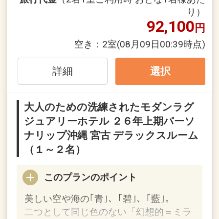
お待ちいただく場合がございます。
り）
※ホテル発～空港（復路）のご送迎はご
92,100
円
予約が必要になります。
※ご希望される時間の送迎車が満席にな
空き：
2室
(08月09日00:39時点)
る場合もございます。お早めにご予約く
ださい。
詳細
選択
また、航空便の到着時刻によってはご利
用いただけない場合もございます。
大人のための洗練されたモダンラグ
※バスの運行スケジュールなどはホーム
ジュアリーホテル ２６年上期パーソ
ページまたは予約センターへお問い合わ
ナリップ沖縄 宮古 デラックスルーム
せください。
※下地島空港とシギラセブンマイルズリ
（１～２名）
ゾートを運行していた、中央交通株式会
社「みやこ下地島エアポートライナー」
このプランのポイント
は下地島空港～宮古空港の往復となりま
美しい空や海の｢青｣、｢碧｣、｢藍｣。
す。（シギラセブンマイルズリゾートに
二つとして同じ色のない「幻想的＝ミラ
は停車しません）