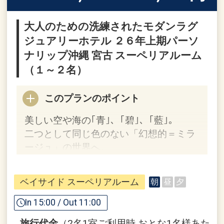
大人のための洗練されたモダンラグ
ジュアリーホテル ２６年上期パーソ
ナリップ沖縄 宮古 スーペリアルーム
（１～２名）
このプランのポイント
美しい空や海の｢青｣、｢碧｣、｢藍｣。
二つとして同じ色のない「幻想的＝ミラ
ージュ」の世界へ。
ホテルポイント
ベイサイド スーペリアルーム
朝
昼
夕
●宮古空港からの送迎サービス
※空港発はご到着時間の近い便のお客様
In 15:00 / Out 11:00
が集まり次第出発いたしますため、多少
旅行代金
（2名1室ご利用時 おとな1名様あた