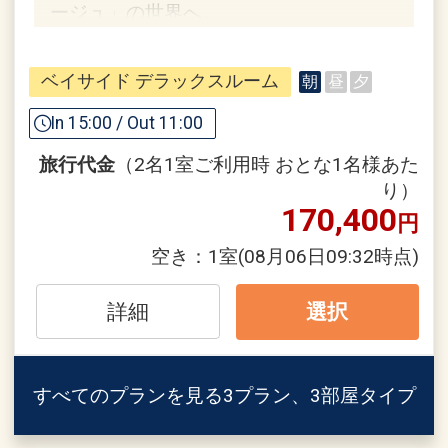
ージュ」の世界へ。
※総合予約センター ０５７０－５５０－
３８５
※詳細は公式HPよりご確認くだ
ホテルポイント
さい。
ベイサイド デラックスルーム
朝
昼
夕
●宮古空港からの送迎サービス
※空港発はご到着時間の近い便のお客様
In 15:00 / Out 11:00
が集まり次第出発いたしますため、多少
旅行代金
（2名1室ご利用時 おとな1名様あた
お待ちいただく場合がございます。
ホテルシギラミラージュ ホテルからのお
り）
※ホテル発～空港（復路）のご送迎はご
もてなし１
170,400
円
予約が必要になります。
●シギラ黄金温泉、シギラベイカントリ
※ご希望される時間の送迎車が満席にな
空き：
1室
(08月06日09:32時点)
ークラブ宿泊者割引にてご利用可能
る場合もございます。お早めにご予約く
※詳細は現地にお問い合わせください。
ださい。
詳細
選択
また、航空便の到着時刻によってはご利
●ザ シギラリフト「オーシャンスカイ」
用いただけない場合もございます。
滞在中往復乗車券１回付
※バスの運行スケジュールなどはホーム
すべてのプランを見る
3プラン、3部屋タイプ
※荒天候・点検時による運休は除く
ページまたは予約センターへお問い合わ
※添い寝幼児は除く
せください。