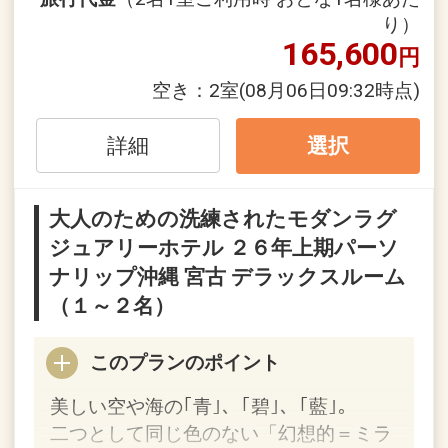
お待ちいただく場合がございます。
り）
※ホテル発～空港（復路）のご送迎はご
165,600
円
予約が必要になります。
※ご希望される時間の送迎車が満席にな
空き：
2室
(08月06日09:32時点)
る場合もございます。お早めにご予約く
ださい。
詳細
選択
また、航空便の到着時刻によってはご利
用いただけない場合もございます。
大人のための洗練されたモダンラグ
※バスの運行スケジュールなどはホーム
ジュアリーホテル ２６年上期パーソ
ページまたは予約センターへお問い合わ
ナリップ沖縄 宮古 デラックスルーム
せください。
※下地島空港とシギラセブンマイルズリ
（１～２名）
ゾートを運行していた、中央交通株式会
社「みやこ下地島エアポートライナー」
このプランのポイント
は下地島空港～宮古空港の往復となりま
美しい空や海の｢青｣、｢碧｣、｢藍｣。
す。（シギラセブンマイルズリゾートに
二つとして同じ色のない「幻想的＝ミラ
は停車しません）