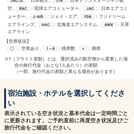
：日本航空、
：日本トランスオーシャン航
JAL/JL
JTA
空、
：琉球エアコミューター、
：日本エアコミ
RAC
JAC
ューター、
：ジェイ・エア、
：フジドリーム
J-AIR
FDA
エアラインズ、
：北海道エアシステム、
：天草
HAC
AMX
エアライン
【空席状況】
：空席あり、
：残席数、
：満席
〇
1～8
×
※1［フライト差額］とは、選択済みの航空便から変更した場
合の旅行代金（おとな1人あたり）の差額
（一部、旅行代金の差額と異なる場合があります）
宿泊施設・ホテルを選択してくださ
い
表示されている空き状況と基本代金は一定時間ごと
に更新されます。ご予約直前に再度空き状況及びご
旅行代金をご確認ください。