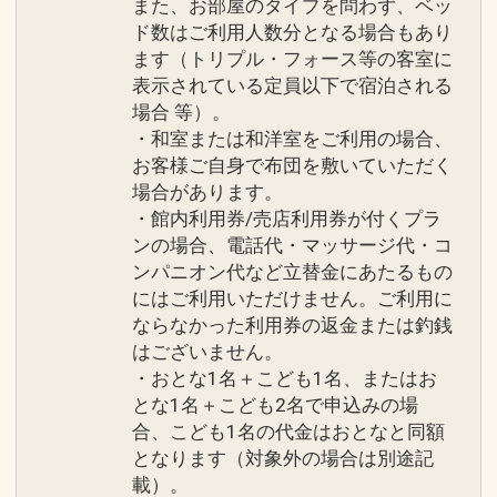
ぼりのサービス
また、お部屋のタイプを問わず、ベッ
「シギラ タートルベイ」ビーチサンダル
●隣接された２つのラグジュアリープー
ド数はご利用人数分となる場合もあり
などでのご来店はご遠慮ください。
ます（トリプル・フォース等の客室に
ルのご利用可能
●館内のパブリックスペースでは、ワン
表示されている定員以下で宿泊される
●シギラの雄大な海を望む「シギラビー
ポイントタトゥーを含むすべての入れ墨
場合 等）。
チサイドプール」のご利用可能
の露出をご遠慮いただいております。
・和室または和洋室をご利用の場合、
●女性のお客様は通常アメニティ＋スキ
●バスローブ、パジャマ、スリッパ、タ
お客様ご自身で布団を敷いていただく
ンケアセットをご用意
オル類は客室内のみのご利用とさせてい
場合があります。
●ランドリールームご利用可能
・館内利用券/売店利用券が付くプラ
ただいております。
※ベイサイド棟３・５・７Ｆにございま
ンの場合、電話代・マッサージ代・コ
す
ンパニオン代など立替金にあたるもの
設定期間：2026年4月1日～2026年11月
にはご利用いただけません。ご利用に
●オリオンビール、さんぴん茶、ミネラ
30日
ならなかった利用券の返金または釣銭
ルウォーター各２本ずつご用意
インターネットコース番号：DP-1-
はございません。
●朝食をブランチに変更可能
17263381
・おとな1名＋こども1名、またはお
とな1名＋こども2名で申込みの場
※旅行代金に含まれます。
合、こども1名の代金はおとなと同額
となります（対象外の場合は別途記
ご案内
載）。