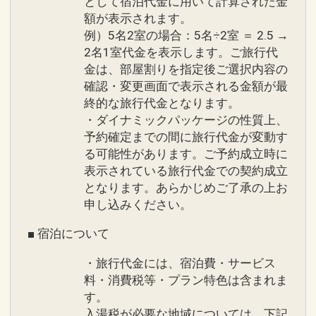
として宿泊代金に用いて計算された金
※詳細は現地にお問い合わせください。
フトセットをご用意
額が表示されます。
※詳細はお問い合わせください。
例）5名2室の場合：5名÷2室 ＝ 2.5 →
●ザ シギラリフト「オーシャンスカイ」
2名1室代金を表示します。ご旅行代
滞在中往復乗車券１回付
※旅行代金に含まれます。
金は、部屋割りを指定後ご選択内容の
※荒天候・点検時による運休は除く
確認・変更画面で表示される金額が最
※添い寝幼児は除く
終的な旅行代金となります。
ホテルシギラミラージュ ホテルからのお
・ダイナミックパッケージの性質上、
もてなし２
予約確定までの間に旅行代金が変動す
●全客室Ｗｉ－Ｆｉ完備
●ご到着、ご出発時の駐車場バレーサー
る可能性があります。ご予約成立時に
ビス
表示されている旅行代金での契約成立
●アニバーサリー特典
●ご到着時にウェルカムドリンク、おし
となります。あらかじめご了承の上お
【１】ハネムーン・挙式のお客様（ご本
ぼりのサービス
申し込みください。
人）
●隣接された２つのラグジュアリープー
【２】ご結婚記念日
■ 宿泊について
ルのご利用可能
【３】お誕生日
●シギラの雄大な海を望む「シギラビー
・旅行代金には、宿泊費・サービス
【４】金婚式、銀婚式
チサイドプール」のご利用可能
料・消費税等・プラン特色は含まれま
【５】定年退職
●女性のお客様は通常アメニティ＋スキ
す。
【６】還暦、古希、喜寿、傘寿、米寿、
入湯税が必要な地域については、下記
ンケアセットをご用意