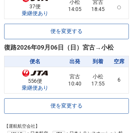
小松
宮古
37便
14:05
18:45
乗継便あり
便を変更する
復路
2026年09月06日（日）
宮古
→
小松
便名
出発
到着
空席
宮古
小松
6
556便
10:40
17:55
乗継便あり
便を変更する
【運航航空会社】