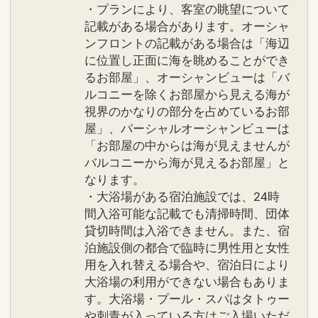
一部のレストランではドレスコードがご
・プランにより、客室の眺望について
記載がある場合があります。オーシャ
ざいます。 ※詳細は現地にお問い合わせ
ンフロントの記載がある場合は「海辺
ください。
に位置し正面に海を眺めることができ
●「蜃気楼」短パン（膝上）、ビーチサ
るお部屋」、オーシャンビューは「バ
ンダルなどでのご来店はご遠慮くださ
ルコニーを除くお部屋から見える海が
い。
視界のかなりの部分を占めているお部
「シギラ タートルベイ」ビーチサンダル
屋」、パーシャルオーシャンビューは
などでのご来店はご遠慮ください。
「お部屋の中からは海が見えませんが
●館内のパブリックスペースでは、ワン
バルコニーから海が見えるお部屋」と
なります。
ポイントタトゥーを含むすべての入れ墨
・大浴場がある宿泊施設では、24時
の露出をご遠慮いただいております。
間入浴可能な記載でも清掃時間、団体
●バスローブ、パジャマ、スリッパ、タ
貸切時間は入浴できません。また、宿
オル類は客室内のみのご利用とさせてい
泊施設側の都合で臨時に男性用と女性
ただいております。
用を入れ替える場合や、宿泊日により
大浴場の利用ができない場合もありま
設定期間：2026年4月1日～2026年11月
す。大浴場・プール・スパはタトゥー
30日
や刺青が入っている方はご入場いただ