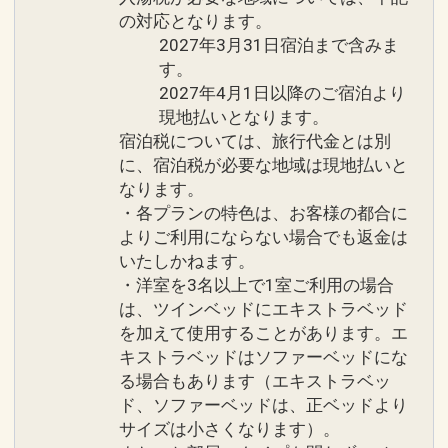
卒寿、白寿
の対応となります。
●ランドリールームご利用可能
2027年3月31日宿泊まで含みま
※ベイサイド棟３・５・７Ｆにございま
す。
例えば、ハネムーン／挙式のお客様へ
す
2027年4月1日以降のご宿泊より
・対象のお客様にオリジナルフォトフレ
●オリオンビール、さんぴん茶、ミネラ
現地払いとなります。
ームをご用意
ルウォーター各２本ずつご用意
宿泊税については、旅行代金とは別
・ご到着時お部屋にホテルオリジナルギ
●朝食をブランチに変更可能
に、宿泊税が必要な地域は現地払いと
フトセットをご用意
なります。
※詳細はお問い合わせください。
・各プランの特色は、お客様の都合に
※旅行代金に含まれます。
よりご利用にならない場合でも返金は
※旅行代金に含まれます。
いたしかねます。
ご案内
・洋室を3名以上で1室ご利用の場合
一部のレストランではドレスコードがご
は、ツインベッドにエキストラベッド
ホテルシギラミラージュ ホテルからのお
ざいます。 ※詳細は現地にお問い合わせ
を加えて使用することがあります。エ
もてなし２
ください。
キストラベッドはソファーベッドにな
●ご到着、ご出発時の駐車場バレーサー
●「蜃気楼」短パン（膝上）、ビーチサ
る場合もあります（エキストラベッ
ビス
ンダルなどでのご来店はご遠慮くださ
ド、ソファーベッドは、正ベッドより
●ご到着時にウェルカムドリンク、おし
サイズは小さくなります）。
い。