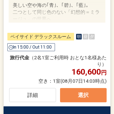
は下地島空港～宮古空港の往復となりま
美しい空や海の｢青｣、｢碧｣、｢藍｣。
す。（シギラセブンマイルズリゾートに
二つとして同じ色のない「幻想的＝ミラ
は停車しません）
ージュ」の世界へ。
※総合予約センター ０５７０－５５０－
３８５
※詳細は公式HPよりご確認くだ
ホテルポイント
さい。
ベイサイド デラックスルーム
朝
昼
夕
●宮古空港からの送迎サービス
※空港発はご到着時間の近い便のお客様
In 15:00 / Out 11:00
が集まり次第出発いたしますため、多少
旅行代金
（2名1室ご利用時 おとな1名様あた
お待ちいただく場合がございます。
ホテルシギラミラージュ ホテルからのお
り）
※ホテル発～空港（復路）のご送迎はご
もてなし１
160,600
円
予約が必要になります。
●シギラ黄金温泉、シギラベイカントリ
※ご希望される時間の送迎車が満席にな
空き：
1室
(08月07日14:03時点)
ークラブ宿泊者割引にてご利用可能
る場合もございます。お早めにご予約く
※詳細は現地にお問い合わせください。
ださい。
詳細
選択
また、航空便の到着時刻によってはご利
●ザ シギラリフト「オーシャンスカイ」
用いただけない場合もございます。
滞在中往復乗車券１回付