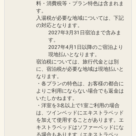
チサイドプール」のご利用可能
料・消費税等・プラン特色は含まれま
【５】定年退職
●女性のお客様は通常アメニティ＋スキ
す。
【６】還暦、古希、喜寿、傘寿、米寿、
入湯税が必要な地域については、下記
ンケアセットをご用意
卒寿、白寿
の対応となります。
●ランドリールームご利用可能
2027年3月31日宿泊まで含みま
※ベイサイド棟３・５・７Ｆにございま
す。
例えば、ハネムーン／挙式のお客様へ
す
2027年4月1日以降のご宿泊より
・対象のお客様にオリジナルフォトフレ
●オリオンビール、さんぴん茶、ミネラ
現地払いとなります。
ームをご用意
ルウォーター各２本ずつご用意
宿泊税については、旅行代金とは別
・ご到着時お部屋にホテルオリジナルギ
●朝食をブランチに変更可能
に、宿泊税が必要な地域は現地払いと
フトセットをご用意
なります。
※詳細はお問い合わせください。
・各プランの特色は、お客様の都合に
※旅行代金に含まれます。
よりご利用にならない場合でも返金は
※旅行代金に含まれます。
いたしかねます。
ご案内
・洋室を3名以上で1室ご利用の場合
一部のレストランではドレスコードがご
は、ツインベッドにエキストラベッド
ホテルシギラミラージュ ホテルからのお
ざいます。 ※詳細は現地にお問い合わせ
を加えて使用することがあります。エ
もてなし２
ください。
キストラベッドはソファーベッドにな
●ご到着、ご出発時の駐車場バレーサー
●「蜃気楼」短パン（膝上）、ビーチサ
る場合もあります（エキストラベッ