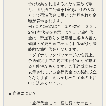
●シギラ黄金温泉、シギラベイカントリ
合は寝具を利用する人数を室数で割
ームをご用意
り、切り捨てた値を1室あたりの人数
ークラブ宿泊者割引にてご利用可能
・ご到着時お部屋にホテルオリジナルギ
として宿泊代金に用いて計算された金
※詳細は現地にお問い合わせください。
フトセットをご用意
額が表示されます。
※詳細はお問い合わせください。
例）5名2室の場合：5名÷2室 ＝ 2.5 →
●ザ シギラリフト「オーシャンスカイ」
2名1室代金を表示します。ご旅行代
滞在中往復乗車券１回付
※旅行代金に含まれます。
金は、部屋割りを指定後ご選択内容の
※荒天候・点検時による運休は除く
確認・変更画面で表示される金額が最
※添い寝幼児は除く
終的な旅行代金となります。
ホテルシギラミラージュ ホテルからのお
・ダイナミックパッケージの性質上、
もてなし２
予約確定までの間に旅行代金が変動す
●全客室Ｗｉ－Ｆｉ完備
●ご到着、ご出発時の駐車場バレーサー
る可能性があります。ご予約成立時に
ビス
表示されている旅行代金での契約成立
●アニバーサリー特典
●ご到着時にウェルカムドリンク、おし
となります。あらかじめご了承の上お
【１】ハネムーン・挙式のお客様（ご本
ぼりのサービス
申し込みください。
人）
●隣接された２つのラグジュアリープー
【２】ご結婚記念日
■ 宿泊について
ルのご利用可能
【３】お誕生日
●シギラの雄大な海を望む「シギラビー
・旅行代金には、宿泊費・サービス
【４】金婚式、銀婚式