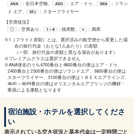
：全日本空輸、
：エア・ドゥ、
：ソラシ
ANA
ADO
SNA
ド エア、
：スターフライヤー
SFJ
【空席状況】
：空席あり、
：残席数、
：満席
〇
1～8
×
※1［フライト差額］とは、選択済みの航空便から変更した場
合の旅行代金（おとな1人あたり）の差額
（一部、旅行代金の差額と異なる場合があります）
※プレミアムクラスは選択できません
※ANA便名のうち4700番台と4800番台の便はエア・ドゥ、
2400番台と2500番台の便はソラシドエア、3800番台の便は
スターフライヤー、3100番台の便はＩＢＥＸエアラインズ、
4641～4699番台の便はオリエンタルエアブリッジの機材・
乗員による運航となります
宿泊施設・ホテルを選択してくださ
い
表示されている空き状況と基本代金は一定時間ごと