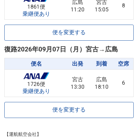
広島
宮古
8
1861便
11:20
15:05
乗継便あり
便を変更する
復路
2026年09月07日（月）
宮古
→
広島
便名
出発
到着
空席
宮古
広島
6
1726便
13:30
18:10
乗継便あり
便を変更する
【運航航空会社】