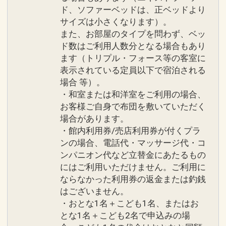
ビス
ンダルなどでのご来店はご遠慮くださ
ド、ソファーベッドは、正ベッドより
●ご到着時にウェルカムドリンク、おし
サイズは小さくなります）。
い。
ぼりのサービス
また、お部屋のタイプを問わず、ベッ
「シギラ タートルベイ」ビーチサンダル
●隣接された２つのラグジュアリープー
ド数はご利用人数分となる場合もあり
などでのご来店はご遠慮ください。
ます（トリプル・フォース等の客室に
ルのご利用可能
●館内のパブリックスペースでは、ワン
表示されている定員以下で宿泊される
●シギラの雄大な海を望む「シギラビー
ポイントタトゥーを含むすべての入れ墨
場合 等）。
チサイドプール」のご利用可能
の露出をご遠慮いただいております。
・和室または和洋室をご利用の場合、
●女性のお客様は通常アメニティ＋スキ
●バスローブ、パジャマ、スリッパ、タ
お客様ご自身で布団を敷いていただく
ンケアセットをご用意
オル類は客室内のみのご利用とさせてい
場合があります。
●ランドリールームご利用可能
・館内利用券/売店利用券が付くプラ
ただいております。
※ベイサイド棟３・５・７Ｆにございま
ンの場合、電話代・マッサージ代・コ
す
ンパニオン代など立替金にあたるもの
設定期間：2026年4月1日～2026年11月
にはご利用いただけません。ご利用に
●オリオンビール、さんぴん茶、ミネラ
30日
ならなかった利用券の返金または釣銭
ルウォーター各２本ずつご用意
インターネットコース番号：DP-1-
はございません。
●朝食をブランチに変更可能
17263381
・おとな1名＋こども1名、またはお
とな1名＋こども2名で申込みの場
※旅行代金に含まれます。