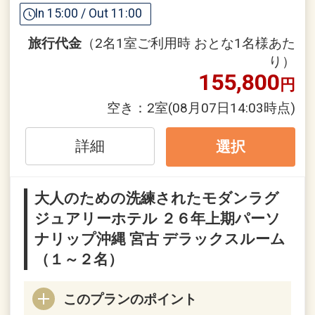
※空港発はご到着時間の近い便のお客様
In 15:00 / Out 11:00
が集まり次第出発いたしますため、多少
旅行代金
（2名1室ご利用時 おとな1名様あた
お待ちいただく場合がございます。
り）
※ホテル発～空港（復路）のご送迎はご
155,800
円
予約が必要になります。
※ご希望される時間の送迎車が満席にな
空き：
2室
(08月07日14:03時点)
る場合もございます。お早めにご予約く
ださい。
詳細
選択
また、航空便の到着時刻によってはご利
用いただけない場合もございます。
大人のための洗練されたモダンラグ
※バスの運行スケジュールなどはホーム
ジュアリーホテル ２６年上期パーソ
ページまたは予約センターへお問い合わ
ナリップ沖縄 宮古 デラックスルーム
せください。
※下地島空港とシギラセブンマイルズリ
（１～２名）
ゾートを運行していた、中央交通株式会
社「みやこ下地島エアポートライナー」
このプランのポイント