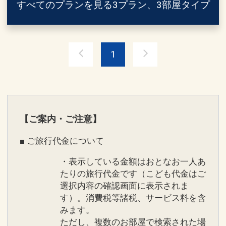
※バスの運行スケジュールなどはホーム
すべてのプランを見る
3プラン、3部屋タイプ
※荒天候・点検時による運休は除く
ページまたは予約センターへお問い合わ
※添い寝幼児は除く
せください。
※下地島空港とシギラセブンマイルズリ
●全客室Ｗｉ－Ｆｉ完備
1
ゾートを運行していた、中央交通株式会
社「みやこ下地島エアポートライナー」
●アニバーサリー特典
は下地島空港～宮古空港の往復となりま
【１】ハネムーン・挙式のお客様（ご本
す。（シギラセブンマイルズリゾートに
人）
は停車しません）
【２】ご結婚記念日
【ご案内・ご注意】
※総合予約センター ０５７０－５５０－
【３】お誕生日
３８５
※詳細は公式HPよりご確認くだ
■ ご旅行代金について
【４】金婚式、銀婚式
さい。
【５】定年退職
・表示している金額はおとなお一人あ
【６】還暦、古希、喜寿、傘寿、米寿、
たりの旅行代金です（こども代金はご
卒寿、白寿
選択内容の確認画面に表示されま
す）。消費税等諸税、サービス料を含
ホテルシギラミラージュ ホテルからのお
例えば、ハネムーン／挙式のお客様へ
みます。
もてなし１
ただし、複数のお部屋で検索された場
・対象のお客様にオリジナルフォトフレ