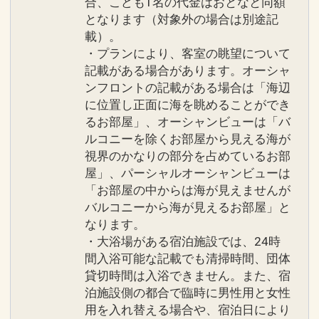
合、こども1名の代金はおとなと同額
となります（対象外の場合は別途記
ご案内
載）。
一部のレストランではドレスコードがご
・プランにより、客室の眺望について
記載がある場合があります。オーシャ
ざいます。 ※詳細は現地にお問い合わせ
ンフロントの記載がある場合は「海辺
ください。
に位置し正面に海を眺めることができ
●「蜃気楼」短パン（膝上）、ビーチサ
るお部屋」、オーシャンビューは「バ
ンダルなどでのご来店はご遠慮くださ
ルコニーを除くお部屋から見える海が
い。
視界のかなりの部分を占めているお部
「シギラ タートルベイ」ビーチサンダル
屋」、パーシャルオーシャンビューは
などでのご来店はご遠慮ください。
「お部屋の中からは海が見えませんが
●館内のパブリックスペースでは、ワン
バルコニーから海が見えるお部屋」と
なります。
ポイントタトゥーを含むすべての入れ墨
・大浴場がある宿泊施設では、24時
の露出をご遠慮いただいております。
間入浴可能な記載でも清掃時間、団体
●バスローブ、パジャマ、スリッパ、タ
貸切時間は入浴できません。また、宿
オル類は客室内のみのご利用とさせてい
泊施設側の都合で臨時に男性用と女性
ただいております。
用を入れ替える場合や、宿泊日により