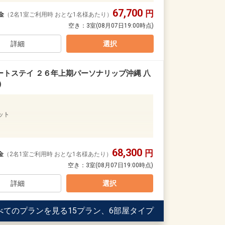
67,700
円
金
（2名1室ご利用時 おとな1名様あたり）
。エメラルドグリーンの海には色とりどりの熱帯魚
空き：
3室
(08月07日19:00時点)
詳細
選択
6～9月：～18:30）
トステイ ２６年上期パーソナリップ沖縄 八
約
）
合があります。
リア）のご案内
ット
キッズの好奇心をくすぐる仕掛け満載の水遊びエリ
00（7～8月：～19:00）
68,300
円
金
（2名1室ご利用時 おとな1名様あたり）
。エメラルドグリーンの海には色とりどりの熱帯魚
空き：
3室
(08月07日19:00時点)
合があります。
詳細
選択
6～9月：～18:30）
約
イヤーが美しい紺碧色のプール。デッキチェアに寝そべ
べてのプランを見る
15プラン、6部屋タイプ
スタイム。