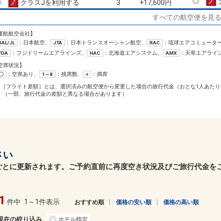
クラスJを利用する
+17,600円
3
すべての航空便を見
福岡
石垣
3
+6,300円
53便
09:30
15:45
運航航空会社】
乗継便あり
：日本航空、
：日本トランスオーシャン航空、
：琉球エアコミュータ
JAL/JL
JTA
RAC
クラスJを利用する
+27,200円
4
：フジドリームエアラインズ、
：北海道エアシステム、
：天草エアライ
FDA
HAC
AMX
福岡
石垣
空席状況】
3
+10,500円
53便
09:30
13:15
：空席あり、
：残席数、
：満席
〇
1～8
×
乗継便あり
1［フライト差額］とは、選択済みの航空便から変更した場合の旅行代金（おとな1人あたり
クラスJを利用する
+27,200円
2
（一部、旅行代金の差額と異なる場合があります）
福岡
石垣
2
+29,900円
53便
09:30
18:00
乗継便あり
クラスJを利用する
+43,700円
5
さい
福岡
石垣
3
+18,900円
57便
12:55
18:00
ごとに更新されます。ご予約直前に再度空き状況及びご旅行代金を
乗継便あり
クラスJを利用する
+43,700円
4
1
福岡
石垣
件中
1～1件表示
おすすめ順
価格の安い順
価格の高い順
+35,400円
57便
12:55
19:10
乗継便あり
現在の絞り込み
ホテル指定