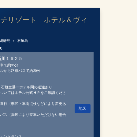
ーチリゾート ホテル＆ヴィ
縄離島
石垣島
00
新川１６２５
車で約35分
ルから路線バスで約20分
 石垣空港ーホテル間の送迎あり
ついてはホテル公式ＨＰをご確認くださ
運行（季節・車両点検などにより変更あ
地図
バス（満席により乗車いただけない場合
エントランス