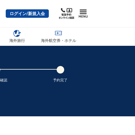
石垣
福岡
+0円
0便
08:55
16:45
ログイン/新規入会
便あり
クラスJを利用する
+45,400円
5
石垣
福岡
+0円
8便
11:15
15:05
海外旅行
海外航空券・ホテル
便あり
クラスJを利用する
+7,600円
3
石垣
福岡
+0円
8便
11:15
16:45
便あり
クラスJを利用する
+45,400円
2
確認
予約完了
石垣
福岡
+0円
2便
13:00
16:45
便あり
クラスJを利用する
+29,300円
2
石垣
福岡
5
+0円
2便
13:00
20:10
便あり
クラスJを利用する
+19,900円
4