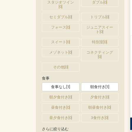
スタジオツイン
ダブル
[
0
]
[
0
]
セミダブル
[
0
]
トリプル
[
0
]
フォース
[
0
]
ジュニアスイー
ト
[
0
]
スイート
[
0
]
特別室
[
0
]
メゾネット
[
0
]
コネクティング
[
0
]
その他
[
0
]
食事
食事なし
[
1
]
朝食付き
[
1
]
朝夕食付き
[
0
]
夕食付き
[
0
]
昼食付き
[
0
]
朝昼食付き
[
0
]
昼夕食付き
[
0
]
3食付き
[
0
]
さらに絞り込む