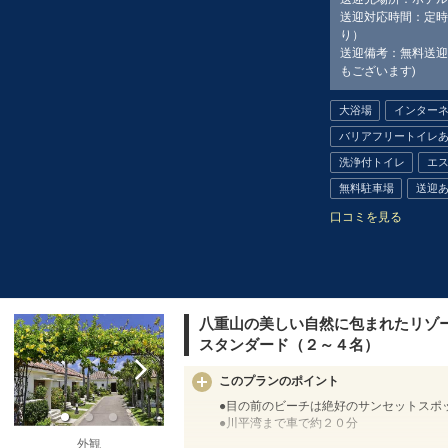
送迎対応時間：定時
り）
送迎備考：無料送迎
もございます)
大浴場
インター
バリアフリートイレ
洗浄付トイレ
エ
無料駐車場
送迎
口コミを見る
八重山の美しい自然に包まれたリゾー
スタンダード（２～４名）
このプランのポイント
●目の前のビーチは絶好のサンセットスポ
●川平湾まで車で約２０分
外観