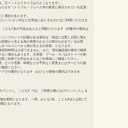
は、正ベッドよりサイズは小さくなります）。
あります（トリプル・フォース等の客室に表示されている定員
日
だく場合があります。
合があります。
66
・コンパニオン代など立替金にあたるものにはご利用いただけま
合、こども1名の代金はおとなと同額となります（対象外の場合は
る大浴場。サウナも完備。
シャンフロントの記載がある場合は「海辺に位置し正面に海を
お部屋から見える海が視界のかなりの部分を占めているお部
んがバルコニーから海が見えるお部屋」となります。
体貸切時間は入浴できません。また、宿泊施設側の都合で臨時
きない場合もあります。大浴場・プール・スパはタトゥーや刺
客様ご自身でお申込みまたはご出発前にご確認ください。
帯となっております。早めのお時間でのご利用をお勧めいたし
間、ビーチ営業・時間などが予告なく変更またはサービスの提
ご確認ください。
ープでの選択となります（おひとり様毎の選択はできませ
合があります。
0日
てカウントし、こどもE・Fは、ご利用人数にはカウントいたしま
82
の場合適用となります。一部、おとな1名、こどもAまたはBにて
同額となります。