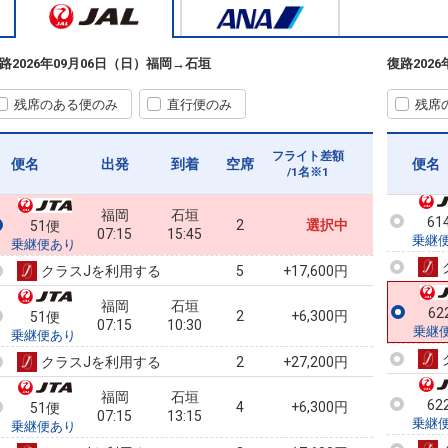
61
乗継
路
2026年09月06日（日）
福岡
→
石垣
復路
202
残席のある便のみ
直行便のみ
残席
61
乗継
フライト差額
便名
出発
到着
空席
便名
/1名※1
福岡
石垣
61
2
選択中
51便
07:15
15:45
乗継
乗継便あり
クラスJを利用する
+17,600円
5
福岡
石垣
62
2
+6,300円
51便
07:15
10:30
乗継
乗継便あり
クラスJを利用する
+27,200円
2
福岡
石垣
62
4
+6,300円
51便
07:15
13:15
乗継
乗継便あり