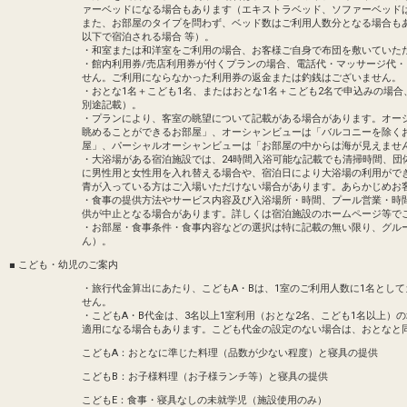
ァーベッドになる場合もあります（エキストラベッド、ソファーベッド
・営業期間 通年
また、お部屋のタイプを問わず、ベッド数はご利用人数分となる場合も
・営業時間 9:00～21:00
以下で宿泊される場合 等）。
設定期間：2026年7月1日～2026年9月30
・和室または和洋室をご利用の場合、お客様ご自身で布団を敷いていた
※営業時間や内容は予告なく変更となる場
インターネットコース番号：DP-1-175589
・館内利用券/売店利用券が付くプランの場合、電話代・マッサージ代
せん。ご利用にならなかった利用券の返金または釣銭はございません。
大浴場のご案内
・おとな1名＋こども1名、またはおとな1名＋こども2名で申込みの場
オープンなスペースで日ごろの疲れを癒せ
別途記載）。
・プランにより、客室の眺望について記載がある場合があります。オー
眺めることができるお部屋」、オーシャンビューは「バルコニーを除く
●営業時間 6:00～11:00／15:00～23:00
屋」、パーシャルオーシャンビューは「お部屋の中からは海が見えませ
・大浴場がある宿泊施設では、24時間入浴可能な記載でも清掃時間、団
●料金 ご宿泊者は代金不要
に男性用と女性用を入れ替える場合や、宿泊日により大浴場の利用がで
青が入っている方はご入場いただけない場合があります。あらかじめお
●20:00～22:00は混雑しやすい時間
・食事の提供方法やサービス内容及び入浴場所・時間、プール営業・時
ます。
供が中止となる場合があります。詳しくは宿泊施設のホームページ等で
・お部屋・食事条件・食事内容などの選択は特に記載の無い限り、グル
ん）。
※営業時間や内容は予告なく変更となる場
■ こども・幼児のご案内
設定期間：2026年4月1日～2026年11月3
・旅行代金算出にあたり、こどもA・Bは、1室のご利用人数に1名とし
せん。
インターネットコース番号：DP-1-173032
・こどもA・B代金は、3名以上1室利用（おとな2名、こども1名以上）
適用になる場合もあります。こども代金の設定のない場合は、おとなと
こどもA：おとなに準じた料理（品数が少ない程度）と寝具の提供
こどもB：お子様料理（お子様ランチ等）と寝具の提供
こどもE：食事・寝具なしの未就学児（施設使用のみ）