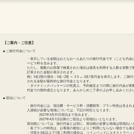
※営業時間や内容は予告なく変更となる場
営業期間 通年（予定）
営業時間
スプラッシュパーク（キッズ向け水遊びエ
[3月1日～11月15日] 9:00～20:00
★スプラッシュパーク
[7月1日～10月31日] ナイトプール 20:00～2
石垣島最大級のウォータースライダーや、
※20:00以降の遊泳は20歳以上に限らせ
ア。
※ナイトプールはTHE STAR BAR側
営業期間 2026年3月1日～11月15日
[11月16日～2月末]9:00～18:00営業時間
営業時間【スプラッシュパーク】9:00～18:
【キッズプール】9:00～20:00
★インドアプール
【ご案内・ご注意】
ウォータースライダー、深さ30cm・60
■ ご旅行代金について
※営業時間や内容は予告なく変更となる場
お天気に左右されず、気温・水温とも30
・営業期間 通年
・表示している金額はおとなお一人あたりの旅行代金です（こども代金
プールのご案内
・営業時間 9:00～21:00
ービス料を含みます。
★ビーチサイドプール
ただし、複数のお部屋で検索された場合は寝具を利用する人数を室数で
フサキビーチに沿って配された、3つのレ
※営業時間や内容は予告なく変更となる場
計算された金額が表示されます。
ってトロピカルカクテルを片手にリラック
例）5名2室の場合：5名÷2室 ＝ 2.5 → 2名1室代金を表示します
される金額が最終的な旅行代金となります。
営業期間 通年（予定）
大浴場のご案内
・ダイナミックパッケージの性質上、予約確定までの間に旅行代金が変
営業時間
オープンなスペースで日ごろの疲れを癒せ
代金での契約成立となります。あらかじめご了承の上お申し込みくださ
[3月1日～11月15日] 9:00～20:00
[7月1日～10月31日] ナイトプール 20:00～2
●営業時間 6:00～11:00／15:00～23:00
■ 宿泊について
※20:00以降の遊泳は20歳以上に限らせ
・旅行代金には、宿泊費・サービス料・消費税等・プラン特色は含まれ
※ナイトプールはTHE STAR BAR側
●料金 ご宿泊者は代金不要
入湯税が必要な地域については、下記の対応となります。
[11月16日～2月末]9:00～18:00営業時間
2027年3月31日宿泊まで含みます。
●20:00～22:00は混雑しやすい時間
2027年4月1日以降のご宿泊より現地払いとなります。
★インドアプール
ます。
宿泊税については、旅行代金とは別に、宿泊税が必要な地域は現地払い
ウォータースライダー、深さ30cm・60
・各プランの特色は、お客様の都合によりご利用にならない場合でも返
お天気に左右されず、気温・水温とも30
・洋室を3名以上で1室ご利用の場合は、ツインベッドにエキストラベッ
※営業時間や内容は予告なく変更となる場