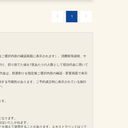
合があります。
リア）のご案内
3:00
1
キッズの好奇心をくすぐる仕掛け満載の水遊びエリ
ていただきます。
の２面での営業とさせていただきます。
予定
00（7～8月：～19:00）
cmのお子様用エリアを備えたインドアプール。
合があります。
℃前後を保ち常に快適。
はご選択内容の確認画面に表示されます）。消費税等諸税、サ
割り、切り捨てた値を1室あたりの人数として宿泊代金に用いて
イヤーが美しい紺碧色のプール。デッキチェアに寝そべ
合があります。
スタイム。
。ご旅行代金は、部屋割りを指定後ご選択内容の確認・変更画面で表示
動する可能性があります。ご予約成立時に表示されている旅行
る大浴場。サウナも完備。
い。
3:00
ていただきます。
ます。
の２面での営業とさせていただきます。
予定
帯となっております。早めのお時間でのご利用をお勧めいたし
となります。
cmのお子様用エリアを備えたインドアプール。
金はいたしかねます。
℃前後を保ち常に快適。
ドを加えて使用することがあります。エキストラベッドはソフ
合があります。