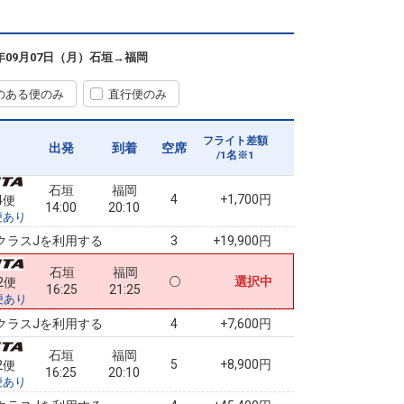
石垣
福岡
+0円
2便
13:00
21:25
便あり
6年09月07日（月）
石垣
→
福岡
クラスJを利用する
+7,600円
のある便のみ
直行便のみ
石垣
福岡
+0円
4便
14:00
21:25
便あり
フライト差額
出発
到着
空席
/1名※1
クラスJを利用する
+7,600円
8
石垣
福岡
4
+1,700円
4便
14:00
20:10
便あり
クラスJを利用する
+19,900円
3
石垣
福岡
選択中
2便
16:25
21:25
便あり
クラスJを利用する
+7,600円
4
石垣
福岡
5
+8,900円
2便
16:25
20:10
便あり