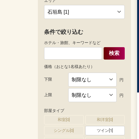
エリア
条件で絞り込む
ホテル・旅館、キーワードなど
検索
価格（おとな1名様あたり）
下限
円
上限
円
部屋タイプ
和室
[
0
]
和洋室
[
0
]
シングル
[
0
]
ツイン
[
1
]