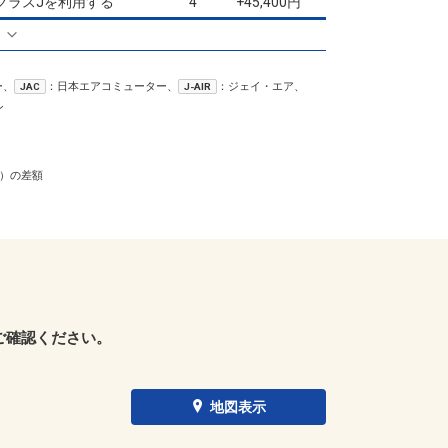
クラスJを利用する
+45,400円
4
る
ー、
：日本エアコミューター、
：ジェイ・エア、
JAC
J-AIR
ン
）の差額
ご確認ください。
地図表示