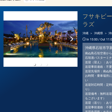
クラスJを利用する
+43,700円
4
福岡
石垣
4
+35,400円
61便
フサキビ
15:55
19:10
乗継便あり
ラズ
クラスJを利用する
+27,200円
2
沖縄
沖縄県
沖
In 15:00 / Out 11:
沖縄県石垣市字
南ぬ島石垣空港から
石垣港バスターミナ
送迎（迎え）：あり
送迎事前連絡：不要
送迎先場所：南ぬ島
お時間・乗車場所に
い
送迎対応時間：定時
り）
送迎備考：無料送迎
もございます）
送迎（送り）：あり
送迎事前連絡：不要
送迎先場所：ホテル