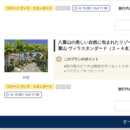
フサキビーチのご案内
★フサキビーチ
朝
昼
夕
コテージ ヴィラ スタンダード
In 15:00 / Out 11:00
旅行代
リゾートホテルで随一の美しい天然ビーチ
が。
営業期間 通年
営業時間
[夏季] 3月1日～10月31日 9:00～17:30（
[冬季] 11月～2月末 9:00～17:00
八重山の美しい自然に包まれたリゾー
※マリンメニュー：冬季は前日までのご予
重山 ヴィラスタンダード（２～４名
※営業時間や内容は予告なく変更となる場
このプランのポイント
スプラッシュパーク（キッズ向け水遊びエ
●目の前のビーチは絶好のサンセットスポ
★スプラッシュパーク
●川平湾まで車で約２０分
石垣島最大級のウォータースライダーや、
ア。
外観
フサキビーチのご案内
営業期間 2026年3月1日～11月15日
★フサキビーチ
営業時間【スプラッシュパーク】9:00～18:
朝
昼
夕
コテージ ヴィラ スタンダード
旅行代
リゾートホテルで随一の美しい天然ビーチ
【キッズプール】9:00～20:00
In 15:00 / Out 11:00
が。
営業期間 通年
※営業時間や内容は予告なく変更となる場
営業時間
[夏季] 3月1日～10月31日 9:00～17:30（
プールのご案内
[冬季] 11月～2月末 9:00～17:00
★ビーチサイドプール
※マリンメニュー：冬季は前日までのご予
フサキビーチに沿って配された、3つのレ
す
ってトロピカルカクテルを片手にリラック