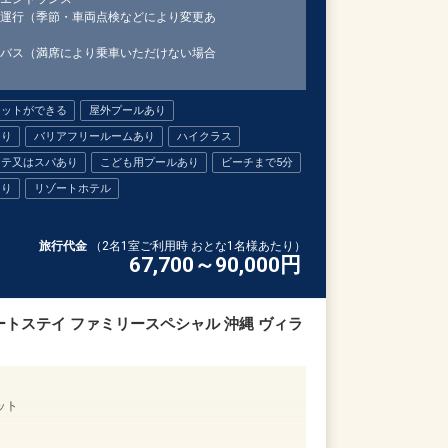
運行（季節・車両点検などにより変更あ
バス（満席により乗車いただけない場合
ネットができる
屋外プールあり
あり
バリアフリールームあり
ハイクラス
ステ又はスパあり
こども用プールあり
ビーチまで5分
あり
リゾートホテル
旅行代金
（2名1室ご利用時 おとな1名様あたり）
67,700～90,000
円
トステイ ファミリースペシャル 沖縄 ヴィラ
ット