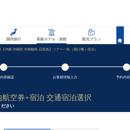
60
乗継
60
国内旅行
高級ホテル・旅館
観光プラン
乗継
【沖縄 沖縄県 沖縄離島 石垣島】ツアー一覧（飛行機＋宿泊）
60
乗継
内容
確認
お客様情報
入力
予約内容
61
乗継
内航空券+宿泊 交通宿泊選択
ください
61
乗継