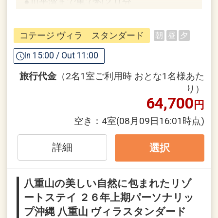
●川平湾まで車で約２０分
フサキビーチのご案内
コテージ ヴィラ スタンダード
朝
昼
夕
★フサキビーチ
リゾートホテルで随一の美しい天然ビー
In 15:00 / Out 11:00
チ。エメラルドグリーンの海には色とり
旅行代金
（2名1室ご利用時 おとな1名様あた
どりの熱帯魚が。
り）
営業期間 通年
64,700
円
営業時間
[夏季] 3月1日～10月31日 9:00～
空き：
4室
(08月09日16:01時点)
17:30（6～9月：～18:30）
[冬季] 11月～2月末 9:00～17:00
詳細
選択
※マリンメニュー：冬季は前日までのご
予約
八重山の美しい自然に包まれたリゾ
ートステイ ２６年上期パーソナリッ
※営業時間や内容は予告なく変更となる
プ沖縄 八重山 ヴィラスタンダード
場合があります。