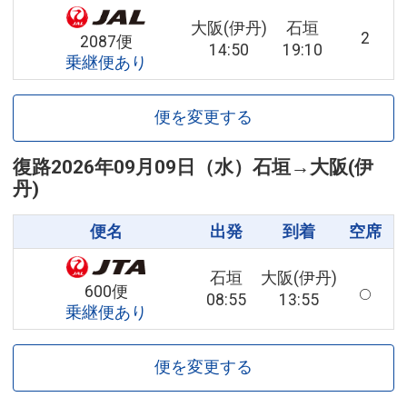
大阪(伊丹)
石垣
2
2087便
14:50
19:10
乗継便あり
便を変更する
復路
2026年09月09日（水）
石垣
→
大阪(伊
丹)
便名
出発
到着
空席
石垣
大阪(伊丹)
600便
08:55
13:55
乗継便あり
便を変更する