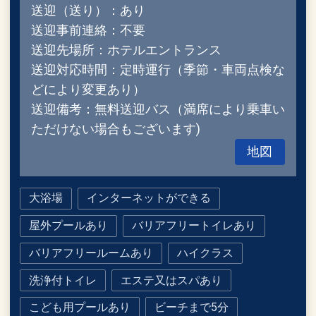
送迎（送り）：あり
送迎事前連絡：不要
送迎先場所：ホテルエントランス
送迎対応時間：定時運行（季節・車両点検な
どにより変更あり）
送迎備考：無料送迎バス（満席により乗車い
ただけない場合もございます)
地図
大浴場
インターネットができる
屋外プールあり
バリアフリートイレあり
バリアフリールームあり
ハイクラス
洗浄付トイレ
エステ又はスパあり
こども用プールあり
ビーチまで5分