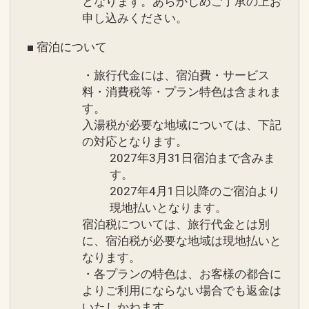
となります。あらかじめご了承の上お
ていただきます。
申し込みください。
※ナイトプールはTHE STAR BAR側の２
●料金 ご宿泊者は代金不要
面での営業とさせていただきます。
■ 宿泊について
[11月16日～2月末]9:00～18:00営業時間
●20:00～22:00は混雑しやすい時間帯と
・旅行代金には、宿泊費・サービス
予定
なっております。早めのお時間でのご利
料・消費税等・プラン特色は含まれま
用をお勧めいたします。
す。
★インドアプール
入湯税が必要な地域については、下記
ウォータースライダー、深さ30cm・
の対応となります。
※営業時間や内容は予告なく変更となる
60cmのお子様用エリアを備えたインド
2027年3月31日宿泊まで含みま
場合があります。
す。
アプール。
2027年4月1日以降のご宿泊より
お天気に左右されず、気温・水温とも
現地払いとなります。
30℃前後を保ち常に快適。
設定期間：2026年7月1日～2026年9月
宿泊税については、旅行代金とは別
・営業期間 通年
30日
に、宿泊税が必要な地域は現地払いと
・営業時間 9:00～21:00
インターネットコース番号：DP-1-
なります。
・各プランの特色は、お客様の都合に
17558966
※営業時間や内容は予告なく変更となる
よりご利用にならない場合でも返金は
場合があります。
いたしかねます。