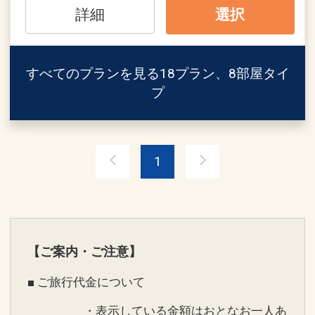
[冬季] 11月～2月末 9:00～17:00
詳細
選択
フサキビーチに沿って配された、3つの
※マリンメニュー：冬季は前日までのご
レイヤーが美しい紺碧色のプール。デッ
予約
キチェアに寝そべってトロピカルカクテ
すべてのプランを見る
18プラン、8部屋タイ
ルを片手にリラックスタイム。
※営業時間や内容は予告なく変更となる
プ
営業期間 通年（予定）
場合があります。
営業時間
[3月1日～11月15日] 9:00～20:00
スプラッシュパーク（キッズ向け水遊び
[7月1日～10月31日] ナイトプール 20:00
1
エリア）のご案内
～23:00
★スプラッシュパーク
※20:00以降の遊泳は20歳以上に限らせ
石垣島最大級のウォータースライダー
ていただきます。
や、キッズの好奇心をくすぐる仕掛け満
※ナイトプールはTHE STAR BAR側の２
載の水遊びエリア。
面での営業とさせていただきます。
【ご案内・ご注意】
営業期間 2026年3月1日～11月15日
[11月16日～2月末]9:00～18:00営業時間
営業時間【スプラッシュパーク】9:00～
■ ご旅行代金について
予定
18:00（7～8月：～19:00）
・表示している金額はおとなお一人あ