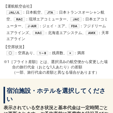
【運航航空会社】
：日本航空、
：日本トランスオーシャン航
JAL/JL
JTA
空、
：琉球エアコミューター、
：日本エアコミ
RAC
JAC
ューター、
：ジェイ・エア、
：フジドリーム
J-AIR
FDA
エアラインズ、
：北海道エアシステム、
：天草
HAC
AMX
エアライン
【空席状況】
：空席あり、
：残席数、
：満席
〇
1～8
×
※1［フライト差額］とは、選択済みの航空便から変更した場
合の旅行代金（おとな1人あたり）の差額
（一部、旅行代金の差額と異なる場合があります）
宿泊施設・ホテルを選択してくださ
い
表示されている空き状況と基本代金は一定時間ごと