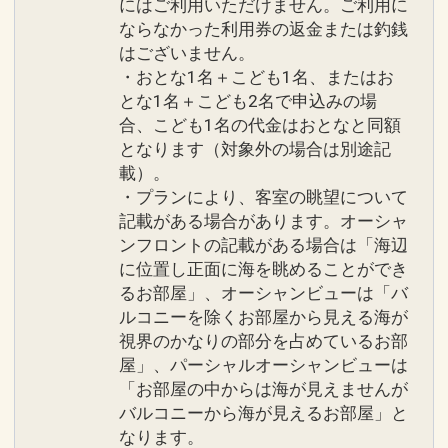
にはご利用いただけません。ご利用に
ならなかった利用券の返金または釣銭
設定期間：2026年4月1日～2026年11月
はございません。
30日
・おとな1名＋こども1名、またはお
インターネットコース番号：DP-1-
とな1名＋こども2名で申込みの場
17303282
合、こども1名の代金はおとなと同額
となります（対象外の場合は別途記
載）。
・プランにより、客室の眺望について
記載がある場合があります。オーシャ
ンフロントの記載がある場合は「海辺
に位置し正面に海を眺めることができ
るお部屋」、オーシャンビューは「バ
ルコニーを除くお部屋から見える海が
視界のかなりの部分を占めているお部
屋」、パーシャルオーシャンビューは
「お部屋の中からは海が見えませんが
バルコニーから海が見えるお部屋」と
なります。