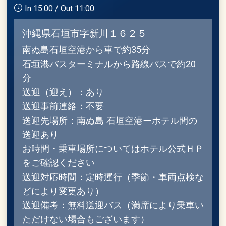
In 15:00 / Out 11:00
沖縄県石垣市字新川１６２５
南ぬ島石垣空港から車で約35分
石垣港バスターミナルから路線バスで約20
分
送迎（迎え）：あり
送迎事前連絡：不要
送迎先場所：南ぬ島 石垣空港ーホテル間の
送迎あり
お時間・乗車場所についてはホテル公式ＨＰ
をご確認ください
送迎対応時間：定時運行（季節・車両点検な
どにより変更あり）
送迎備考：無料送迎バス（満席により乗車い
ただけない場合もございます）