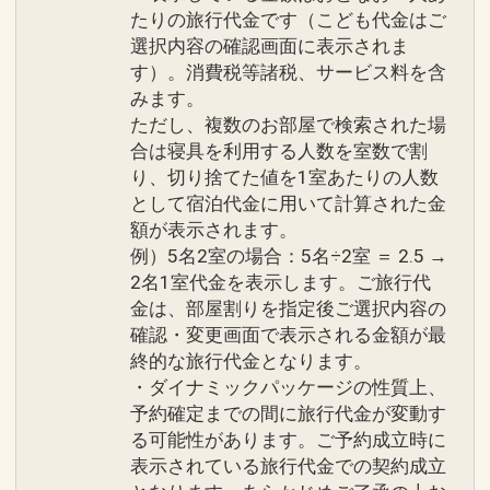
【キッズプール】9:00～20:00
★インドアプール
たりの旅行代金です（こども代金はご
ウォータースライダー、深さ30cm・
選択内容の確認画面に表示されま
※営業時間や内容は予告なく変更となる
60cmのお子様用エリアを備えたインド
す）。消費税等諸税、サービス料を含
場合があります。
アプール。
みます。
ただし、複数のお部屋で検索された場
お天気に左右されず、気温・水温とも
プールのご案内
合は寝具を利用する人数を室数で割
30℃前後を保ち常に快適。
り、切り捨てた値を1室あたりの人数
★ビーチサイドプール
・営業期間 通年
として宿泊代金に用いて計算された金
フサキビーチに沿って配された、3つの
・営業時間 9:00～21:00
額が表示されます。
レイヤーが美しい紺碧色のプール。デッ
例）5名2室の場合：5名÷2室 ＝ 2.5 →
キチェアに寝そべってトロピカルカクテ
※営業時間や内容は予告なく変更となる
2名1室代金を表示します。ご旅行代
ルを片手にリラックスタイム。
場合があります。
金は、部屋割りを指定後ご選択内容の
営業期間 通年（予定）
確認・変更画面で表示される金額が最
営業時間
終的な旅行代金となります。
大浴場のご案内
[3月1日～11月15日] 9:00～20:00
・ダイナミックパッケージの性質上、
オープンなスペースで日ごろの疲れを癒
予約確定までの間に旅行代金が変動す
[7月1日～10月31日] ナイトプール 20:00
せる大浴場。サウナも完備。
る可能性があります。ご予約成立時に
～23:00
表示されている旅行代金での契約成立
※20:00以降の遊泳は20歳以上に限らせ
●営業時間 6:00～11:00／15:00～23:00