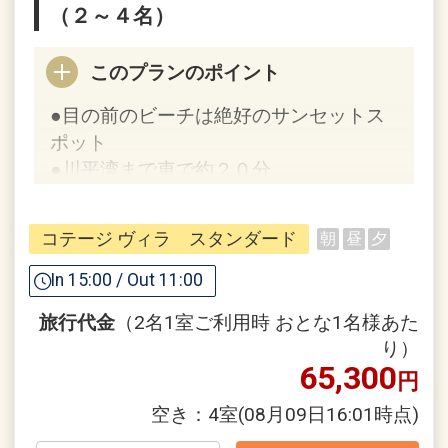
（２～４名）
スプラッシュパーク（キッズ向け水遊び
エリア）のご案内
このプランのポイント
★スプラッシュパーク
●目の前のビーチは絶好のサンセットス
石垣島最大級のウォータースライダー
ポット
や、キッズの好奇心をくすぐる仕掛け満
●川平湾まで車で約２０分
載の水遊びエリア。
営業期間 2026年3月1日～11月15日
フサキビーチのご案内
営業時間【スプラッシュパーク】9:00～
コテージ ヴィラ スタンダード
朝
昼
夕
★フサキビーチ
18:00（7～8月：～19:00）
リゾートホテルで随一の美しい天然ビー
In 15:00 / Out 11:00
【キッズプール】9:00～20:00
チ。エメラルドグリーンの海には色とり
旅行代金
（2名1室ご利用時 おとな1名様あた
どりの熱帯魚が。
※営業時間や内容は予告なく変更となる
り）
営業期間 通年
場合があります。
65,300
円
営業時間
[夏季] 3月1日～10月31日 9:00～
空き：
4室
(08月09日16:01時点)
プールのご案内
17:30（6～9月：～18:30）
★ビーチサイドプール