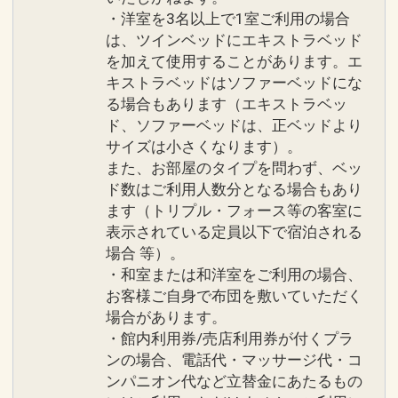
・洋室を3名以上で1室ご利用の場合
は、ツインベッドにエキストラベッド
大浴場のご案内
を加えて使用することがあります。エ
オープンなスペースで日ごろの疲れを癒
キストラベッドはソファーベッドにな
せる大浴場。サウナも完備。
る場合もあります（エキストラベッ
ド、ソファーベッドは、正ベッドより
●営業時間 6:00～11:00／15:00～23:00
サイズは小さくなります）。
また、お部屋のタイプを問わず、ベッ
●料金 ご宿泊者は代金不要
ド数はご利用人数分となる場合もあり
ます（トリプル・フォース等の客室に
表示されている定員以下で宿泊される
●20:00～22:00は混雑しやすい時間帯と
場合 等）。
なっております。早めのお時間でのご利
・和室または和洋室をご利用の場合、
用をお勧めいたします。
お客様ご自身で布団を敷いていただく
場合があります。
※営業時間や内容は予告なく変更となる
・館内利用券/売店利用券が付くプラ
場合があります。
ンの場合、電話代・マッサージ代・コ
ンパニオン代など立替金にあたるもの