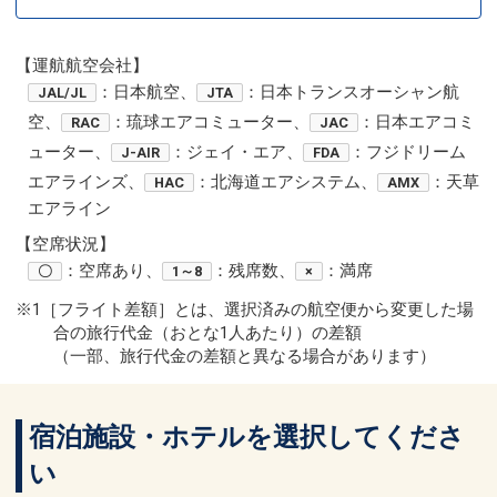
【運航航空会社】
：日本航空、
：日本トランスオーシャン航
JAL/JL
JTA
空、
：琉球エアコミューター、
：日本エアコミ
RAC
JAC
ューター、
：ジェイ・エア、
：フジドリーム
J-AIR
FDA
エアラインズ、
：北海道エアシステム、
：天草
HAC
AMX
エアライン
【空席状況】
：空席あり、
：残席数、
：満席
〇
1～8
×
※1［フライト差額］とは、選択済みの航空便から変更した場
合の旅行代金（おとな1人あたり）の差額
（一部、旅行代金の差額と異なる場合があります）
宿泊施設・ホテルを選択してくださ
い