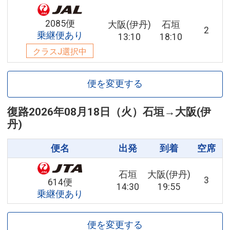
2085便
大阪(伊丹)
石垣
2
乗継便あり
13:10
18:10
クラスJ選択中
便を変更する
復路
2026年08月18日（火）
石垣
→
大阪(伊
丹)
便名
出発
到着
空席
石垣
大阪(伊丹)
3
614便
14:30
19:55
乗継便あり
便を変更する