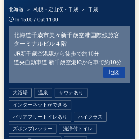
北海道
札幌・定山渓・千歳
千歳
In 15:00 / Out 11:00
北海道千歳市美々新千歳空港国際線旅客
ターミナルビル４階
JR新千歳空港駅から徒歩で約10分
道央自動車道 新千歳空港ICから車で約10分
地図
大浴場
温泉
サウナあり
インターネットができる
バリアフリートイレあり
ハイクラス
ズボンプレッサー
洗浄付トイレ