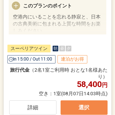
さまざまなジャンルの日本美術が館内で
このプランのポイント
ご覧になれます。
空港内にいることを忘れる静寂と、日本
葛飾北斎、歌川広重の浮世絵や江戸名画
の古典美術に包まれる上質な時間をお楽
の名品、江戸から明治にかけて
しみください。
制作された工芸品など多様な美で溢れて
います。
【連泊するとお得】連泊割引がございま
スーペリアツイン
朝
昼
夕
す
設定期間：2026年4月1日～2027年3月
連泊の場合、
In 15:00 / Out 11:00
連泊がお得
31日
２泊目より１泊につきおひとり様
１，０
インターネットコース番号：DP-1-
旅行代金
（2名1室ご利用時 おとな1名様あた
００円引
17360866
り）
58,400
円
※割引適用後のご旅行代金は、カレンダ
ーからお進みいただいた後表示される
空き：
1室
(08月07日14:03時点)
「空室照会結果確認画面」でご確認くだ
さい。
詳細
選択
※宿泊期間中すべての日において人数・