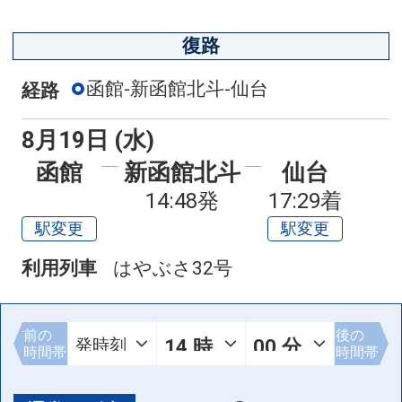
復路
函館-新函館北斗-仙台
経路
8月19日 (水)
函館
新函館北斗
仙台
14:48発
17:29着
駅変更
駅変更
利用列車
はやぶさ32号
前の
後の
時間帯
時間帯