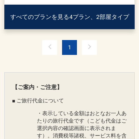
氏名・客室タイプ・食事条件・プラン同
一であることが割引適用の条件となりま
すべてのプランを見る
4プラン、2部屋タイプ
す。
まるで美術館
1
さまざまなジャンルの日本美術が館内で
ご覧になれます。
葛飾北斎、歌川広重の浮世絵や江戸名画
の名品、江戸から明治にかけて
制作された工芸品など多様な美で溢れて
【ご案内・ご注意】
います。
■ ご旅行代金について
設定期間：2026年4月1日～2027年3月
・表示している金額はおとなお一人あ
31日
たりの旅行代金です（こども代金はご
インターネットコース番号：DP-1-
選択内容の確認画面に表示されま
17360866
す）。消費税等諸税、サービス料を含