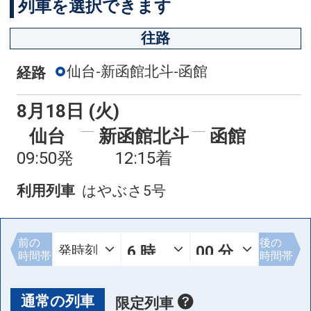
列車を選択できます
往路
仙台-新函館北斗-函館
経路
8月18日 (火)
仙台
新函館北斗
函館
09:50発
12:15着
利用列車
はやぶさ5号
前の
後の
時間帯
時間帯
通常の列車
限定列車