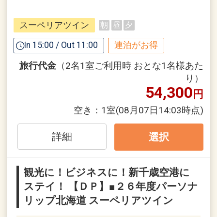
【連泊するとお得】連泊割引がございま
スーペリアツイン
朝
昼
夕
す
連泊の場合、
In 15:00 / Out 11:00
連泊がお得
２泊目より１泊につきおひとり様
１，０
旅行代金
（2名1室ご利用時 おとな1名様あた
００円引
り）
54,300
円
※割引適用後のご旅行代金は、カレンダ
ーからお進みいただいた後表示される
空き：
1室
(08月07日14:03時点)
「空室照会結果確認画面」でご確認くだ
さい。
詳細
選択
※宿泊期間中すべての日において人数・
氏名・客室タイプ・食事条件・プラン同
観光に！ビジネスに！新千歳空港に
一であることが割引適用の条件となりま
ステイ！ 【ＤＰ】■２６年度パーソナ
す。
リップ北海道 スーペリアツイン
まるで美術館