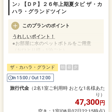
ン♪ 【ＤＰ】２６年上期夏タビ ザ・カ
ハラ・グランドツイン
このプランのポイント
うれしいポイント！
●お部屋に水のペットボトルをご用意
（おひとり様・1泊ごと）
※旅行代金に含まれます。
ザ・カハラ・グランド
朝
昼
夕
「食事なしプラン」と「朝食付プラン」
In 15:00 / Out 12:00
をご用意しています。
旅行代金
（2名1室ご利用時 おとな1名様あた
●「食事なしプラン」と「朝食付プラ
り）
ン」を掲載しています。
47,300
円
※ご覧のページがどちらかを
【食事条
件】
の項目でご確認のうえ、予約にお進
空き：
1室
(08月07日22:15時点)