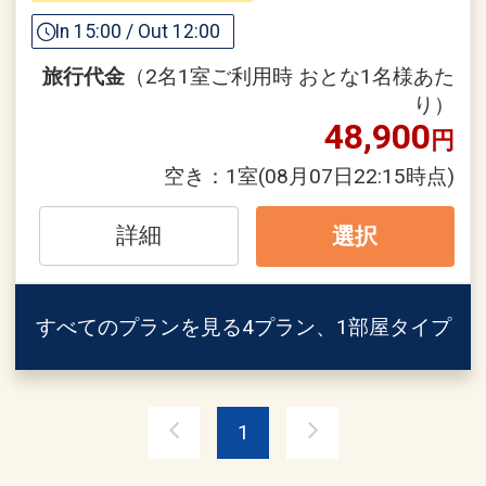
「食事なしプラン」と「朝食付プラン」
In 15:00 / Out 12:00
をご用意しています。
旅行代金
（2名1室ご利用時 おとな1名様あた
●「食事なしプラン」と「朝食付プラ
り）
ン」を掲載しています。
48,900
円
※ご覧のページがどちらかを
【食事条
件】
の項目でご確認のうえ、予約にお進
空き：
1室
(08月07日22:15時点)
み下さい。
詳細
選択
設定期間：2026年4月1日～2027年3月
31日
すべてのプランを見る
4プラン、1部屋タイプ
インターネットコース番号：DP-1-
17444070
1