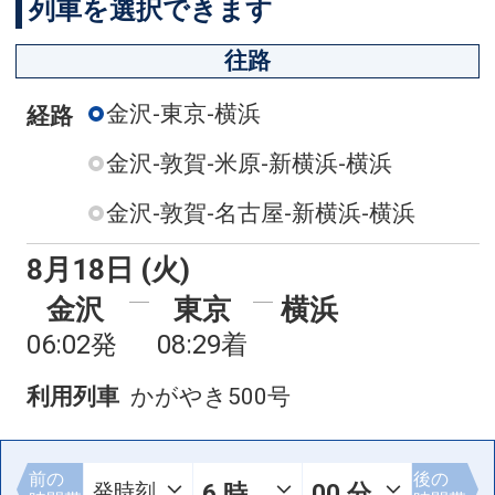
列車を選択できます
往路
金沢-東京-横浜
経路
金沢-敦賀-米原-新横浜-横浜
金沢-敦賀-名古屋-新横浜-横浜
8月18日 (火)
金沢
東京
横浜
06:02発
08:29着
利用列車
かがやき500号
前の
後の