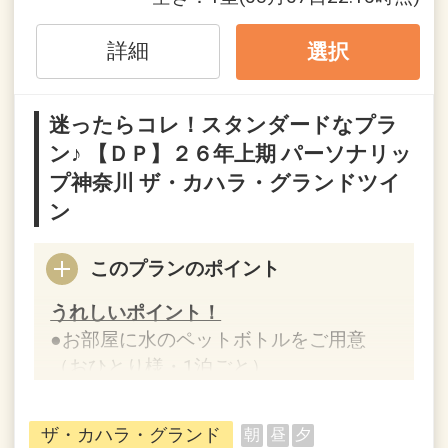
み下さい。
詳細
選択
設定期間：2026年4月1日～2026年9月
迷ったらコレ！スタンダードなプラ
30日
ン♪ 【ＤＰ】２６年上期 パーソナリッ
インターネットコース番号：DP-1-
プ神奈川 ザ・カハラ・グランドツイ
17751332
ン
このプランのポイント
うれしいポイント！
●お部屋に水のペットボトルをご用意
（おひとり様・1泊ごと）
※旅行代金に含まれます。
ザ・カハラ・グランド
朝
昼
夕