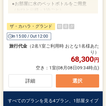
●お部屋に水のペットボトルをご用意
（おひとり様・1泊ごと）
※旅行代金に含まれます。
ザ・カハラ・グランド
朝
昼
夕
「食事なしプラン」と「朝食付プラン」
In 15:00 / Out 12:00
をご用意しています。
旅行代金
（2名1室ご利用時 おとな1名様あた
●「食事なしプラン」と「朝食付プラ
り）
ン」を掲載しています。
68,300
円
※ご覧のページがどちらかを
【食事条
件】
の項目でご確認のうえ、予約にお進
空き：
1室
(08月08日09:34時点)
み下さい。
詳細
選択
設定期間：2026年4月1日～2027年3月
31日
すべてのプランを見る
4プラン、1部屋タイプ
インターネットコース番号：DP-1-