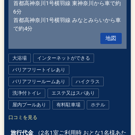
首都高神奈川1号横羽線 東神奈川から車で約
6分
首都高神奈川1号横羽線 みなとみらいから車
で約4分
地図
大浴場
インターネットができる
バリアフリートイレあり
バリアフリールームあり
ハイクラス
洗浄付トイレ
エステ又はスパあり
屋内プールあり
有料駐車場
ホテル
口コミを見る
旅行代金
（2名1室ご利用時 おとな1名様あた