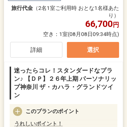
をご用意しています。
旅行代金
（2名1室ご利用時 おとな1名様あた
●「食事なしプラン」と「朝食付プラ
り）
ン」を掲載しています。
66,700
円
※ご覧のページがどちらかを
【食事条
件】
の項目でご確認のうえ、予約にお進
空き：
1室
(08月08日09:34時点)
み下さい。
詳細
選択
設定期間：2026年4月1日～2026年9月
迷ったらコレ！スタンダードなプラ
30日
ン♪ 【ＤＰ】２６年上期 パーソナリッ
インターネットコース番号：DP-1-
プ神奈川 ザ・カハラ・グランドツイ
17751332
ン
このプランのポイント
うれしいポイント！