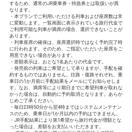
するため、通常のJR乗車券・特急券とは取扱いが異
なります。
・本プランでご利用いただける列車および座席数は常
に変動します。一覧画面に表示されている旅行代金で
ご利用可能な列車が満席の場合、選択できないことが
あります。
・列車座席の確保は、座席選択時ではなく予約完了時
に行われます。そのため、ご指定いただいた座席をご
用意できない場合があります。
・差額表示は、おとな1名あたりの代金です。
・発売前の列車はご希望として承りますが、手配を確
約するものではありません。往路・復路それぞれ、乗
車日の1か月前に手配結果をメールにてお知らせしま
す。なお、満席等により期日までに希望列車が取れな
かった場合は、自動的に予約取消となります。あらか
じめご了承ください。
・毎日23時50分から翌4時まではシステムメンテナン
スのため、乗車日が1か月以内の予約はできません。
・JR手配結果により第1希望から旅行代金が増額とな
った場合は、差額をお支払いいただきます。