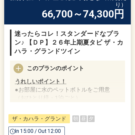
り）
66,700～74,300
円
迷ったらコレ！スタンダードなプラ
ン♪ 【ＤＰ】２６年上期夏タビ ザ・カ
ハラ・グランドツイン
このプランのポイント
うれしいポイント！
●お部屋に水のペットボトルをご用意
（おひとり様・1泊ごと）
※旅行代金に含まれます。
ザ・カハラ・グランド
朝
昼
夕
「食事なしプラン」と「朝食付プラン」
In 15:00 / Out 12:00