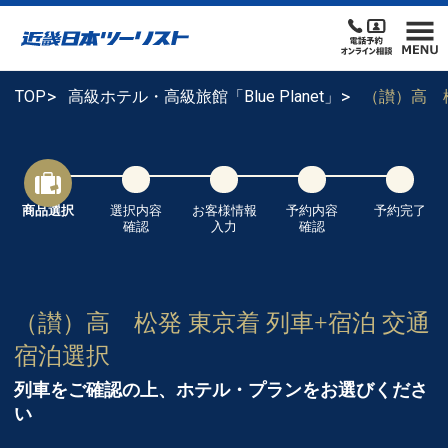
TOP
高級ホテル・高級旅館「Blue Planet」
（讃）高 
商品選択
選択内容
お客様情報
予約内容
予約完了
確認
入力
確認
（讃）高 松発 東京着 列車+宿泊 交通
宿泊選択
列車をご確認の上、ホテル・プランをお選びくださ
い