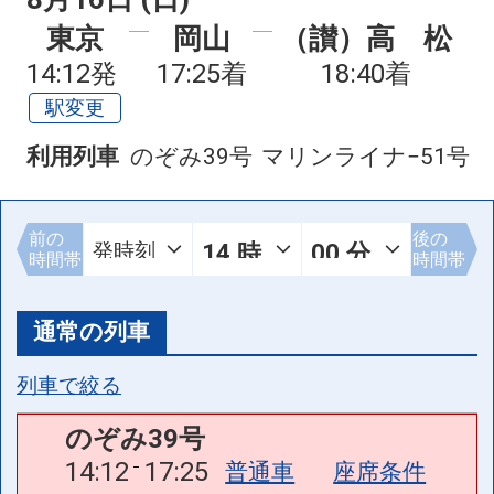
東京
岡山
（讃）高 松
14:12発
17:25着
18:40着
駅変更
利用列車
のぞみ39号
マリンライナ−51号
前の
後の
時間帯
時間帯
通常の列車
列車で絞る
のぞみ39号
14:12
17:25
普通車
座席条件