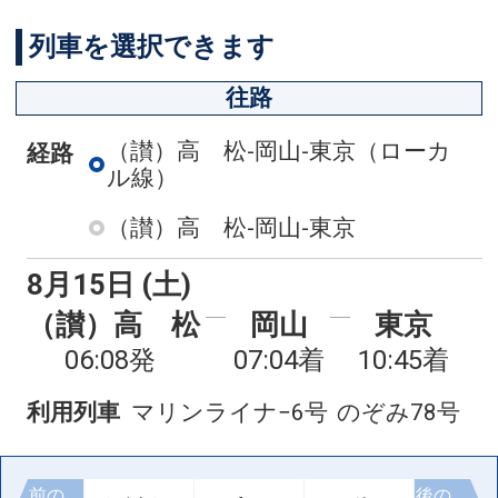
列車を選択できます
往路
（讃）高 松-岡山-東京
（ローカ
経路
ル線）
（讃）高 松-岡山-東京
8月15日 (土)
（讃）高 松
岡山
東京
06:08発
07:04着
10:45着
利用列車
マリンライナ−6号
のぞみ78号
前の
後の