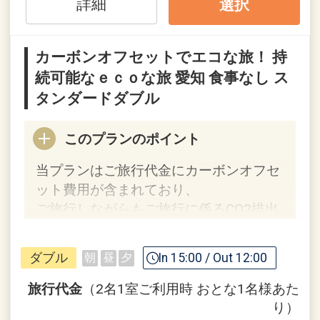
詳細
選択
す。
●
ひとまわり大きなお部屋と、最上のお
カーボンオフセットでエコな旅！ 持
もてなしでお迎えいたします。
続可能なｅｃｏな旅 愛知 食事なし ス
タンダードダブル
【ホテルのおもてなし】 うれしいポイン
ト！
このプランのポイント
●
お部屋にミネラルウォーターをご用意
※おひとり様１泊につき１本
当プランはご旅行代金にカーボンオフセ
ット費用が含まれており、
※【ホテルのおもてなし】は旅行代金に
ご旅行しながらもご旅行に係るCO2排出
含まれます。
量の一部の削減に取り組むことができま
す。
ダブル
In 15:00 / Out 12:00
朝
昼
夕
設定期間：2026年4月1日～2026年11月
持続可能なecoな旅をしてみませんか？
30日
旅行代金
（2名1室ご利用時 おとな1名様あた
インターネットコース番号：DP-1-
★カーボンオフセットとは？★
り）