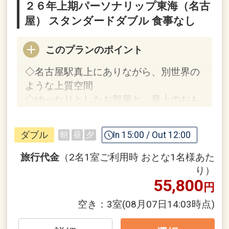
２６年上期パーソナリップ東海（名古
屋） スタンダードダブル 食事なし
このプランのポイント
◇名古屋駅真上にありながら、別世界の
ような上質空間
◇ゆったりとしたお部屋と、最上のおも
てなしでお迎え
ダブル
In 15:00 / Out 12:00
朝
昼
夕
ＪＲ名古屋駅直結で、アクセス最高
●
名古屋駅の真上のホテルなので、ショ
旅行代金
（2名1室ご利用時 おとな1名様あた
ッピングに観光に大変便利なロケーショ
り）
55,800
ン！
円
空き：
3室
(08月07日14:03時点)
●
名古屋駅の真上にありながら、別世界
のような上質空間をお楽しみいただけま