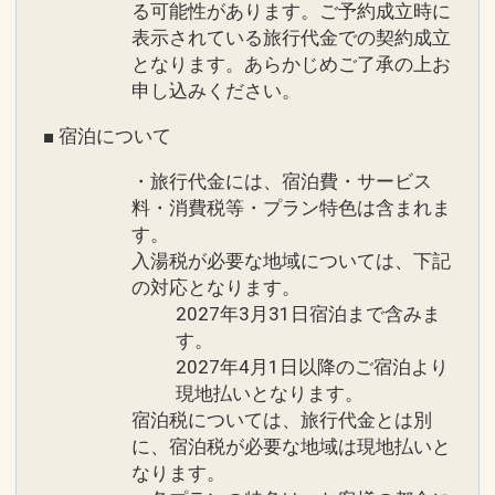
●
名古屋駅の真上にありながら、別世界
る可能性があります。ご予約成立時に
表示されている旅行代金での契約成立
のような上質空間をお楽しみいただけま
となります。あらかじめご了承の上お
す。
申し込みください。
●
ひとまわり大きなお部屋と、最上のお
■ 宿泊について
もてなしでお迎えいたします。
・旅行代金には、宿泊費・サービス
料・消費税等・プラン特色は含まれま
【ホテルのおもてなし】 うれしいポイン
す。
ト！
入湯税が必要な地域については、下記
●
お部屋にミネラルウォーターをご用意
の対応となります。
※おひとり様１泊につき１本
2027年3月31日宿泊まで含みま
す。
※【ホテルのおもてなし】は旅行代金に
2027年4月1日以降のご宿泊より
現地払いとなります。
含まれます。
宿泊税については、旅行代金とは別
に、宿泊税が必要な地域は現地払いと
設定期間：2026年4月1日～2026年11月
なります。
30日