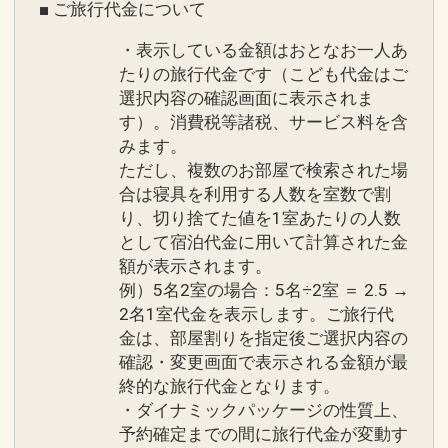
■ ご旅行代金について
・表示している金額はおとなお一人あ
たりの旅行代金です（こども代金はご
選択内容の確認画面に表示されま
す）。消費税等諸税、サービス料を含
みます。
ただし、複数のお部屋で検索された場
※画像をクリック/タップで拡大しま
合は寝具を利用する人数を室数で割
す。
り、切り捨てた値を1室あたりの人数
として宿泊代金に用いて計算された金
額が表示されます。
例）5名2室の場合：5名÷2室 ＝ 2.5 →
2名1室代金を表示します。ご旅行代
ＪＲ名古屋駅直結で、アクセス最高
金は、部屋割りを指定後ご選択内容の
●
名古屋駅の真上のホテルなので、ショ
確認・変更画面で表示される金額が最
ッピングに観光に大変便利なロケーショ
終的な旅行代金となります。
ン！
・ダイナミックパッケージの性質上、
予約確定までの間に旅行代金が変動す