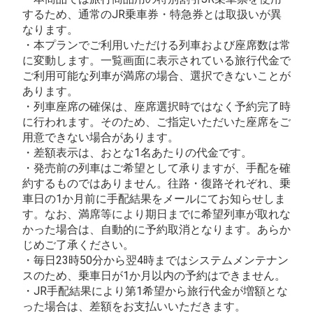
するため、通常のJR乗車券・特急券とは取扱いが異
なります。
・本プランでご利用いただける列車および座席数は常
に変動します。一覧画面に表示されている旅行代金で
ご利用可能な列車が満席の場合、選択できないことが
あります。
・列車座席の確保は、座席選択時ではなく予約完了時
に行われます。そのため、ご指定いただいた座席をご
用意できない場合があります。
・差額表示は、おとな1名あたりの代金です。
・発売前の列車はご希望として承りますが、手配を確
約するものではありません。往路・復路それぞれ、乗
車日の1か月前に手配結果をメールにてお知らせしま
す。なお、満席等により期日までに希望列車が取れな
かった場合は、自動的に予約取消となります。あらか
じめご了承ください。
・毎日23時50分から翌4時まではシステムメンテナン
スのため、乗車日が1か月以内の予約はできません。
・JR手配結果により第1希望から旅行代金が増額とな
った場合は、差額をお支払いいただきます。