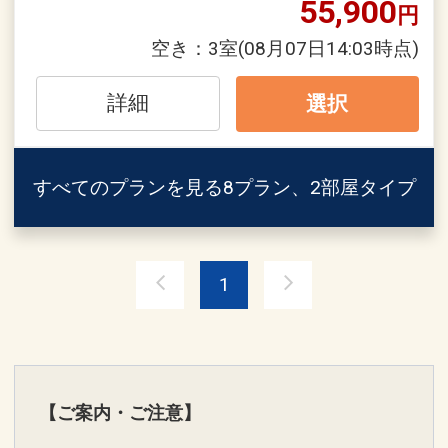
17204024
55,900
円
空き：
3室
(08月07日14:03時点)
詳細
選択
すべてのプランを見る
8プラン、2部屋タイプ
※画像をクリック/タップで拡大しま
1
す。
★本プランの定量カーボン・オフセット
【ご案内・ご注意】
について ★