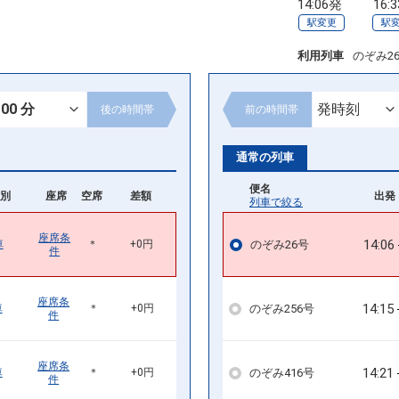
14:06発
16:
駅変更
駅
利用列車
のぞみ2
後の
時間帯
前の
時間帯
通常の列車
便名
別
座席
空席
差額
出発 
列車で絞る
座席条
14:06
のぞみ26号
車
＊
+0円
件
座席条
14:15
のぞみ256号
車
＊
+0円
件
座席条
14:21
のぞみ416号
車
＊
+0円
件