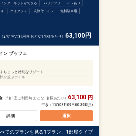
インターネットができる
バリアフリートイレあり
あり
ハイクラス
洗浄付トイレ
無料駐車場
63,100
円
（2名1室ご利用時 おとな1名様あたり）
イン ブッフェ
すちょっと特別なリゾート
棟が並ぶホテル
0日
24
63,100
円
金
（2名1室ご利用時 おとな1名様あたり）
空き：
1室
(08月09日00:39時点)
詳細
選択
べてのプランを見る
1プラン、1部屋タイプ