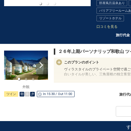
部屋風呂温泉あり
バリアフリールーム
リゾートホテル
口コミを見る
旅行代金
２６年上期パーソナリップ和歌山 ツ
このプランのポイント
ヴィラスタイルのプライベート空間で過ご
白いタイルが美しい、三角屋根の独立客室
設定期間：2026年4月1日～2026年11月3
外観
インターネットコース番号：DP-1-171510
朝
昼
夕
ツイン
In 15:30 / Out 11:00
旅行代
す