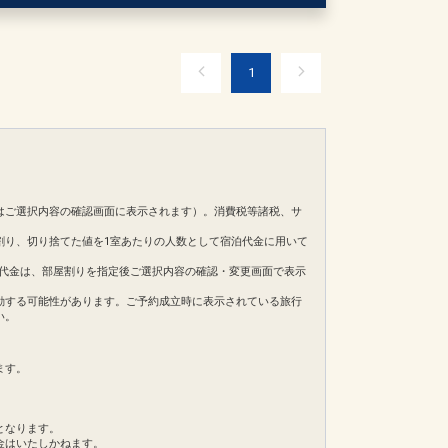
1
はご選択内容の確認画面に表示されます）。消費税等諸税、サ
割り、切り捨てた値を1室あたりの人数として宿泊代金に用いて
。ご旅行代金は、部屋割りを指定後ご選択内容の確認・変更画面で表示
動する可能性があります。ご予約成立時に表示されている旅行
い。
ます。
となります。
金はいたしかねます。