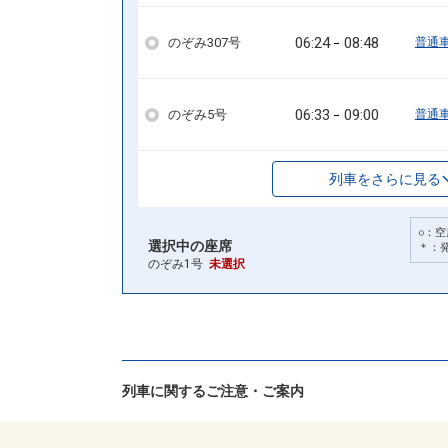
06:24
08:48
のぞみ307号
普通
06:33
09:00
のぞみ5号
普通
列車をさらに見る
○：空
選択中の座席
＊：
のぞみ1号
未選択
列車に関するご注意・ご案内