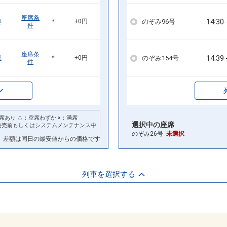
座席条
14:30
のぞみ96号
車
＊
+0円
件
座席条
14:39
のぞみ154号
車
＊
+0円
件
席あり △：空席わずか ×：満席
選択中の座席
発売前もしくはシステムメンテナンス中
のぞみ26号
未選択
差額は同日の最安値からの価格です
列車を選択する