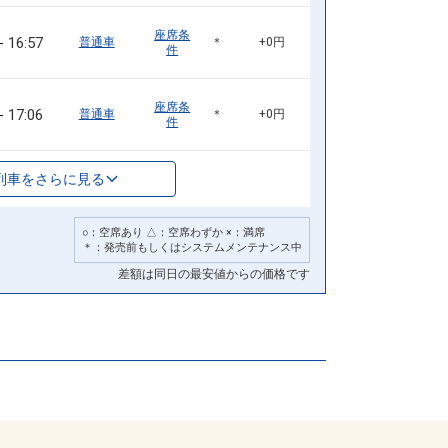
座席条
16:57
普通車
＊
+0円
件
座席条
17:06
普通車
＊
+0円
件
列車をさらに見る
○：空席あり △：空席わずか ×：満席
＊：発売前もしくはシステムメンテナンス中
差額は同日の最安値からの価格です