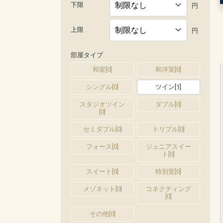
下限
円
上限
円
部屋タイプ
和室
[
0
]
和洋室
[
0
]
シングル
[
0
]
ツイン
[
1
]
スタジオツイン
ダブル
[
0
]
[
0
]
セミダブル
[
0
]
トリプル
[
0
]
フォース
[
0
]
ジュニアスイー
ト
[
0
]
スイート
[
0
]
特別室
[
0
]
メゾネット
[
0
]
コネクティング
[
0
]
その他
[
0
]