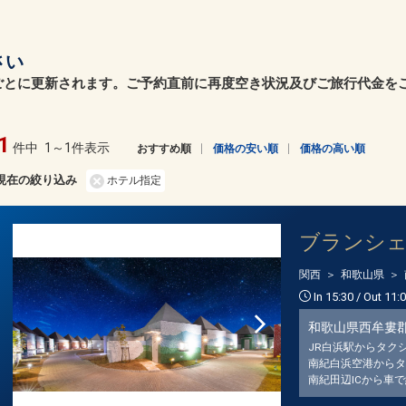
さい
ごとに更新されます。ご予約直前に再度空き状況及びご旅行代金を
1
件中
1～1件表示
おすすめ順
価格の安い順
価格の高い順
現在の絞り込み
ホテル指定
ブランシ
関西
和歌山県
In 15:30 / Out 11:
和歌山県西牟婁
JR白浜駅からタク
南紀白浜空港からタ
南紀田辺ICから車で