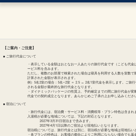
【ご案内・ご注意】
■ ご旅行代金について
・表示している金額はおとなお一人あたりの旅行代金です（こども代金
ービス料を含みます。
ただし、複数のお部屋で検索された場合は寝具を利用する人数を室数で
計算された金額が表示されます。
例）5名2室の場合：5名÷2室 ＝ 2.5 → 2名1室代金を表示します
される金額が最終的な旅行代金となります。
・ダイナミックパッケージの性質上、予約確定までの間に旅行代金が変
代金での契約成立となります。あらかじめご了承の上お申し込みくださ
■ 宿泊について
・旅行代金には、宿泊費・サービス料・消費税等・プラン特色は含まれ
入湯税が必要な地域については、下記の対応となります。
2027年3月31日宿泊まで含みます。
2027年4月1日以降のご宿泊より現地払いとなります。
宿泊税については、旅行代金とは別に、宿泊税が必要な地域は現地払い
・各プランの特色は、お客様の都合によりご利用にならない場合でも返