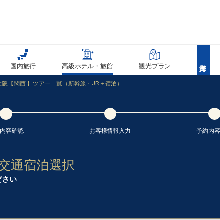
国内旅行
高級ホテル・旅館
観光プラン
大阪【関西 】ツアー一覧（新幹線・JR＋宿泊）
内容
確認
お客様情報
入力
予約内容
 交通宿泊選択
ださい