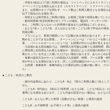
・洋室を3名以上で1室ご利用の場合は、ツインベッドにエキストラベッ
ァーベッドになる場合もあります（エキストラベッド、ソファーベッド
また、お部屋のタイプを問わず、ベッド数はご利用人数分となる場合も
以下で宿泊される場合 等）。
・和室または和洋室をご利用の場合、お客様ご自身で布団を敷いていた
・館内利用券/売店利用券が付くプランの場合、電話代・マッサージ代
せん。ご利用にならなかった利用券の返金または釣銭はございません。
・おとな1名＋こども1名、またはおとな1名＋こども2名で申込みの場
別途記載）。
・プランにより、客室の眺望について記載がある場合があります。オー
眺めることができるお部屋」、オーシャンビューは「バルコニーを除く
屋」、パーシャルオーシャンビューは「お部屋の中からは海が見えませ
・大浴場がある宿泊施設では、24時間入浴可能な記載でも清掃時間、団
に男性用と女性用を入れ替える場合や、宿泊日により大浴場の利用がで
青が入っている方はご入場いただけない場合があります。あらかじめお
・食事の提供方法やサービス内容及び入浴場所・時間、プール営業・時
供が中止となる場合があります。詳しくは宿泊施設のホームページ等で
・お部屋・食事条件・食事内容などの選択は特に記載の無い限り、グル
ん）。
■ こども・幼児のご案内
・旅行代金算出にあたり、こどもA・Bは、1室のご利用人数に1名とし
せん。
・こどもA・B代金は、3名以上1室利用（おとな2名、こども1名以上）
適用になる場合もあります。こども代金の設定のない場合は、おとなと
こどもA：おとなに準じた料理（品数が少ない程度）と寝具の提供
こどもB：お子様料理（お子様ランチ等）と寝具の提供