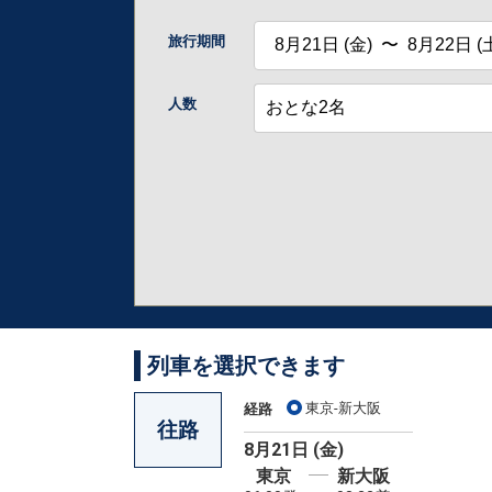
旅行期間
人数
列車を選択できます
東京-新大阪
経路
往路
8月21日 (金)
東京
新大阪