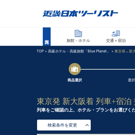
旅館・ホテル
交通＋宿泊
TOP
高級ホテル・高級旅館「Blue Planet」
東京発→新
商品選択
選択
東京発 新大阪着 列車+宿泊
列車をご確認の上、ホテル・プランをお選びく
検索条件を変更