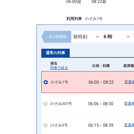
06:00発
08:22着
利用列車
のぞみ1号
前の
時間帯
通常の列車
便名
出発 - 到着
座席種
列車で絞る
06:00
08:22
のぞみ1号
普通
06:06
08:30
のぞみ301号
普通
06:15
08:39
のぞみ3号
普通