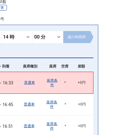
33着
変更
6号
後の
時間帯
- 到着
座席種別
座席
空席
差額
座席条
16:33
普通車
＊
+0円
件
座席条
16:45
普通車
＊
+0円
件
座席条
16:51
普通車
＊
+0円
件