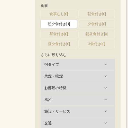
食事
食事なし
[
0
]
朝食付き
[
0
]
朝夕食付き
[
1
]
夕食付き
[
0
]
昼食付き
[
0
]
朝昼食付き
[
0
]
昼夕食付き
[
0
]
3食付き
[
0
]
さらに絞り込む
宿タイプ
禁煙・喫煙
お部屋の特徴
風呂
施設・サービス
交通