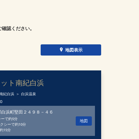
ご確認ください。
地図表示
ェット南紀白浜
南紀白浜
白浜温泉
00
郡白浜町堅田２４９８－４６
シーで約5分
地図
クシーで約10分
約15分