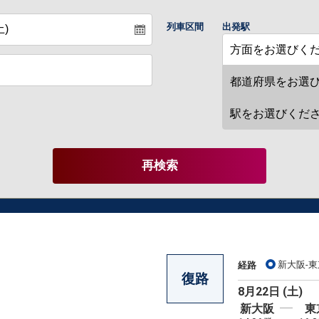
列車区間
出発駅
再検索
新大阪-東
経路
復路
8月22日 (土)
新大阪
東