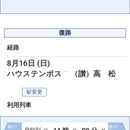
復路
経路
8月16日 (日)
ハウステンボス
（讃）高 松
駅変更
利用列車
前の
後の