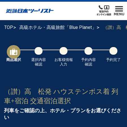
TOP
高級ホテル・高級旅館「Blue Planet」
（讃）高 
商品選択
選択内容
お客様情報
予約内容
予約完了
確認
入力
確認
（讃）高 松発 ハウステンボス着 列
車+宿泊 交通宿泊選択
列車をご確認の上、ホテル・プランをお選びくださ
い