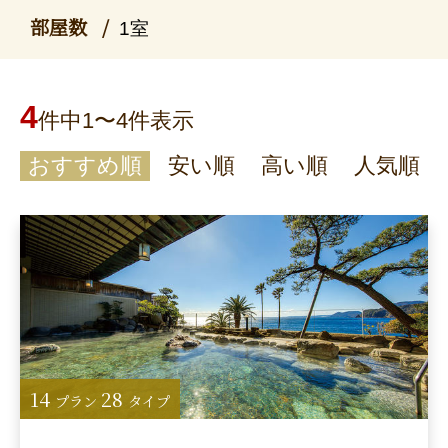
部屋数
1室
4
件中1〜4件表示
おすすめ順
安い順
高い順
人気順
14
28
プラン
タイプ