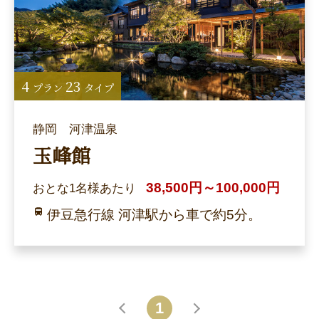
4
23
プラン
タイプ
静岡 河津温泉
玉峰館
38,500円～100,000円
おとな1名様あたり
伊豆急行線 河津駅から車で約5分。
1
戻る
進む